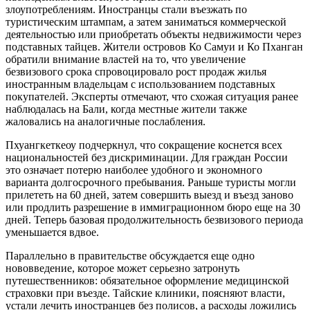
злоупотреблениям. Иностранцы стали въезжать по
туристическим штампам, а затем заниматься коммерческой
деятельностью или приобретать объекты недвижимости через
подставных тайцев. Жители островов Ко Самуи и Ко Пханган
обратили внимание властей на то, что увеличение
безвизового срока спровоцировало рост продаж жилья
иностранным владельцам с использованием подставных
покупателей. Эксперты отмечают, что схожая ситуация ранее
наблюдалась на Бали, когда местные жители также
жаловались на аналогичные послабления.
Пхуангкеткеоу подчеркнул, что сокращение коснется всех
национальностей без дискриминации. Для граждан России
это означает потерю наиболее удобного и экономного
варианта долгосрочного пребывания. Раньше туристы могли
прилететь на 60 дней, затем совершить выезд и въезд заново
или продлить разрешение в иммиграционном бюро еще на 30
дней. Теперь базовая продолжительность безвизового периода
уменьшается вдвое.
Параллельно в правительстве обсуждается еще одно
нововведение, которое может серьезно затронуть
путешественников: обязательное оформление медицинской
страховки при въезде. Тайские клиники, поясняют власти,
устали лечить иностранцев без полисов, а расходы ложились