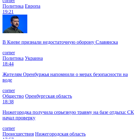
corner
Политика
Европа
19:21
В Киеве признали недостаточную оборону Славянска
corner
Политика
Украина
18:44
Жителям Оренбуржья напомнили о мерах безопасности на
воде
corner
Общество
Оренбургская область
18:38
Нижегородка получила серьезную травму на базе отдыха: СК
начал проверку
corner
Происшествия
Нижегородская область