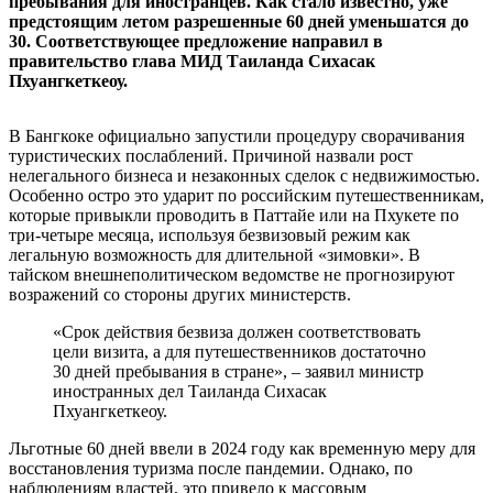
пребывания для иностранцев. Как стало известно, уже
предстоящим летом разрешенные 60 дней уменьшатся до
30. Соответствующее предложение направил в
правительство глава МИД Таиланда Сихасак
Пхуангкеткеоу.
В Бангкоке официально запустили процедуру сворачивания
туристических послаблений. Причиной назвали рост
нелегального бизнеса и незаконных сделок с недвижимостью.
Особенно остро это ударит по российским путешественникам,
которые привыкли проводить в Паттайе или на Пхукете по
три-четыре месяца, используя безвизовый режим как
легальную возможность для длительной «зимовки». В
тайском внешнеполитическом ведомстве не прогнозируют
возражений со стороны других министерств.
«Срок действия безвиза должен соответствовать
цели визита, а для путешественников достаточно
30 дней пребывания в стране», – заявил министр
иностранных дел Таиланда Сихасак
Пхуангкеткеоу.
Льготные 60 дней ввели в 2024 году как временную меру для
восстановления туризма после пандемии. Однако, по
наблюдениям властей, это привело к массовым