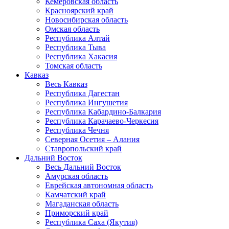
Кемеровская область
Красноярский край
Новосибирская область
Омская область
Республика Алтай
Республика Тыва
Республика Хакасия
Томская область
Кавказ
Весь Кавказ
Республика Дагестан
Республика Ингушетия
Республика Кабардино-Балкария
Республика Карачаево-Черкесия
Республика Чечня
Северная Осетия – Алания
Ставропольский край
Дальний Восток
Весь Дальний Восток
Амурская область
Еврейская автономная область
Камчатский край
Магаданская область
Приморский край
Республика Саха (Якутия)