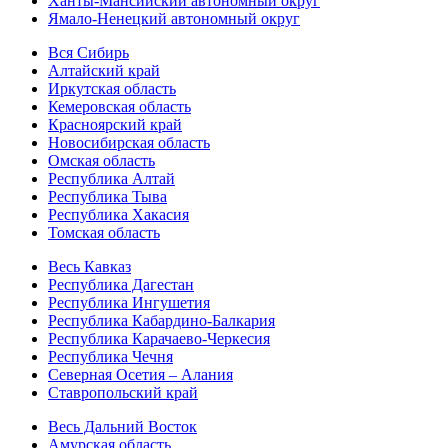
Ханты-Мансийский автономный округ
Ямало-Ненецкий автономный округ
Вся Сибирь
Алтайский край
Иркутская область
Кемеровская область
Красноярский край
Новосибирская область
Омская область
Республика Алтай
Республика Тыва
Республика Хакасия
Томская область
Весь Кавказ
Республика Дагестан
Республика Ингушетия
Республика Кабардино-Балкария
Республика Карачаево-Черкесия
Республика Чечня
Северная Осетия – Алания
Ставропольский край
Весь Дальний Восток
Амурская область