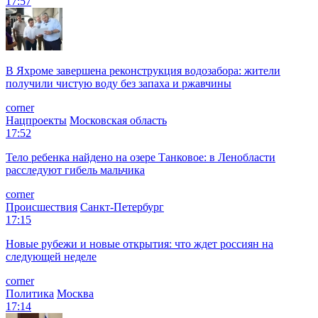
17:57
В Яхроме завершена реконструкция водозабора: жители
получили чистую воду без запаха и ржавчины
corner
Нацпроекты
Московская область
17:52
Тело ребенка найдено на озере Танковое: в Ленобласти
расследуют гибель мальчика
corner
Происшествия
Санкт-Петербург
17:15
Новые рубежи и новые открытия: что ждет россиян на
следующей неделе
corner
Политика
Москва
17:14