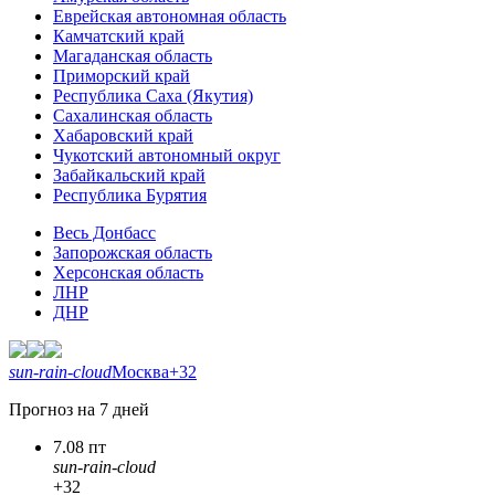
Еврейская автономная область
Камчатский край
Магаданская область
Приморский край
Республика Саха (Якутия)
Сахалинская область
Хабаровский край
Чукотский автономный округ
Забайкальский край
Республика Бурятия
Весь Донбасс
Запорожская область
Херсонская область
ЛНР
ДНР
sun-rain-cloud
Москва
+32
Прогноз на 7 дней
7.08 пт
sun-rain-cloud
+32