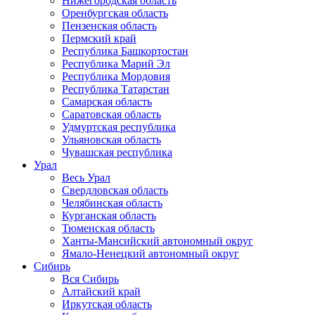
Нижегородская область
Оренбургская область
Пензенская область
Пермский край
Республика Башкортостан
Республика Марий Эл
Республика Мордовия
Республика Татарстан
Самарская область
Саратовская область
Удмуртская республика
Ульяновская область
Чувашская республика
Урал
Весь Урал
Свердловская область
Челябинская область
Курганская область
Тюменская область
Ханты-Мансийский автономный округ
Ямало-Ненецкий автономный округ
Сибирь
Вся Сибирь
Алтайский край
Иркутская область