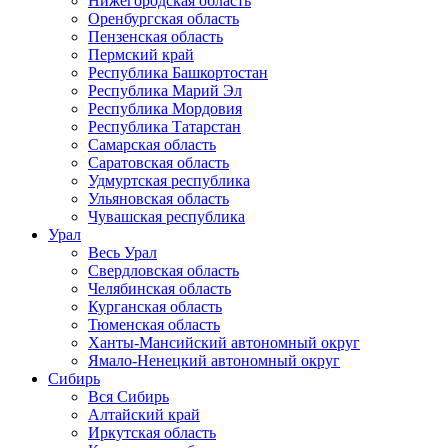
Нижегородская область
Оренбургская область
Пензенская область
Пермский край
Республика Башкортостан
Республика Марий Эл
Республика Мордовия
Республика Татарстан
Самарская область
Саратовская область
Удмуртская республика
Ульяновская область
Чувашская республика
Урал
Весь Урал
Свердловская область
Челябинская область
Курганская область
Тюменская область
Ханты-Мансийский автономный округ
Ямало-Ненецкий автономный округ
Сибирь
Вся Сибирь
Алтайский край
Иркутская область