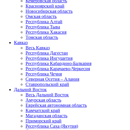
Кемеровская область
Красноярский край
Новосибирская область
Омская область
Республика Алтай
Республика Тыва
Республика Хакасия
Томская область
Кавказ
Весь Кавказ
Республика Дагестан
Республика Ингушетия
Республика Кабардино-Балкария
Республика Карачаево-Черкесия
Республика Чечня
Северная Осетия – Алания
Ставропольский край
Дальний Восток
Весь Дальний Восток
Амурская область
Еврейская автономная область
Камчатский край
Магаданская область
Приморский край
Республика Саха (Якутия)