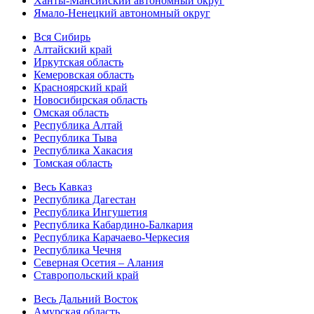
Ханты-Мансийский автономный округ
Ямало-Ненецкий автономный округ
Вся Сибирь
Алтайский край
Иркутская область
Кемеровская область
Красноярский край
Новосибирская область
Омская область
Республика Алтай
Республика Тыва
Республика Хакасия
Томская область
Весь Кавказ
Республика Дагестан
Республика Ингушетия
Республика Кабардино-Балкария
Республика Карачаево-Черкесия
Республика Чечня
Северная Осетия – Алания
Ставропольский край
Весь Дальний Восток
Амурская область