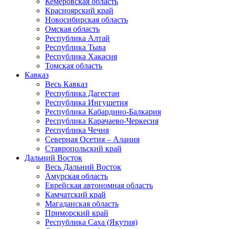
Кемеровская область
Красноярский край
Новосибирская область
Омская область
Республика Алтай
Республика Тыва
Республика Хакасия
Томская область
Кавказ
Весь Кавказ
Республика Дагестан
Республика Ингушетия
Республика Кабардино-Балкария
Республика Карачаево-Черкесия
Республика Чечня
Северная Осетия – Алания
Ставропольский край
Дальний Восток
Весь Дальний Восток
Амурская область
Еврейская автономная область
Камчатский край
Магаданская область
Приморский край
Республика Саха (Якутия)