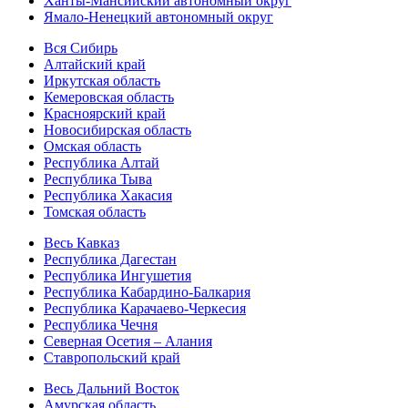
Ханты-Мансийский автономный округ
Ямало-Ненецкий автономный округ
Вся Сибирь
Алтайский край
Иркутская область
Кемеровская область
Красноярский край
Новосибирская область
Омская область
Республика Алтай
Республика Тыва
Республика Хакасия
Томская область
Весь Кавказ
Республика Дагестан
Республика Ингушетия
Республика Кабардино-Балкария
Республика Карачаево-Черкесия
Республика Чечня
Северная Осетия – Алания
Ставропольский край
Весь Дальний Восток
Амурская область