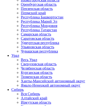
Нижегородская область
Оренбургская область
Пензенская область
Пермский край
Республика Башкортостан
Республика Марий Эл
Республика Мордовия
Республика Татарстан
Самарская область
Саратовская область
Удмуртская республика
Ульяновская область
Чувашская республика
Урал
Весь Урал
Свердловская область
Челябинская область
Курганская область
Тюменская область
Ханты-Мансийский автономный округ
Ямало-Ненецкий автономный округ
Сибирь
Вся Сибирь
Алтайский край
Иркутская область