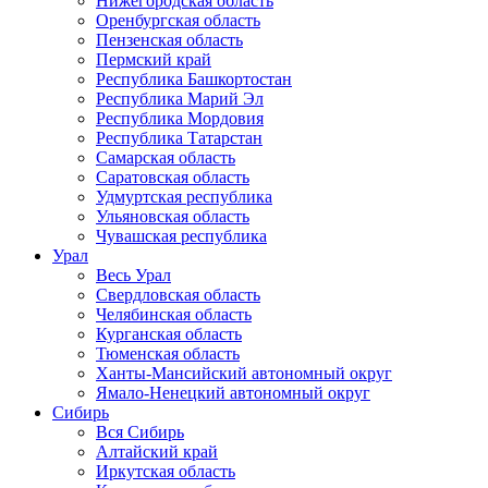
Нижегородская область
Оренбургская область
Пензенская область
Пермский край
Республика Башкортостан
Республика Марий Эл
Республика Мордовия
Республика Татарстан
Самарская область
Саратовская область
Удмуртская республика
Ульяновская область
Чувашская республика
Урал
Весь Урал
Свердловская область
Челябинская область
Курганская область
Тюменская область
Ханты-Мансийский автономный округ
Ямало-Ненецкий автономный округ
Сибирь
Вся Сибирь
Алтайский край
Иркутская область