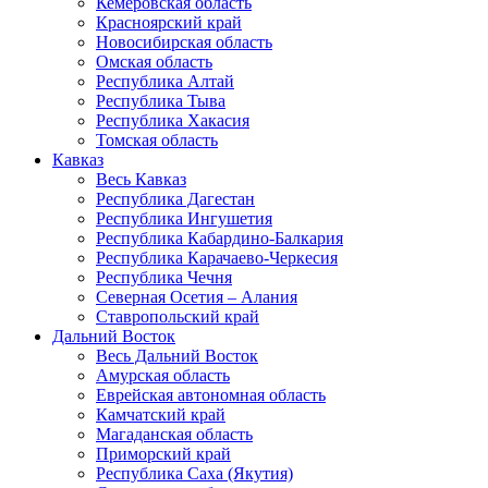
Кемеровская область
Красноярский край
Новосибирская область
Омская область
Республика Алтай
Республика Тыва
Республика Хакасия
Томская область
Кавказ
Весь Кавказ
Республика Дагестан
Республика Ингушетия
Республика Кабардино-Балкария
Республика Карачаево-Черкесия
Республика Чечня
Северная Осетия – Алания
Ставропольский край
Дальний Восток
Весь Дальний Восток
Амурская область
Еврейская автономная область
Камчатский край
Магаданская область
Приморский край
Республика Саха (Якутия)