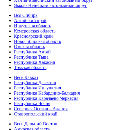
Ханты-Мансийский автономный округ
Ямало-Ненецкий автономный округ
Вся Сибирь
Алтайский край
Иркутская область
Кемеровская область
Красноярский край
Новосибирская область
Омская область
Республика Алтай
Республика Тыва
Республика Хакасия
Томская область
Весь Кавказ
Республика Дагестан
Республика Ингушетия
Республика Кабардино-Балкария
Республика Карачаево-Черкесия
Республика Чечня
Северная Осетия – Алания
Ставропольский край
Весь Дальний Восток
Амурская область