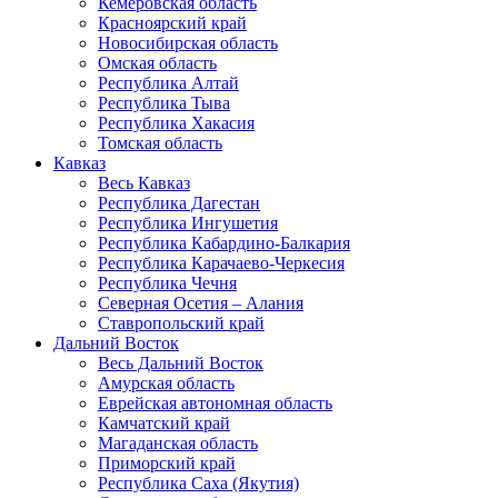
Кемеровская область
Красноярский край
Новосибирская область
Омская область
Республика Алтай
Республика Тыва
Республика Хакасия
Томская область
Кавказ
Весь Кавказ
Республика Дагестан
Республика Ингушетия
Республика Кабардино-Балкария
Республика Карачаево-Черкесия
Республика Чечня
Северная Осетия – Алания
Ставропольский край
Дальний Восток
Весь Дальний Восток
Амурская область
Еврейская автономная область
Камчатский край
Магаданская область
Приморский край
Республика Саха (Якутия)