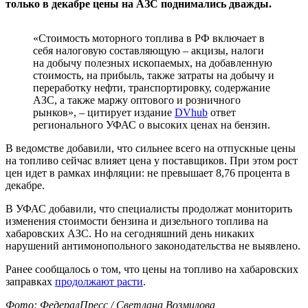
только в декабре цены на АЗС поднимались дважды.
«Стоимость моторного топлива в РФ включает в
себя налоговую составляющую – акцизы, налоги
на добычу полезных ископаемых, на добавленную
стоимость, на прибыль, также затраты на добычу и
переработку нефти, транспортировку, содержание
АЗС, а также маржу оптового и розничного
рынков», – цитирует издание
DVhub
ответ
регионального УФАС о высоких ценах на бензин.
В ведомстве добавили, что сильнее всего на отпускные цены
на топливо сейчас влияет цена у поставщиков. При этом рост
цен идет в рамках инфляции: не превышает 8,76 процента в
декабре.
В УФАС добавили, что специалисты продолжат мониторить
изменения стоимости бензина и дизельного топлива на
хабаровских АЗС. Но на сегодняшний день никаких
нарушений антимонопольного законодательства не выявлено.
Ранее сообщалось о том, что цены на топливо на хабаровских
заправках
продолжают расти
.
Фото: ФедералПресс / Светлана Возмилова