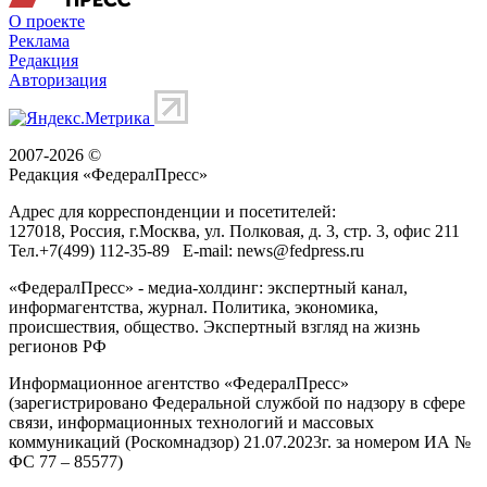
О проекте
Реклама
Редакция
Авторизация
2007-2026 ©
Редакция «
ФедералПресс
»
Адрес для корреспонденции и посетителей:
127018
, Россия, г.
Москва
,
ул. Полковая, д. 3, стр. 3
, офис 211
Тел.
+7(499) 112-35-89
E-mail:
news@fedpress.ru
«ФедералПресс» - медиа-холдинг: экспертный канал,
информагентства, журнал. Политика, экономика,
происшествия, общество. Экспертный взгляд на жизнь
регионов РФ
Информационное агентство «ФедералПресс»
(зарегистрировано Федеральной службой по надзору в сфере
связи, информационных технологий и массовых
коммуникаций (Роскомнадзор) 21.07.2023г. за номером ИА №
ФС 77 – 85577)