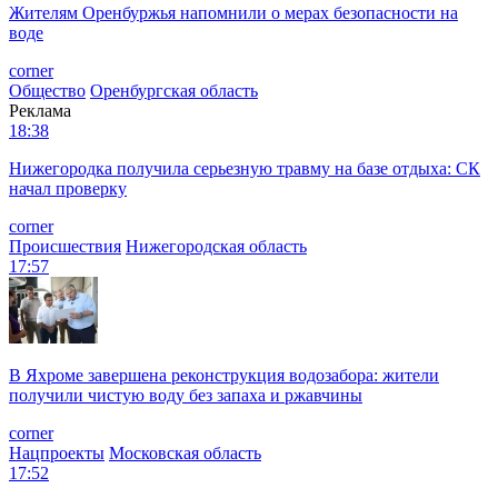
Жителям Оренбуржья напомнили о мерах безопасности на
воде
corner
Общество
Оренбургская область
Реклама
18:38
Нижегородка получила серьезную травму на базе отдыха: СК
начал проверку
corner
Происшествия
Нижегородская область
17:57
В Яхроме завершена реконструкция водозабора: жители
получили чистую воду без запаха и ржавчины
corner
Нацпроекты
Московская область
17:52