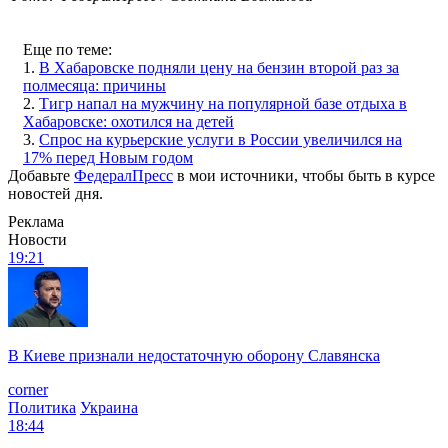
Еще по теме:
1.
В Хабаровске подняли цену на бензин второй раз за
полмесяца: причины
2.
Тигр напал на мужчину на популярной базе отдыха в
Хабаровске: охотился на детей
3.
Спрос на курьерские услуги в России увеличился на
17% перед Новым годом
Добавьте
ФедералПресс
в мои источники, чтобы быть в курсе
новостей дня.
Реклама
Новости
19:21
В Киеве признали недостаточную оборону Славянска
corner
Политика
Украина
18:44