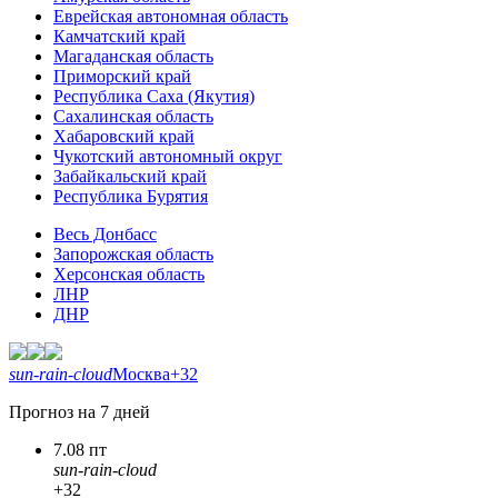
Еврейская автономная область
Камчатский край
Магаданская область
Приморский край
Республика Саха (Якутия)
Сахалинская область
Хабаровский край
Чукотский автономный округ
Забайкальский край
Республика Бурятия
Весь Донбасс
Запорожская область
Херсонская область
ЛНР
ДНР
sun-rain-cloud
Москва
+32
Прогноз на 7 дней
7.08 пт
sun-rain-cloud
+32