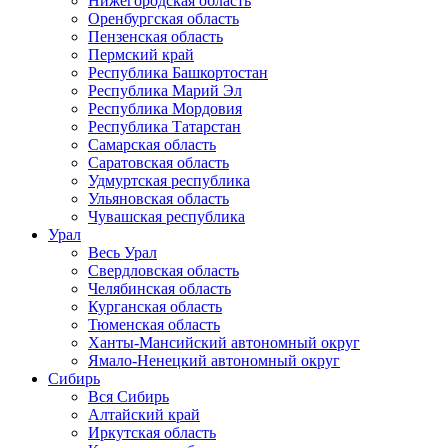
Нижегородская область
Оренбургская область
Пензенская область
Пермский край
Республика Башкортостан
Республика Марий Эл
Республика Мордовия
Республика Татарстан
Самарская область
Саратовская область
Удмуртская республика
Ульяновская область
Чувашская республика
Урал
Весь Урал
Свердловская область
Челябинская область
Курганская область
Тюменская область
Ханты-Мансийский автономный округ
Ямало-Ненецкий автономный округ
Сибирь
Вся Сибирь
Алтайский край
Иркутская область