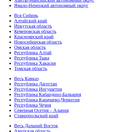
Ханты-Мансийский автономный округ
Ямало-Ненецкий автономный округ
Вся Сибирь
Алтайский край
Иркутская область
Кемеровская область
Красноярский край
Новосибирская область
Омская область
Республика Алтай
Республика Тыва
Республика Хакасия
Томская область
Весь Кавказ
Республика Дагестан
Республика Ингушетия
Республика Кабардино-Балкария
Республика Карачаево-Черкесия
Республика Чечня
Северная Осетия – Алания
Ставропольский край
Весь Дальний Восток
Амурская область