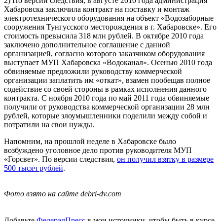
2) По версии следствия, в августе 2010 года администрация
Хабаровска заключила контракт на поставку и монтаж
электротехнического оборудования на объект «Водозаборные
сооружения Тунгусского месторождения в г. Хабаровске». Его
стоимость превысила 318 млн рублей. В октябре 2010 года
заключено дополнительное соглашение с данной
организацией, согласно которого заказчиком оборудования
выступает МУП Хабаровска «Водоканал». Осенью 2010 года
обвиняемые предложили руководству коммерческой
организации заплатить им «откат», взамен пообещав полное
содействие со своей стороны в рамках исполнения данного
контракта. С ноября 2010 года по май 2011 года обвиняемые
получили от руководства коммерческой организации 28 млн
рублей, которые злоумышленники поделили между собой и
потратили на свои нужды.
Напомним, на прошлой неделе в Хабаровске было
возбуждено уголовное дело против руководителя МУП
«Горсвет». По версии следствия,
он получил взятку в размере
500 тысяч рублей
.
Фото взято на сайте debri-dv.com
Добавьте
ФедералПресс
в мои источники, чтобы быть в курсе