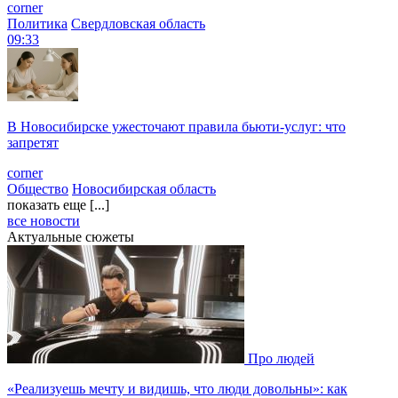
corner
Политика
Свердловская область
09:33
В Новосибирске ужесточают правила бьюти-услуг: что
запретят
corner
Общество
Новосибирская область
показать еще [...]
все новости
Актуальные сюжеты
Про людей
«Реализуешь мечту и видишь, что люди довольны»: как