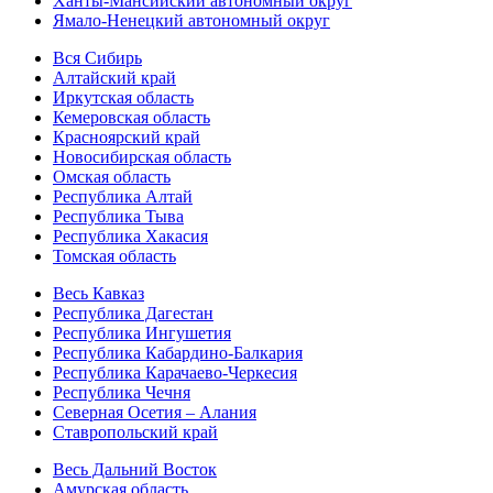
Ханты-Мансийский автономный округ
Ямало-Ненецкий автономный округ
Вся Сибирь
Алтайский край
Иркутская область
Кемеровская область
Красноярский край
Новосибирская область
Омская область
Республика Алтай
Республика Тыва
Республика Хакасия
Томская область
Весь Кавказ
Республика Дагестан
Республика Ингушетия
Республика Кабардино-Балкария
Республика Карачаево-Черкесия
Республика Чечня
Северная Осетия – Алания
Ставропольский край
Весь Дальний Восток
Амурская область