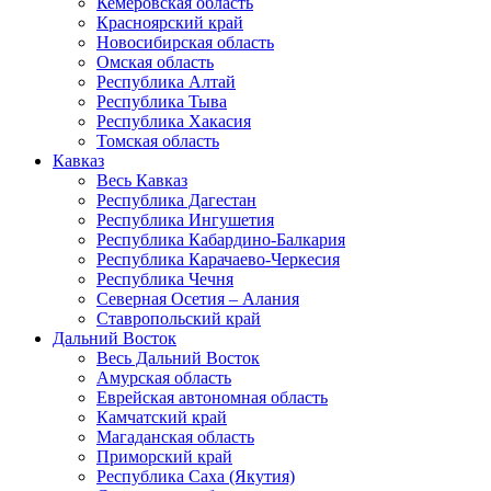
Кемеровская область
Красноярский край
Новосибирская область
Омская область
Республика Алтай
Республика Тыва
Республика Хакасия
Томская область
Кавказ
Весь Кавказ
Республика Дагестан
Республика Ингушетия
Республика Кабардино-Балкария
Республика Карачаево-Черкесия
Республика Чечня
Северная Осетия – Алания
Ставропольский край
Дальний Восток
Весь Дальний Восток
Амурская область
Еврейская автономная область
Камчатский край
Магаданская область
Приморский край
Республика Саха (Якутия)