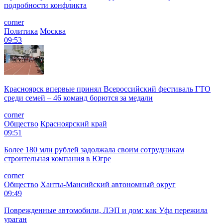
подробности конфликта
corner
Политика
Москва
09:53
Красноярск впервые принял Всероссийский фестиваль ГТО
среди семей – 46 команд борются за медали
corner
Общество
Красноярский край
09:51
Более 180 млн рублей задолжала своим сотрудникам
строительная компания в Югре
corner
Общество
Ханты-Мансийский автономный округ
09:49
Поврежденные автомобили, ЛЭП и дом: как Уфа пережила
ураган