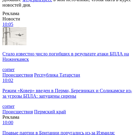
новостей дня.
Реклама
Новости
10:05
Стало известно число погибших в результате атаки БПЛА на
Нижнекамск
corner
Происшествия
Республика Татарстан
10:02
Режим «️Ковер» введен в Перми, Березниках и Соликамске из-
за угрозы БПЛА: запущены сирены
corner
Происшествия
Пермский край
Реклама
10:00
Правые партии в Британии поругались из-за Израиля: