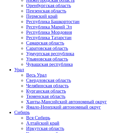
Нижегородская область
Оренбургская область
Пензенская область
Пермский край
Республика Башкортостан
Республика Марий Эл
Республика Мордовия
Республика Татарстан
Самарская область
Саратовская область
Удмуртская республика
Ульяновская область
Чувашская республика
Урал
Весь Урал
Свердловская область
Челябинская область
Курганская область
Тюменская область
Ханты-Мансийский автономный округ
Ямало-Ненецкий автономный округ
Сибирь
Вся Сибирь
Алтайский край
Иркутская область