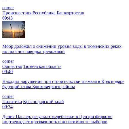
corner
Происшествия
Республика Башкортостан
09:43
Моор доложил о снижении уровня воды в тюменских реках,
но прогноз паводка тревожный
corner
Общество
Тюменская область
09:40
Находил нарушения при строительстве трамвая в Краснодаре
будущий глава Брюховецкого района
corner
Политика
Краснодарский край
09:34
Денис Паслер: результат жеребьевки в Центризбиркоме
подтверждает прозрачность и легитимность выборов