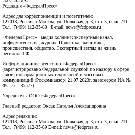
2007-2026 ©
Редакция «
ФедералПресс
»
Адрес для корреспонденции и посетителей:
127018
, Россия, г.
Москва
,
ул. Полковая, д. 3, стр. 3
, офис 211
Тел.
+7(499) 112-35-89
E-mail:
news@fedpress.ru
«ФедералПресс» - медиа-холдинг: экспертный канал,
информагентства, журнал. Политика, экономика,
происшествия, общество. Экспертный взгляд на жизнь
регионов РФ
Информационное агентство «ФедералПресс»
(зарегистрировано Федеральной службой по надзору в сфере
связи, информационных технологий и массовых
коммуникаций (Роскомнадзор) 21.07.2023г. за номером ИА №
ФС 77 – 85577)
Учредитель: ООО «ФедералПресс»
Главный редактор: Оксак Наталья Александровна
Адрес редакции:
127018, Россия, г.Москва, ул. Полковая, д. 3, стр. 3, офис 211
Тел.+7(499) 112-35-89 E-mail: news@fedpress.ru