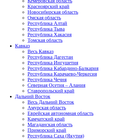
Кемеровская область
Красноярский край
Новосибирская область
Омская область
Республика Алтай
Республика Тыва
Республика Хакасия
Томская область
Кавказ
Весь Кавказ
Республика Дагестан
Республика Ингушетия
Республика Кабардино-Балкария
Республика Карачаево-Черкесия
Республика Чечня
Северная Осетия – Алания
Ставропольский край
Дальний Восток
Весь Дальний Восток
Амурская область
Еврейская автономная область
Камчатский край
Магаданская область
Приморский край
Республика Саха (Якутия)