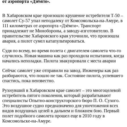
от аэропорта «Дзёмги».
В Хабаровском крае произошло крушение истребителя Т-50 –
самолет Су-57 упал неподалеку от Комсомольска-на-Амуре, в
111 километрах от аэропорта «Дзёмги». Транспорт
принадлежит не Минобороны, а заводу-изготовителю. В
правительстве Хабаровского края уточнили, что произошла
авария, а пилот сумел катапультироваться.
Судя по всему, во время полета с двигателем самолета что-то
случилось. Новая машина как раз проходила испытания, когда
начались неполадки. Пилота эвакуировали с места аварии
Сейчас самолет уже отправили на завод. Инженеры как раз
разбираются, что пошло не так. Состояние пилота, успевшего
спастись, пока неизвестно.
Рухнувший в Хабаровском крае самолет – это многоцелевой
истребитель пятого поколения, который разрабатывают
специалисты Опытно-конструкторского бюро П. О. Сухого.
Это воздушное судно предназначено для уничтожения всех
видов воздушных целей в дальнем и ближнем бою. Первый
полет подобного самолета прошел еще в 2010 году в
Комсомольске-на-Амуре.