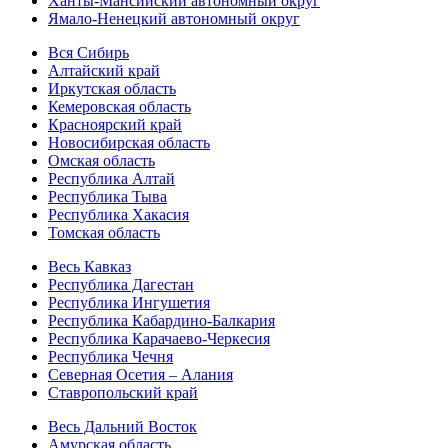
Ханты-Мансийский автономный округ
Ямало-Ненецкий автономный округ
Вся Сибирь
Алтайский край
Иркутская область
Кемеровская область
Красноярский край
Новосибирская область
Омская область
Республика Алтай
Республика Тыва
Республика Хакасия
Томская область
Весь Кавказ
Республика Дагестан
Республика Ингушетия
Республика Кабардино-Балкария
Республика Карачаево-Черкесия
Республика Чечня
Северная Осетия – Алания
Ставропольский край
Весь Дальний Восток
Амурская область