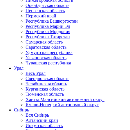
Нижегородская область
Оренбургская область
Пензенская область
Пермский край
Республика Башкортостан
Республика Марий Эл
Республика Мордовия
Республика Татарстан
Самарская область
Саратовская область
Удмуртская республика
Ульяновская область
Чувашская республика
Урал
Весь Урал
Свердловская область
Челябинская область
Курганская область
Тюменская область
Ханты-Мансийский автономный округ
Ямало-Ненецкий автономный округ
Сибирь
Вся Сибирь
Алтайский край
Иркутская область