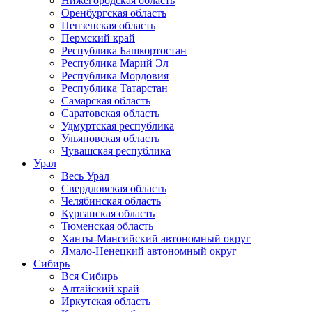
Нижегородская область
Оренбургская область
Пензенская область
Пермский край
Республика Башкортостан
Республика Марий Эл
Республика Мордовия
Республика Татарстан
Самарская область
Саратовская область
Удмуртская республика
Ульяновская область
Чувашская республика
Урал
Весь Урал
Свердловская область
Челябинская область
Курганская область
Тюменская область
Ханты-Мансийский автономный округ
Ямало-Ненецкий автономный округ
Сибирь
Вся Сибирь
Алтайский край
Иркутская область