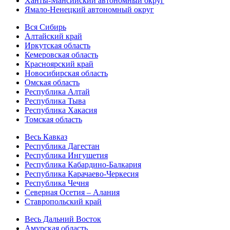
Ханты-Мансийский автономный округ
Ямало-Ненецкий автономный округ
Вся Сибирь
Алтайский край
Иркутская область
Кемеровская область
Красноярский край
Новосибирская область
Омская область
Республика Алтай
Республика Тыва
Республика Хакасия
Томская область
Весь Кавказ
Республика Дагестан
Республика Ингушетия
Республика Кабардино-Балкария
Республика Карачаево-Черкесия
Республика Чечня
Северная Осетия – Алания
Ставропольский край
Весь Дальний Восток
Амурская область