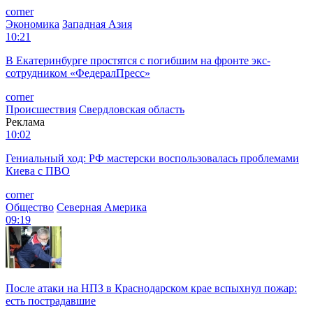
corner
Экономика
Западная Азия
10:21
В Екатеринбурге простятся с погибшим на фронте экс-
сотрудником «ФедералПресс»
corner
Происшествия
Свердловская область
Реклама
10:02
Гениальный ход: РФ мастерски воспользовалась проблемами
Киева с ПВО
corner
Общество
Северная Америка
09:19
После атаки на НПЗ в Краснодарском крае вспыхнул пожар:
есть пострадавшие