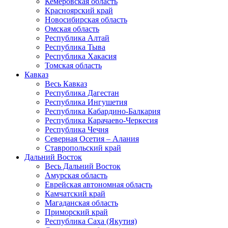
Кемеровская область
Красноярский край
Новосибирская область
Омская область
Республика Алтай
Республика Тыва
Республика Хакасия
Томская область
Кавказ
Весь Кавказ
Республика Дагестан
Республика Ингушетия
Республика Кабардино-Балкария
Республика Карачаево-Черкесия
Республика Чечня
Северная Осетия – Алания
Ставропольский край
Дальний Восток
Весь Дальний Восток
Амурская область
Еврейская автономная область
Камчатский край
Магаданская область
Приморский край
Республика Саха (Якутия)