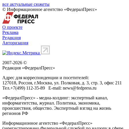
все актуальные сюжеты
© Информационное агентство «ФедералПресс»
О проекте
Реклама
Редакция
Авторизация
2007-2026 ©
Редакция «
ФедералПресс
»
Адрес для корреспонденции и посетителей:
127018
, Россия, г.
Москва
,
ул. Полковая, д. 3, стр. 3
, офис 211
Тел.
+7(499) 112-35-89
E-mail:
news@fedpress.ru
«ФедералПресс» - медиа-холдинг: экспертный канал,
информагентства, журнал. Политика, экономика,
происшествия, общество. Экспертный взгляд на жизнь
регионов РФ
Информационное агентство «ФедералПресс»
(зарегистрировано Федеральной службой по надзору в сфере