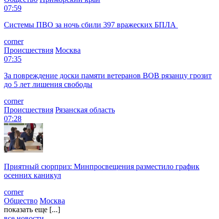
07:59
Системы ПВО за ночь сбили 397 вражеских БПЛА
corner
Происшествия
Москва
07:35
За повреждение доски памяти ветеранов ВОВ рязанцу грозит
до 5 лет лишения свободы
corner
Происшествия
Рязанская область
07:28
Приятный сюрприз: Минпросвещения разместило график
осенних каникул
corner
Общество
Москва
показать еще [...]
все новости