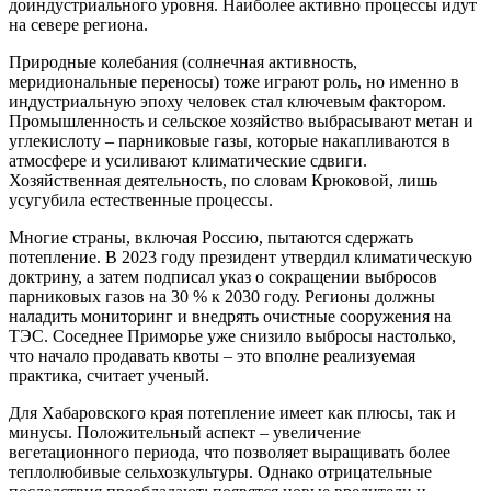
доиндустриального уровня. Наиболее активно процессы идут
на севере региона.
Природные колебания (солнечная активность,
меридиональные переносы) тоже играют роль, но именно в
индустриальную эпоху человек стал ключевым фактором.
Промышленность и сельское хозяйство выбрасывают метан и
углекислоту – парниковые газы, которые накапливаются в
атмосфере и усиливают климатические сдвиги.
Хозяйственная деятельность, по словам Крюковой, лишь
усугубила естественные процессы.
Многие страны, включая Россию, пытаются сдержать
потепление. В 2023 году президент утвердил климатическую
доктрину, а затем подписал указ о сокращении выбросов
парниковых газов на 30 % к 2030 году. Регионы должны
наладить мониторинг и внедрять очистные сооружения на
ТЭС. Соседнее Приморье уже снизило выбросы настолько,
что начало продавать квоты – это вполне реализуемая
практика, считает ученый.
Для Хабаровского края потепление имеет как плюсы, так и
минусы. Положительный аспект – увеличение
вегетационного периода, что позволяет выращивать более
теплолюбивые сельхозкультуры. Однако отрицательные