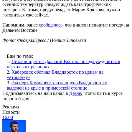
осенних температур следует ждать катастрофических
пожаров. К этому, предупреждает Мария Крюкова, нужно
готовиться уже сейчас.
Напомним, ранее
сообщалось
, что циклон испортит погоду на
Дальнем Востоке.
Фото: ФедералПресс / Полина Зиновьева
Еще по теме:
1.
Циклон идет на Дальний Восток: погода ухудшится в
нескольких регионах
2.
Хабаровск обогнал Владивосток по ценам на
«вторичку»
3.
Эксперт Компанец: хантавирус «Владивосток»
выделен из крыс в приморской столице
Подписывайтесь на наш канал в
Дзене
, чтобы быть в курсе
новостей дня.
Реклама
Новости
16:00