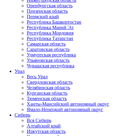
Нижегородская область
Оренбургская область
Пензенская область
Пермский край
Республика Башкортостан
Республика Марий Эл
Республика Мордовия
Республика Татарстан
Самарская область
Саратовская область
Удмуртская республика
Ульяновская область
Чувашская республика
Урал
Весь Урал
Свердловская область
Челябинская область
Курганская область
Тюменская область
Ханты-Мансийский автономный округ
Ямало-Ненецкий автономный округ
Сибирь
Вся Сибирь
Алтайский край
Иркутская область