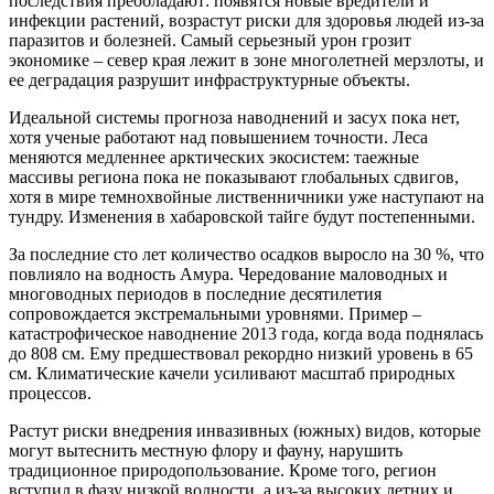
последствия преобладают: появятся новые вредители и
инфекции растений, возрастут риски для здоровья людей из‑за
паразитов и болезней. Самый серьезный урон грозит
экономике – север края лежит в зоне многолетней мерзлоты, и
ее деградация разрушит инфраструктурные объекты.
Идеальной системы прогноза наводнений и засух пока нет,
хотя ученые работают над повышением точности. Леса
меняются медленнее арктических экосистем: таежные
массивы региона пока не показывают глобальных сдвигов,
хотя в мире темнохвойные лиственничники уже наступают на
тундру. Изменения в хабаровской тайге будут постепенными.
За последние сто лет количество осадков выросло на 30 %, что
повлияло на водность Амура. Чередование маловодных и
многоводных периодов в последние десятилетия
сопровождается экстремальными уровнями. Пример –
катастрофическое наводнение 2013 года, когда вода поднялась
до 808 см. Ему предшествовал рекордно низкий уровень в 65
см. Климатические качели усиливают масштаб природных
процессов.
Растут риски внедрения инвазивных (южных) видов, которые
могут вытеснить местную флору и фауну, нарушить
традиционное природопользование. Кроме того, регион
вступил в фазу низкой водности, а из‑за высоких летних и