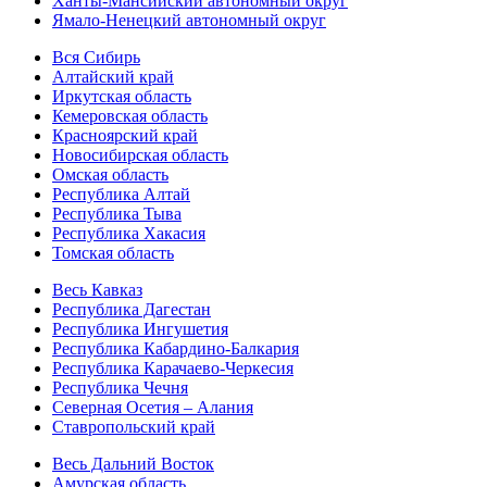
Ханты-Мансийский автономный округ
Ямало-Ненецкий автономный округ
Вся Сибирь
Алтайский край
Иркутская область
Кемеровская область
Красноярский край
Новосибирская область
Омская область
Республика Алтай
Республика Тыва
Республика Хакасия
Томская область
Весь Кавказ
Республика Дагестан
Республика Ингушетия
Республика Кабардино-Балкария
Республика Карачаево-Черкесия
Республика Чечня
Северная Осетия – Алания
Ставропольский край
Весь Дальний Восток
Амурская область