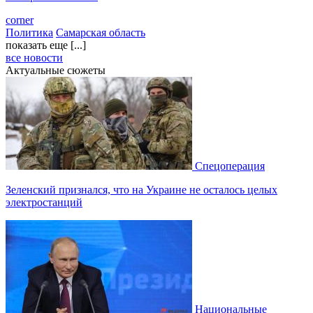
corner
Политика
Самарская область
показать еще [...]
все новости
Актуальные сюжеты
Спецоперация
Зеленский признался, что на Украине не осталось целых
электростанций
Национальные