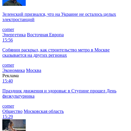
Зеленский признался, что на Украине не осталось целых
электростанций
corner
Энергетика
Восточная Европа
15:56
Собянин раскрыл, как строительство метро в Москве
сказывается на других регионах
corner
Экономика
Москва
Реклама
15:40
Праздник движения и здоровья: в Ступине прошел День
физкультурника
corner
Общество
Московская область
15:29