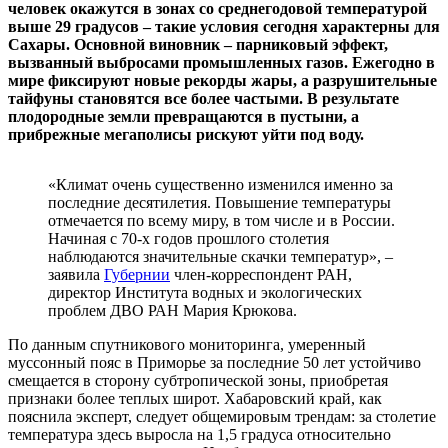
человек окажутся в зонах со среднегодовой температурой
выше 29 градусов – такие условия сегодня характерны для
Сахары. Основной виновник – парниковый эффект,
вызванный выбросами промышленных газов. Ежегодно в
мире фиксируют новые рекорды жары, а разрушительные
тайфуны становятся все более частыми. В результате
плодородные земли превращаются в пустыни, а
прибрежные мегаполисы рискуют уйти под воду.
«Климат очень существенно изменился именно за
последние десятилетия. Повышение температуры
отмечается по всему миру, в том числе и в России.
Начиная с 70-х годов прошлого столетия
наблюдаются значительные скачки температур», –
заявила
Губернии
член-корреспондент РАН,
директор Института водных и экологических
проблем ДВО РАН Мария Крюкова.
По данным спутникового мониторинга, умеренный
муссонный пояс в Приморье за последние 50 лет устойчиво
смещается в сторону субтропической зоны, приобретая
признаки более теплых широт. Хабаровский край, как
пояснила эксперт, следует общемировым трендам: за столетие
температура здесь выросла на 1,5 градуса относительно