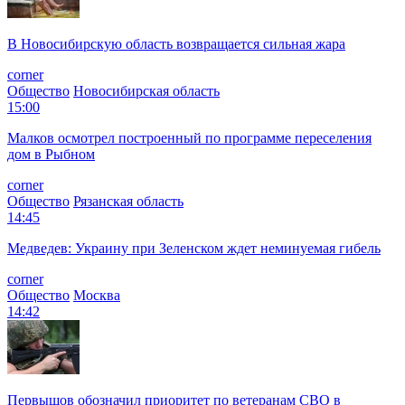
В Новосибирскую область возвращается сильная жара
corner
Общество
Новосибирская область
15:00
Малков осмотрел построенный по программе переселения
дом в Рыбном
corner
Общество
Рязанская область
14:45
Медведев: Украину при Зеленском ждет неминуемая гибель
corner
Общество
Москва
14:42
Первышов обозначил приоритет по ветеранам СВО в