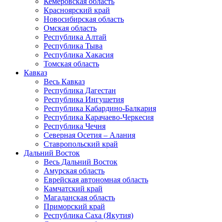
Кемеровская область
Красноярский край
Новосибирская область
Омская область
Республика Алтай
Республика Тыва
Республика Хакасия
Томская область
Кавказ
Весь Кавказ
Республика Дагестан
Республика Ингушетия
Республика Кабардино-Балкария
Республика Карачаево-Черкесия
Республика Чечня
Северная Осетия – Алания
Ставропольский край
Дальний Восток
Весь Дальний Восток
Амурская область
Еврейская автономная область
Камчатский край
Магаданская область
Приморский край
Республика Саха (Якутия)