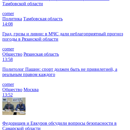
Тамбовской области
corner
Политика
Тамбовская область
14:08
Град, грозы и ливни: в МЧС дали неблагоприятный прогноз
погоды в Рязанской области
corner
Общество
Рязанская область
13:58
Политолог Пашин: спорт должен быть не привилегией, а
реальным правом каждого
corner
Общество
Москва
13:52
Федорищев и Евкуров обсудили вопросы безопасности в
Самарской области