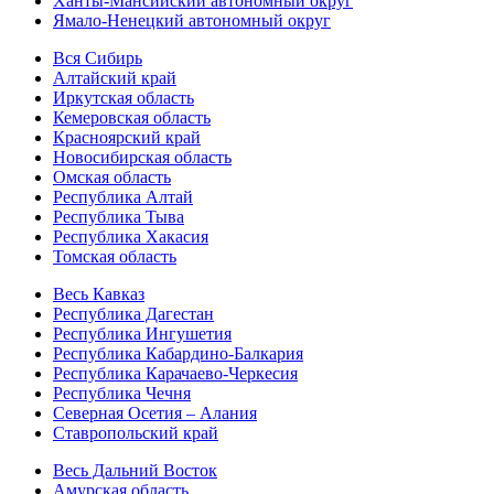
Ханты-Мансийский автономный округ
Ямало-Ненецкий автономный округ
Вся Сибирь
Алтайский край
Иркутская область
Кемеровская область
Красноярский край
Новосибирская область
Омская область
Республика Алтай
Республика Тыва
Республика Хакасия
Томская область
Весь Кавказ
Республика Дагестан
Республика Ингушетия
Республика Кабардино-Балкария
Республика Карачаево-Черкесия
Республика Чечня
Северная Осетия – Алания
Ставропольский край
Весь Дальний Восток
Амурская область