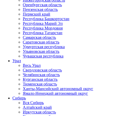
Нижегородская область
Оренбургская область
Пензенская область
Пермский край
Республика Башкортостан
Республика Марий Эл
Республика Мордовия
Республика Татарстан
Самарская область
Саратовская область
Удмуртская республика
Ульяновская область
Чувашская республика
Урал
Весь Урал
Свердловская область
Челябинская область
Курганская область
Тюменская область
Ханты-Мансийский автономный округ
Ямало-Ненецкий автономный округ
Сибирь
Вся Сибирь
Алтайский край
Иркутская область