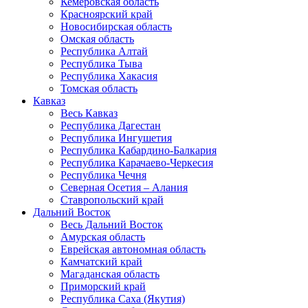
Кемеровская область
Красноярский край
Новосибирская область
Омская область
Республика Алтай
Республика Тыва
Республика Хакасия
Томская область
Кавказ
Весь Кавказ
Республика Дагестан
Республика Ингушетия
Республика Кабардино-Балкария
Республика Карачаево-Черкесия
Республика Чечня
Северная Осетия – Алания
Ставропольский край
Дальний Восток
Весь Дальний Восток
Амурская область
Еврейская автономная область
Камчатский край
Магаданская область
Приморский край
Республика Саха (Якутия)