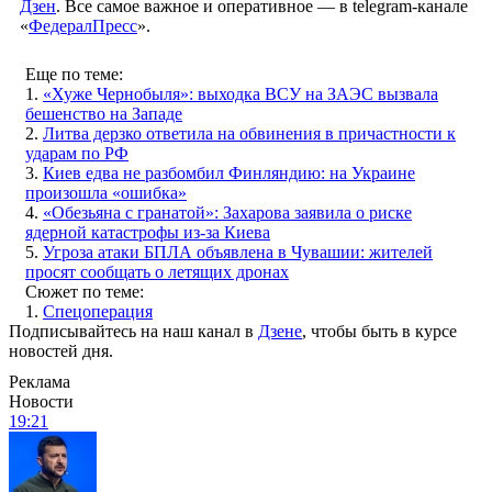
Дзен
. Все самое важное и оперативное — в telegram-канале
«
ФедералПресс
».
Еще по теме:
1.
«Хуже Чернобыля»: выходка ВСУ на ЗАЭС вызвала
бешенство на Западе
2.
Литва дерзко ответила на обвинения в причастности к
ударам по РФ
3.
Киев едва не разбомбил Финляндию: на Украине
произошла «‎ошибка»
4.
«Обезьяна с гранатой»: Захарова заявила о риске
ядерной катастрофы из-за Киева
5.
Угроза атаки БПЛА объявлена в Чувашии: жителей
просят сообщать о летящих дронах
Сюжет по теме:
1.
Спецоперация
Подписывайтесь на наш канал в
Дзене
, чтобы быть в курсе
новостей дня.
Реклама
Новости
19:21