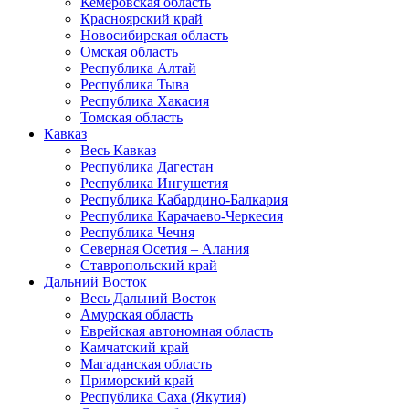
Кемеровская область
Красноярский край
Новосибирская область
Омская область
Республика Алтай
Республика Тыва
Республика Хакасия
Томская область
Кавказ
Весь Кавказ
Республика Дагестан
Республика Ингушетия
Республика Кабардино-Балкария
Республика Карачаево-Черкесия
Республика Чечня
Северная Осетия – Алания
Ставропольский край
Дальний Восток
Весь Дальний Восток
Амурская область
Еврейская автономная область
Камчатский край
Магаданская область
Приморский край
Республика Саха (Якутия)