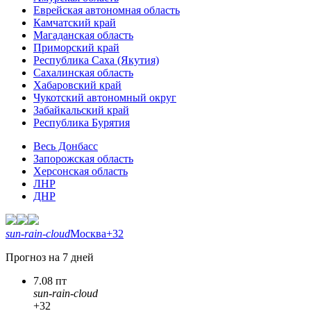
Еврейская автономная область
Камчатский край
Магаданская область
Приморский край
Республика Саха (Якутия)
Сахалинская область
Хабаровский край
Чукотский автономный округ
Забайкальский край
Республика Бурятия
Весь Донбасс
Запорожская область
Херсонская область
ЛНР
ДНР
sun-rain-cloud
Москва
+32
Прогноз на 7 дней
7.08 пт
sun-rain-cloud
+32