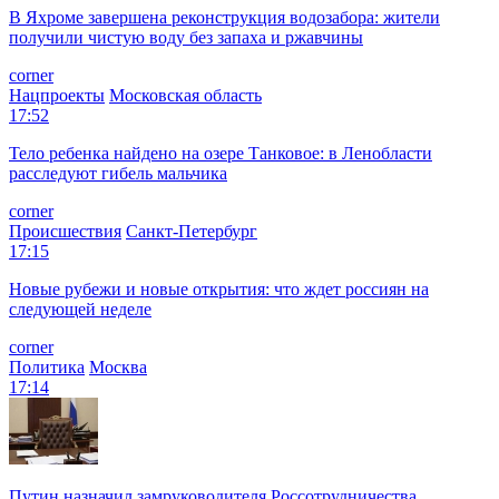
В Яхроме завершена реконструкция водозабора: жители
получили чистую воду без запаха и ржавчины
corner
Нацпроекты
Московская область
17:52
Тело ребенка найдено на озере Танковое: в Ленобласти
расследуют гибель мальчика
corner
Происшествия
Санкт-Петербург
17:15
Новые рубежи и новые открытия: что ждет россиян на
следующей неделе
corner
Политика
Москва
17:14
Путин назначил замруководителя Россотрудничества