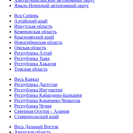
Ханты-Мансийский автономный округ
Ямало-Ненецкий автономный округ
Вся Сибирь
Алтайский край
Иркутская область
Кемеровская область
Красноярский край
Новосибирская область
Омская область
Республика Алтай
Республика Тыва
Республика Хакасия
Томская область
Весь Кавказ
Республика Дагестан
Республика Ингушетия
Республика Кабардино-Балкария
Республика Карачаево-Черкесия
Республика Чечня
Северная Осетия – Алания
Ставропольский край
Весь Дальний Восток
Амурская область