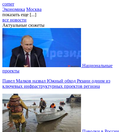
corner
Экономика
Москва
показать еще [...]
все новости
Актуальные сюжеты
Национальные
проекты
Павел Малков назвал Южный обход Рязани одним из
ключевых инфраструктурных проектов региона
Паводки в России