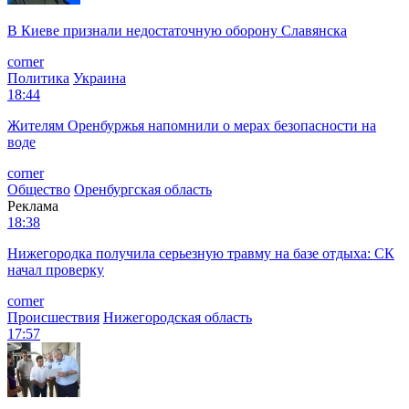
В Киеве признали недостаточную оборону Славянска
corner
Политика
Украина
18:44
Жителям Оренбуржья напомнили о мерах безопасности на
воде
corner
Общество
Оренбургская область
Реклама
18:38
Нижегородка получила серьезную травму на базе отдыха: СК
начал проверку
corner
Происшествия
Нижегородская область
17:57