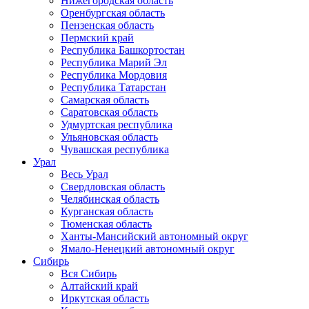
Нижегородская область
Оренбургская область
Пензенская область
Пермский край
Республика Башкортостан
Республика Марий Эл
Республика Мордовия
Республика Татарстан
Самарская область
Саратовская область
Удмуртская республика
Ульяновская область
Чувашская республика
Урал
Весь Урал
Свердловская область
Челябинская область
Курганская область
Тюменская область
Ханты-Мансийский автономный округ
Ямало-Ненецкий автономный округ
Сибирь
Вся Сибирь
Алтайский край
Иркутская область