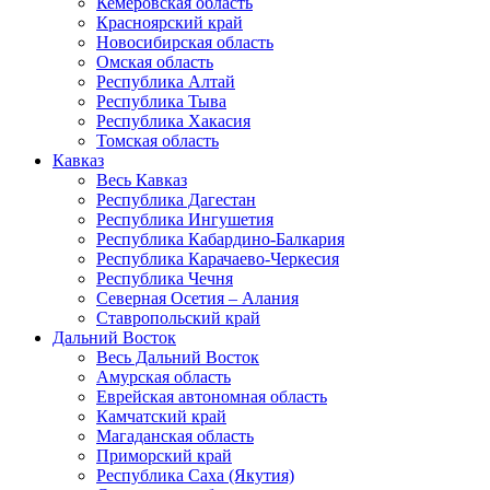
Кемеровская область
Красноярский край
Новосибирская область
Омская область
Республика Алтай
Республика Тыва
Республика Хакасия
Томская область
Кавказ
Весь Кавказ
Республика Дагестан
Республика Ингушетия
Республика Кабардино-Балкария
Республика Карачаево-Черкесия
Республика Чечня
Северная Осетия – Алания
Ставропольский край
Дальний Восток
Весь Дальний Восток
Амурская область
Еврейская автономная область
Камчатский край
Магаданская область
Приморский край
Республика Саха (Якутия)