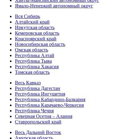
Ханты-Мансийский автономный округ
Ямало-Ненецкий автономный округ
Вся Сибирь
Алтайский край
Иркутская область
Кемеровская область
Красноярский край
Новосибирская область
Омская область
Республика Алтай
Республика Тыва
Республика Хакасия
Томская область
Весь Кавказ
Республика Дагестан
Республика Ингушетия
Республика Кабардино-Балкария
Республика Карачаево-Черкесия
Республика Чечня
Северная Осетия – Алания
Ставропольский край
Весь Дальний Восток
Амурская область