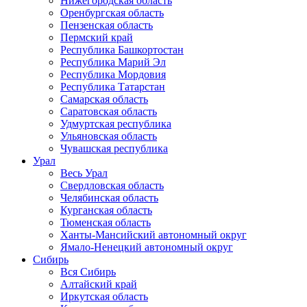
Нижегородская область
Оренбургская область
Пензенская область
Пермский край
Республика Башкортостан
Республика Марий Эл
Республика Мордовия
Республика Татарстан
Самарская область
Саратовская область
Удмуртская республика
Ульяновская область
Чувашская республика
Урал
Весь Урал
Свердловская область
Челябинская область
Курганская область
Тюменская область
Ханты-Мансийский автономный округ
Ямало-Ненецкий автономный округ
Сибирь
Вся Сибирь
Алтайский край
Иркутская область