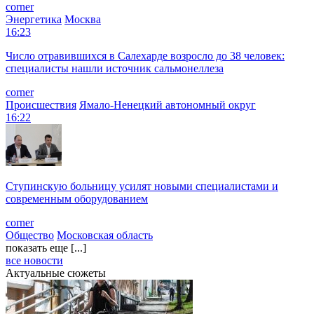
corner
Энергетика
Москва
16:23
Число отравившихся в Салехарде возросло до 38 человек:
специалисты нашли источник сальмонеллеза
corner
Происшествия
Ямало-Ненецкий автономный округ
16:22
Ступинскую больницу усилят новыми специалистами и
современным оборудованием
corner
Общество
Московская область
показать еще [...]
все новости
Актуальные сюжеты