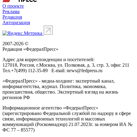
О проекте
Реклама
Редакция
Авторизация
2007-2026 ©
Редакция «
ФедералПресс
»
Адрес для корреспонденции и посетителей:
127018
, Россия, г.
Москва
,
ул. Полковая, д. 3, стр. 3
, офис 211
Тел.
+7(499) 112-35-89
E-mail:
news@fedpress.ru
«ФедералПресс» - медиа-холдинг: экспертный канал,
информагентства, журнал. Политика, экономика,
происшествия, общество. Экспертный взгляд на жизнь
регионов РФ
Информационное агентство «ФедералПресс»
(зарегистрировано Федеральной службой по надзору в сфере
связи, информационных технологий и массовых
коммуникаций (Роскомнадзор) 21.07.2023г. за номером ИА №
ФС 77 – 85577)