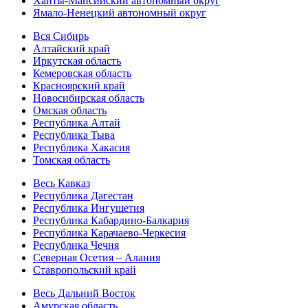
Ханты-Мансийский автономный округ
Ямало-Ненецкий автономный округ
Вся Сибирь
Алтайский край
Иркутская область
Кемеровская область
Красноярский край
Новосибирская область
Омская область
Республика Алтай
Республика Тыва
Республика Хакасия
Томская область
Весь Кавказ
Республика Дагестан
Республика Ингушетия
Республика Кабардино-Балкария
Республика Карачаево-Черкесия
Республика Чечня
Северная Осетия – Алания
Ставропольский край
Весь Дальний Восток
Амурская область