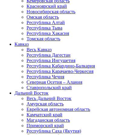
Кемеровская область
Красноярский край
Новосибирская область
Омская область
Республика Алтай
Республика Тыва
Республика Хакасия
Томская область
Кавказ
Весь Кавказ
Республика Дагестан
Республика Ингушетия
Республика Кабардино-Балкария
Республика Карачаево-Черкесия
Республика Чечня
Северная Осетия – Алания
Ставропольский край
Дальний Восток
Весь Дальний Восток
Амурская область
Еврейская автономная область
Камчатский край
Магаданская область
Приморский край
Республика Саха (Якутия)