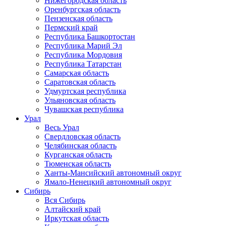
Нижегородская область
Оренбургская область
Пензенская область
Пермский край
Республика Башкортостан
Республика Марий Эл
Республика Мордовия
Республика Татарстан
Самарская область
Саратовская область
Удмуртская республика
Ульяновская область
Чувашская республика
Урал
Весь Урал
Свердловская область
Челябинская область
Курганская область
Тюменская область
Ханты-Мансийский автономный округ
Ямало-Ненецкий автономный округ
Сибирь
Вся Сибирь
Алтайский край
Иркутская область