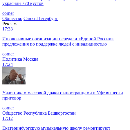
украсили 770 кустов
corner
Общество
Санкт-Петербург
Реклама
17:33
Инклюзивные организации передали «Единой России»
предложения по поддержке людей с инвалидностью
corner
Политика
Москва
17:24
Участникам массовой драки с иностранцами в Уфе вынесли
приговор
corner
Общество
Республика Башкортостан
17:12
Екатеринбургскую музыкальную школу ремонтируют