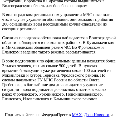
Астрахани, Воронежа и Саратова готовы выдвинуться в
Волгоградскую область для борьбы с паводком.
В волгоградском региональном управлении МЧС пояснили,
что, в случае ухудшения обстановки, они ожидают прибытия
200 оснащенных всем необходимым коллег-спасателей из
соседних регионов.
Сложная паводковая обстановка наблюдается в Волгоградской
области наблюдается в нескольких районах. В Кумылженском
и Михайловском объявлен режим ЧС. Во Фроловском и
Еланском введение такого режима рассматривается.
В зоне подтопления по официальным данным находятся более
2 тысяч человек, из них свыше 500 детей. В пунктах
временной эвакуации уже размещены около 100 жителей из
Михайловки и хутора Терновка Фроловского района. По
словам начальника ГУ МЧС России по области Олега
Гребенюка, в ближайшие два дня ожидается ухудшение
ситуации - вода поднимется до опасных отметок в малых
реках Фроловского, Урюпинского, Новониколаевского,
Еланского, Иловлинского и Камышинского районов.
Подписывайтесь на ФедералПресс в
МАХ
,
Дзен.Новости
, а