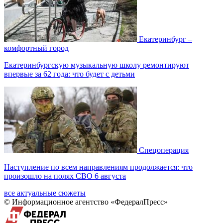
Екатеринбург –
комфортный город
Екатеринбургскую музыкальную школу ремонтируют
впервые за 62 года: что будет с детьми
Спецоперация
Наступление по всем направлениям продолжается: что
произошло на полях СВО 6 августа
все актуальные сюжеты
© Информационное агентство «ФедералПресс»