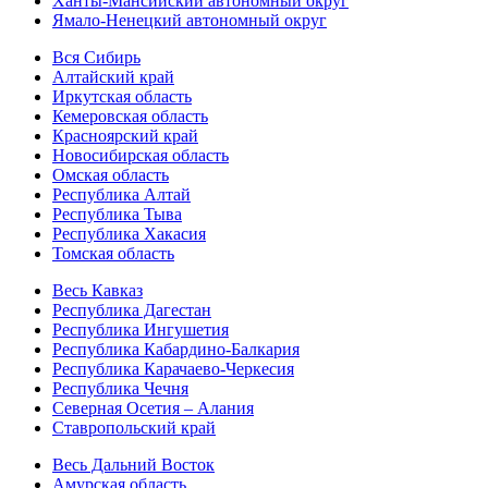
Ханты-Мансийский автономный округ
Ямало-Ненецкий автономный округ
Вся Сибирь
Алтайский край
Иркутская область
Кемеровская область
Красноярский край
Новосибирская область
Омская область
Республика Алтай
Республика Тыва
Республика Хакасия
Томская область
Весь Кавказ
Республика Дагестан
Республика Ингушетия
Республика Кабардино-Балкария
Республика Карачаево-Черкесия
Республика Чечня
Северная Осетия – Алания
Ставропольский край
Весь Дальний Восток
Амурская область