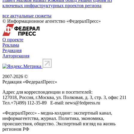
Павел Малков назвал Южный обход Рязани одним из
ключевых инфраструктурных проектов региона
все актуальные сюжеты
© Информационное агентство «ФедералПресс»
О проекте
Реклама
Редакция
Авторизация
2007-2026 ©
Редакция «
ФедералПресс
»
Адрес для корреспонденции и посетителей:
127018
, Россия, г.
Москва
,
ул. Полковая, д. 3, стр. 3
, офис 211
Тел.
+7(499) 112-35-89
E-mail:
news@fedpress.ru
«ФедералПресс» - медиа-холдинг: экспертный канал,
информагентства, журнал. Политика, экономика,
происшествия, общество. Экспертный взгляд на жизнь
регионов РФ