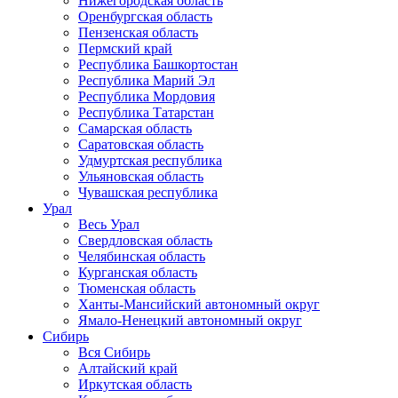
Нижегородская область
Оренбургская область
Пензенская область
Пермский край
Республика Башкортостан
Республика Марий Эл
Республика Мордовия
Республика Татарстан
Самарская область
Саратовская область
Удмуртская республика
Ульяновская область
Чувашская республика
Урал
Весь Урал
Свердловская область
Челябинская область
Курганская область
Тюменская область
Ханты-Мансийский автономный округ
Ямало-Ненецкий автономный округ
Сибирь
Вся Сибирь
Алтайский край
Иркутская область