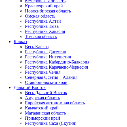
Кемеровская область
Красноярский край
Новосибирская область
Омская область
Республика Алтай
Республика Тыва
Республика Хакасия
Томская область
Кавказ
Весь Кавказ
Республика Дагестан
Республика Ингушетия
Республика Кабардино-Балкария
Республика Карачаево-Черкесия
Республика Чечня
Северная Осетия – Алания
Ставропольский край
Дальний Восток
Весь Дальний Восток
Амурская область
Еврейская автономная область
Камчатский край
Магаданская область
Приморский край
Республика Саха (Якутия)