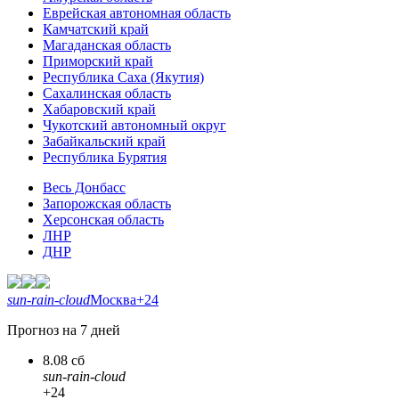
Еврейская автономная область
Камчатский край
Магаданская область
Приморский край
Республика Саха (Якутия)
Сахалинская область
Хабаровский край
Чукотский автономный округ
Забайкальский край
Республика Бурятия
Весь Донбасс
Запорожская область
Херсонская область
ЛНР
ДНР
sun-rain-cloud
Москва
+24
Прогноз на 7 дней
8.08 сб
sun-rain-cloud
+24