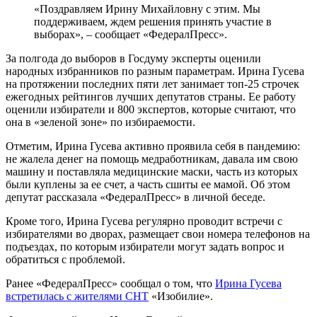
«Поздравляем Ирину Михайловну с этим. Мы
поддерживаем, ждем решения принять участие в
выборах», – сообщает «ФедералПресс».
За полгода до выборов в Госдуму эксперты оценили
народных избранников по разным параметрам. Ирина Гусева
на протяжении последних пяти лет занимает топ-25 строчек
ежегодных рейтингов лучших депутатов страны. Ее работу
оценили избиратели и 800 экспертов, которые считают, что
она в «зеленой зоне» по избираемости.
Отметим, Ирина Гусева активно проявила себя в пандемию:
не жалела денег на помощь медработникам, давала им свою
машину и поставляла медицинские маски, часть из которых
были куплены за ее счет, а часть сшиты ее мамой. Об этом
депутат рассказала «ФедералПресс» в личной беседе.
Кроме того, Ирина Гусева регулярно проводит встречи с
избирателями во дворах, размещает свои номера телефонов на
подъездах, по которым избиратели могут задать вопрос и
обратиться с проблемой.
Ранее «ФедералПресс» сообщал о том, что
Ирина Гусева
встретилась с жителями СНТ
«Изобилие».