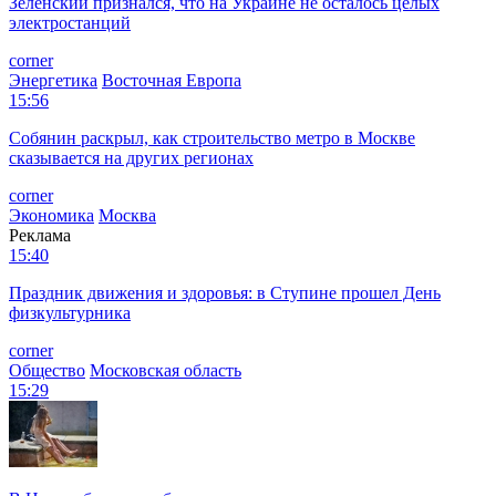
Зеленский признался, что на Украине не осталось целых
электростанций
corner
Энергетика
Восточная Европа
15:56
Собянин раскрыл, как строительство метро в Москве
сказывается на других регионах
corner
Экономика
Москва
Реклама
15:40
Праздник движения и здоровья: в Ступине прошел День
физкультурника
corner
Общество
Московская область
15:29