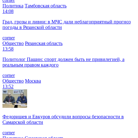
corner
Политика
Тамбовская область
14:08
Град, грозы и ливни: в МЧС дали неблагоприятный прогноз
погоды в Рязанской области
corner
Общество
Рязанская область
13:58
Политолог Пашин: спорт должен быть не привилегией, а
реальным правом каждого
corner
Общество
Москва
13:52
Федорищев и Евкуров обсудили вопросы безопасности в
Самарской области
corner