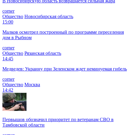
В Новосибирскую область возвращается сильная жара
corner
Общество
Новосибирская область
15:00
Малков осмотрел построенный по программе переселения
дом в Рыбном
corner
Общество
Рязанская область
14:45
Медведев: Украину при Зеленском ждет неминуемая гибель
corner
Общество
Москва
14:42
Первышов обозначил приоритет по ветеранам СВО в
Тамбовской области