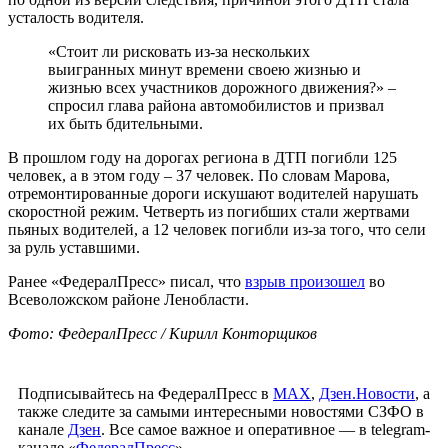
усталость водителя.
«Стоит ли рисковать из-за нескольких
выигранных минут времени своею жизнью и
жизнью всех участников дорожного движения?» –
спросил глава района автомобилистов и призвал
их быть бдительными.
В прошлом году на дорогах региона в ДТП погибли 125
человек, а в этом году – 37 человек. По словам Марова,
отремонтированные дороги искушают водителей нарушать
скоростной режим. Четверть из погибших стали жертвами
пьяных водителей, а 12 человек погибли из-за того, что сели
за руль уставшими.
Ранее «ФедералПресс» писал, что
взрыв произошел
во
Всеволожском районе Ленобласти.
Фото: ФедералПресс / Кирилл Конторщиков
Подписывайтесь на ФедералПресс в
МАХ
,
Дзен.Новости
, а
также следите за самыми интересными новостями СЗФО в
канале
Дзен
. Все самое важное и оперативное — в telegram-
канале «
ФедералПресс
».