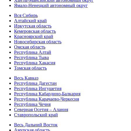
Ханты-Мансийский автономный округ
Ямало-Ненецкий автономный округ
Вся Сибирь
Алтайский край
Иркутская область
Кемеровская область
Красноярский край
Новосибирская область
Омская область
Республика Алтай
Республика Тыва
Республика Хакасия
Томская область
Весь Кавказ
Республика Дагестан
Республика Ингушетия
Республика Кабардино-Балкария
Республика Карачаево-Черкесия
Республика Чечня
Северная Осетия – Алания
Ставропольский край
Весь Дальний Восток
Амурская область