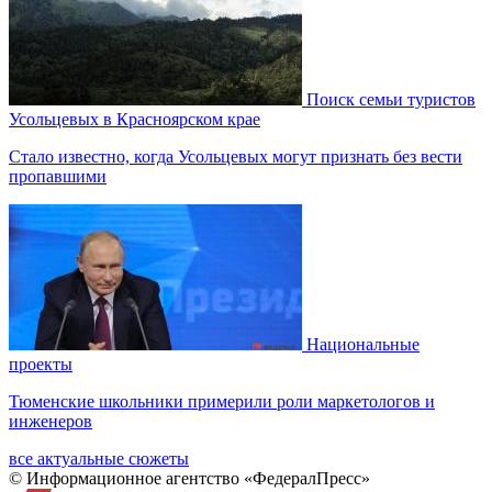
Поиск семьи туристов
Усольцевых в Красноярском крае
Стало известно, когда Усольцевых могут признать без вести
пропавшими
Национальные
проекты
Тюменские школьники примерили роли маркетологов и
инженеров
все актуальные сюжеты
© Информационное агентство «ФедералПресс»