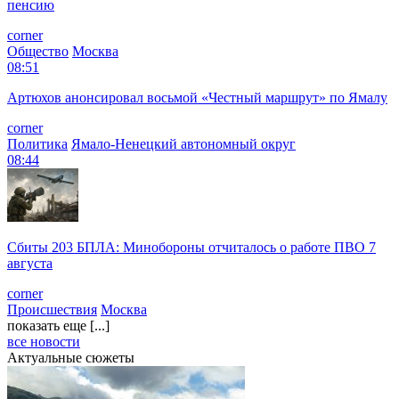
пенсию
corner
Общество
Москва
08:51
Артюхов анонсировал восьмой «Честный маршрут» по Ямалу
corner
Политика
Ямало-Ненецкий автономный округ
08:44
Сбиты 203 БПЛА: Минобороны отчиталось о работе ПВО 7
августа
corner
Происшествия
Москва
показать еще [...]
все новости
Актуальные сюжеты