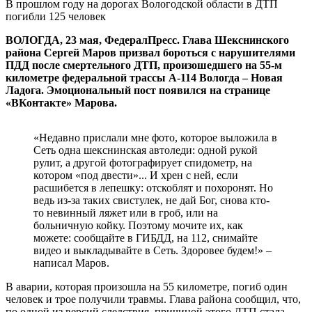
В прошлом году на дорогах Вологодской области в ДТП
погибли 125 человек
ВОЛОГДА, 23 мая, ФедералПресс. Глава Шекснинского
района Сергей Маров призвал бороться с нарушителями
ПДД после смертельного ДТП, произошедшего на 55-м
километре федеральной трассы А-114 Вологда – Новая
Ладога. Эмоциональный пост появился на странице
«ВКонтакте» Марова.
«Недавно прислали мне фото, которое выложила в
Сеть одна шекснинская автоледи: одной рукой
рулит, а другой фотографирует спидометр, на
котором «под двести»... И хрен с ней, если
расшибется в лепешку: отскоблят и похоронят. Но
ведь из-за таких свистулек, не дай Бог, снова кто-
то невинный ляжет или в гроб, или на
больничную койку. Поэтому мочите их, как
можете: сообщайте в ГИБДД, на 112, снимайте
видео и выкладывайте в Сеть. Здоровее будем!» –
написал Маров.
В аварии, которая произошла на 55 километре, погиб один
человек и трое получили травмы. Глава района сообщил, что,
по одной из версий следствия, причиной этого ДТП стала