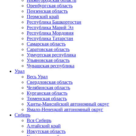
Нижегородская область
Оренбургская область
Пензенская область
Пермский край
Республика Башкортостан
Республика Марий Эл
Республика Мордовия
Республика Татарстан
Самарская область
Саратовская область
Удмуртская республика
Ульяновская область
Чувашская республика
Урал
Весь Урал
Свердловская область
Челябинская область
Курганская область
Тюменская область
Ханты-Мансийский автономный округ
Ямало-Ненецкий автономный округ
Сибирь
Вся Сибирь
Алтайский край
Иркутская область