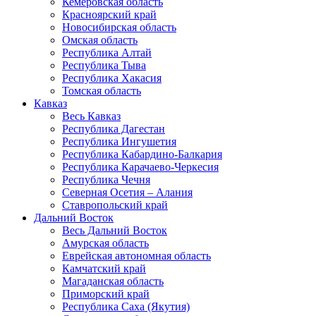
Кемеровская область
Красноярский край
Новосибирская область
Омская область
Республика Алтай
Республика Тыва
Республика Хакасия
Томская область
Кавказ
Весь Кавказ
Республика Дагестан
Республика Ингушетия
Республика Кабардино-Балкария
Республика Карачаево-Черкесия
Республика Чечня
Северная Осетия – Алания
Ставропольский край
Дальний Восток
Весь Дальний Восток
Амурская область
Еврейская автономная область
Камчатский край
Магаданская область
Приморский край
Республика Саха (Якутия)