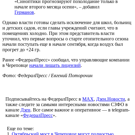
«Синоптики прогнозируют похолодание только в
начале второго месяца осени», – добавил
Германов
.
Однако власти готовы сделать исключение для школ, больниц
и детских садов, если главы учреждений считают, что в
помещениях холодно. При этом представитель власти
уточнил, что первые вопросы о старте отопительного сезона
начали поступать еще в начале сентября, когда воздух был
прогрет до +24 гр.
Ранее «ФедералПресс» сообщал, что управляющие компании
в Череповце
начали лишать лицензий
.
Фото: ФедералПресс / Евгений Поторочин
Подписывайтесь на ФедералПресс в
МАХ
,
Дзен.Новости
, а
также следите за самыми интересными новостями СЗФО в
канале
Дзен
. Все самое важное и оперативное — в telegram-
канале «
ФедералПресс
».
Еще по теме:
1.
Октябрьский мост в Череповце могут полностью