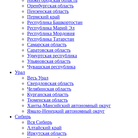
Нижегородская область
Оренбургская область
Пензенская область
Пермский край
Республика Башкортостан
Республика Марий Эл
Республика Мордовия
Республика Татарстан
Самарская область
Саратовская область
Удмуртская республика
Ульяновская область
Чувашская республика
Урал
Весь Урал
Свердловская область
Челябинская область
Курганская область
Тюменская область
Ханты-Мансийский автономный округ
Ямало-Ненецкий автономный округ
Сибирь
Вся Сибирь
Алтайский край
Иркутская область