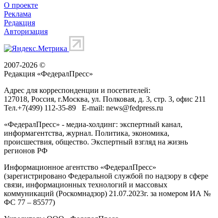
О проекте
Реклама
Редакция
Авторизация
2007-2026 ©
Редакция «
ФедералПресс
»
Адрес для корреспонденции и посетителей:
127018
, Россия, г.
Москва
,
ул. Полковая, д. 3, стр. 3
, офис 211
Тел.
+7(499) 112-35-89
E-mail:
news@fedpress.ru
«ФедералПресс» - медиа-холдинг: экспертный канал,
информагентства, журнал. Политика, экономика,
происшествия, общество. Экспертный взгляд на жизнь
регионов РФ
Информационное агентство «ФедералПресс»
(зарегистрировано Федеральной службой по надзору в сфере
связи, информационных технологий и массовых
коммуникаций (Роскомнадзор) 21.07.2023г. за номером ИА №
ФС 77 – 85577)