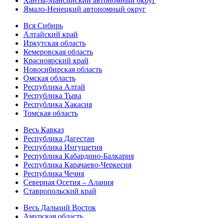
Ханты-Мансийский автономный округ
Ямало-Ненецкий автономный округ
Вся Сибирь
Алтайский край
Иркутская область
Кемеровская область
Красноярский край
Новосибирская область
Омская область
Республика Алтай
Республика Тыва
Республика Хакасия
Томская область
Весь Кавказ
Республика Дагестан
Республика Ингушетия
Республика Кабардино-Балкария
Республика Карачаево-Черкесия
Республика Чечня
Северная Осетия – Алания
Ставропольский край
Весь Дальний Восток
Амурская область