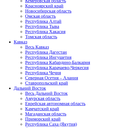
Кемеровская область
Красноярский край
Новосибирская область
Омская область
Республика Алтай
Республика Тыва
Республика Хакасия
Томская область
Кавказ
Весь Кавказ
Республика Дагестан
Республика Ингушетия
Республика Кабардино-Балкария
Республика Карачаево-Черкесия
Республика Чечня
Северная Осетия – Алания
Ставропольский край
Дальний Восток
Весь Дальний Восток
Амурская область
Еврейская автономная область
Камчатский край
Магаданская область
Приморский край
Республика Саха (Якутия)