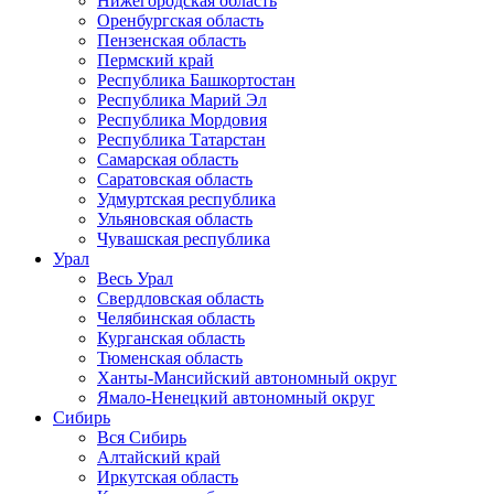
Нижегородская область
Оренбургская область
Пензенская область
Пермский край
Республика Башкортостан
Республика Марий Эл
Республика Мордовия
Республика Татарстан
Самарская область
Саратовская область
Удмуртская республика
Ульяновская область
Чувашская республика
Урал
Весь Урал
Свердловская область
Челябинская область
Курганская область
Тюменская область
Ханты-Мансийский автономный округ
Ямало-Ненецкий автономный округ
Сибирь
Вся Сибирь
Алтайский край
Иркутская область