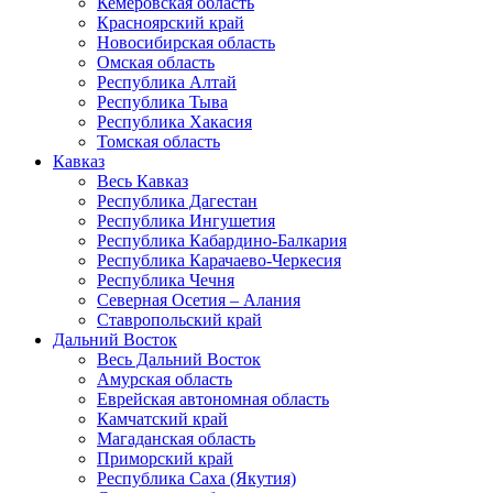
Кемеровская область
Красноярский край
Новосибирская область
Омская область
Республика Алтай
Республика Тыва
Республика Хакасия
Томская область
Кавказ
Весь Кавказ
Республика Дагестан
Республика Ингушетия
Республика Кабардино-Балкария
Республика Карачаево-Черкесия
Республика Чечня
Северная Осетия – Алания
Ставропольский край
Дальний Восток
Весь Дальний Восток
Амурская область
Еврейская автономная область
Камчатский край
Магаданская область
Приморский край
Республика Саха (Якутия)