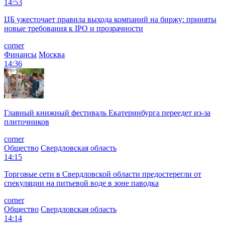
14:53
ЦБ ужесточает правила выхода компаний на биржу: приняты
новые требования к IPO и прозрачности
corner
Финансы
Москва
14:36
Главный книжный фестиваль Екатеринбурга переедет из-за
плиточников
corner
Общество
Свердловская область
14:15
Торговые сети в Свердловской области предостерегли от
спекуляции на питьевой воде в зоне паводка
corner
Общество
Свердловская область
14:14