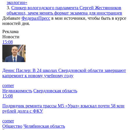
экологии»
3.
Спикер вологодского парламента Сергей Жестянников
объяснил, зачем менять формат экзамена для иностранцев
Добавьте
ФедералПресс
в мои источники, чтобы быть в курсе
новостей дня.
Реклама
Новости
15:08
Денис Паслер: В 24 школах Свердловской области завершают
капремонт к новому учебному году
corner
Недвижимость
Свердловская область
15:08
Подрядчик ремонта трассы М5 «Урал» взыскал почти 58 млн
рублей долга с ФКУ
corner
Общество
Челябинская область