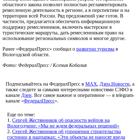
областного закона позволит полностью регламентировать
ремесленную деятельность в регионе, а в перспективе и на
территории всей России. Ряд предложений уже готов. В
частности, предлагается обеспечить информационную
поддержку ремесленников, включить мастерские в
туристические маршруты, дать ремесленникам право на
использование региональных символов и многое другое.
Ранее «ФедералПресс» сообщал о
развитии туризма
в
Вологодской области.
Фото: ФедералПресс / Ксения Кобалия
Подписывайтесь на ФедералПресс в
МАХ
,
Дзен.Новости
, а
также следите за самыми интересными новостями СЗФО в
канале
Дзен
. Все самое важное и оперативное — в telegram-
канале «
ФедералПресс
».
Еще по теме:
1.
Сергей Жестянников об опасности вейпов на
Вологодчине: «Мы не ждем федеральных решений»
2.
Сергей Жестянников об упрощении строительства
гостиниц в нацпарках: «Эти объекты не наносят вреда