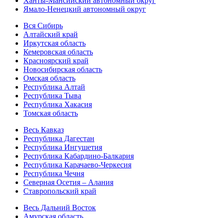
Ханты-Мансийский автономный округ
Ямало-Ненецкий автономный округ
Вся Сибирь
Алтайский край
Иркутская область
Кемеровская область
Красноярский край
Новосибирская область
Омская область
Республика Алтай
Республика Тыва
Республика Хакасия
Томская область
Весь Кавказ
Республика Дагестан
Республика Ингушетия
Республика Кабардино-Балкария
Республика Карачаево-Черкесия
Республика Чечня
Северная Осетия – Алания
Ставропольский край
Весь Дальний Восток
Амурская область