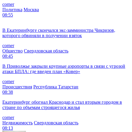
corner
Происшествия
Нижегородская область
Реклама
09:15
Катырин предложил расширить меры поддержки операторов
морских терминалов на Чукотке
corner
Экономика
Москва
09:14
В Самаре из-за ракетной опасности остановили движение
транспорта
corner
Общество
Самарская область
09:04
В Пермском крае осудят родителей за покупки мотоциклов
детям: им грозит лишение свободы