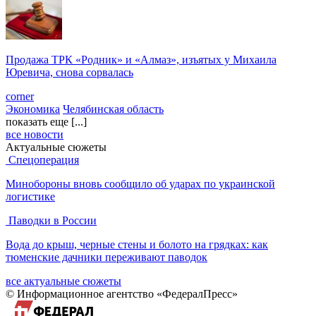
corner
Происшествия
Пермский край
09:00
Минобороны вновь сообщило об ударах по украинской
логистике
corner
Политика
Москва
08:55
В Екатеринбурге скончался экс-замминистра Чикризов,
которого обвиняли в получении взяток
corner
Общество
Свердловская область
08:45
В Приволжье закрыли крупные аэропорты в связи с угрозой
атаки БПЛА: где введен план «Ковер»
corner