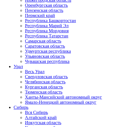
Нижегородская область
Оренбургская область
Пензенская область
Пермский край
Республика Башкортостан
Республика Марий Эл
Республика Мордовия
Республика Татарстан
Самарская область
Саратовская область
Удмуртская республика
Ульяновская область
Чувашская республика
Урал
Весь Урал
Свердловская область
Челябинская область
Курганская область
Тюменская область
Ханты-Мансийский автономный округ
Ямало-Ненецкий автономный округ
Сибирь
Вся Сибирь
Алтайский край
Иркутская область