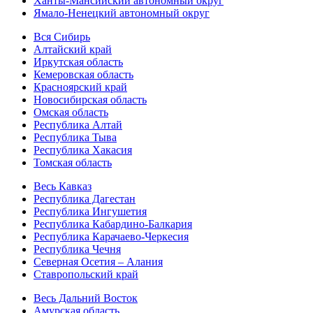
Ханты-Мансийский автономный округ
Ямало-Ненецкий автономный округ
Вся Сибирь
Алтайский край
Иркутская область
Кемеровская область
Красноярский край
Новосибирская область
Омская область
Республика Алтай
Республика Тыва
Республика Хакасия
Томская область
Весь Кавказ
Республика Дагестан
Республика Ингушетия
Республика Кабардино-Балкария
Республика Карачаево-Черкесия
Республика Чечня
Северная Осетия – Алания
Ставропольский край
Весь Дальний Восток
Амурская область