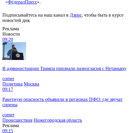
Крупное возгорание нефтепродуктов удалось ликвидировать
7 июня на промыслах на севере Иркутской области. Как стало
известно, вечером 30 мая из-за разгерметизации одного из
соединительных шлангов на нефтепромысле в Усть-Кустком
районе произошел выброс и возгорание нефтепродуктов.
Изначально компания-собственник не выдаваала в СМИ
обстоятельства возгорания, по словам очевидцев из местных
жителей, в район нефтепромыслов вертолетами из аэропорта
Усть-Кута регулярно перебрасывались дополнительные силы
специалистов. Так же информации о пожаре не давало
правительство региона. Как стало известно, возгорание
удалось ликвидировать с привлечением сил министерства
обороны. Военные сбили пламя выстрелами из
артиллерийских орудий.
Вокруг эпицентра пожара был возведен 4-х метровый
защитный вал, это позволило не допустить розлива нефти и
загрязнения территории. Сейчас специально созданная
комиссия оценивает масштабы экологического ущерба.
Фото: пресс-службы ООО «Тихоокеанский терминал»