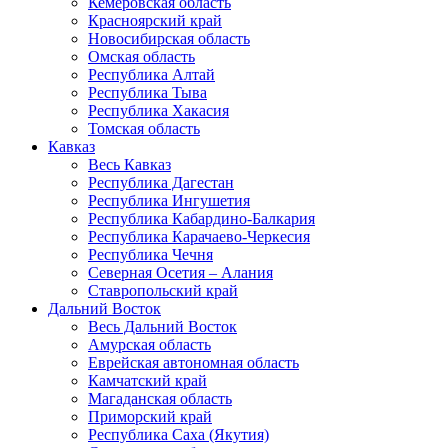
Кемеровская область
Красноярский край
Новосибирская область
Омская область
Республика Алтай
Республика Тыва
Республика Хакасия
Томская область
Кавказ
Весь Кавказ
Республика Дагестан
Республика Ингушетия
Республика Кабардино-Балкария
Республика Карачаево-Черкесия
Республика Чечня
Северная Осетия – Алания
Ставропольский край
Дальний Восток
Весь Дальний Восток
Амурская область
Еврейская автономная область
Камчатский край
Магаданская область
Приморский край
Республика Саха (Якутия)