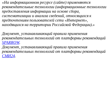
Реклама
Редакция
Авторизация
2007-2026 ©
Редакция «
ФедералПресс
»
Адрес для корреспонденции и посетителей:
127018
, Россия, г.
Москва
,
ул. Полковая, д. 3, стр. 3
, офис 211
Тел.
+7(499) 112-35-89
E-mail:
news@fedpress.ru
«ФедералПресс» - медиа-холдинг: экспертный канал,
информагентства, журнал. Политика, экономика,
происшествия, общество. Экспертный взгляд на жизнь
регионов РФ
Информационное агентство «ФедералПресс»
(зарегистрировано Федеральной службой по надзору в сфере
связи, информационных технологий и массовых
коммуникаций (Роскомнадзор) 21.07.2023г. за номером ИА №
ФС 77 – 85577)
Учредитель: ООО «ФедералПресс»