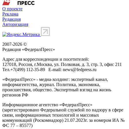
Происшествия
Республика Татарстан
08:38
Екатеринбург обогнал Краснодар и стал вторым городом в
стране по объемам строящегося жилья
corner
Недвижимость
Свердловская область
08:13
Продажа ТРК «Родник» и «Алмаз», изъятых у Михаила
Юревича, снова сорвалась
corner
Экономика
Челябинская область
показать еще [...]
все новости
Актуальные сюжеты