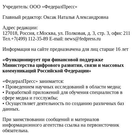
Спецоперация
Минобороны вновь сообщило об ударах по украинской
логистике
Паводки в России
Вода до крыш, черные стены и болото на грядках: как
тюменские дачники переживают паводок
все актуальные сюжеты
© Информационное агентство «ФедералПресс»
О проекте