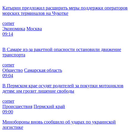
Подписывайтесь на ФедералПресс в
МАХ
,
Дзен.Новости
, а
также следите за самыми интересными новостями в канале
Дзен
. Все самое важное и оперативное — в telegram-канале
«
ФедералПресс
».
Подписывайтесь на наш канал в
Дзене
, чтобы быть в курсе
новостей дня.
Реклама
Новости
09:20
В администрации Трампа признали разногласия с Нетаньяху
corner
Политика
Москва
09:17
Ракетную опасность объявили в регионах ПФО: где звучат
сирены