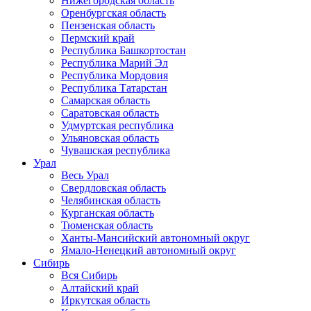
Нижегородская область
Оренбургская область
Пензенская область
Пермский край
Республика Башкортостан
Республика Марий Эл
Республика Мордовия
Республика Татарстан
Самарская область
Саратовская область
Удмуртская республика
Ульяновская область
Чувашская республика
Урал
Весь Урал
Свердловская область
Челябинская область
Курганская область
Тюменская область
Ханты-Мансийский автономный округ
Ямало-Ненецкий автономный округ
Сибирь
Вся Сибирь
Алтайский край
Иркутская область