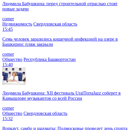
Людмила Бабушкина: перед строительной отраслью стоят
новые задачи
corner
Недвижимость
Свердловская область
15:45
Семь человек заразились кишечной инфекцией на озере в
Башкирии: пляж закрыли
corner
Общество
Республика Башкортостан
15:40
Людмила Бабушкина: XII фестиваль UralTerraJazz соберет в
Камышлове музыкантов со всей России
corner
Общество
Свердловская область
15:32
Воркаут, самбо и шахматы: Подмосковье проведет день спорта