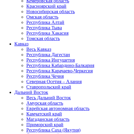
Кемеровская область
Красноярский край
Новосибирская область
Омская область
Республика Алтай
Республика Тыва
Республика Хакасия
Томская область
Кавказ
Весь Кавказ
Республика Дагестан
Республика Ингушетия
Республика Кабардино-Балкария
Республика Карачаево-Черкесия
Республика Чечня
Северная Осетия – Алания
Ставропольский край
Дальний Восток
Весь Дальний Восток
Амурская область
Еврейская автономная область
Камчатский край
Магаданская область
Приморский край
Республика Саха (Якутия)