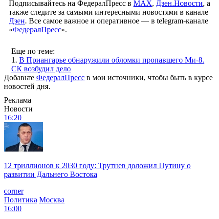
Подписывайтесь на ФедералПресс в
МАХ
,
Дзен.Новости
, а
также следите за самыми интересными новостями в канале
Дзен
. Все самое важное и оперативное — в telegram-канале
«
ФедералПресс
».
Еще по теме:
1.
В Приангарье обнаружили обломки пропавшего Ми-8.
СК возбудил дело
Добавьте
ФедералПресс
в мои источники, чтобы быть в курсе
новостей дня.
Реклама
Новости
16:20
12 триллионов к 2030 году: Трутнев доложил Путину о
развитии Дальнего Востока
corner
Политика
Москва
16:00