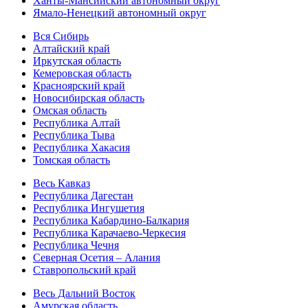
Ханты-Мансийский автономный округ
Ямало-Ненецкий автономный округ
Вся Сибирь
Алтайский край
Иркутская область
Кемеровская область
Красноярский край
Новосибирская область
Омская область
Республика Алтай
Республика Тыва
Республика Хакасия
Томская область
Весь Кавказ
Республика Дагестан
Республика Ингушетия
Республика Кабардино-Балкария
Республика Карачаево-Черкесия
Республика Чечня
Северная Осетия – Алания
Ставропольский край
Весь Дальний Восток
Амурская область