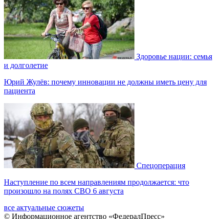
Здоровье нации: семья
и долголетие
Юрий Жулёв: почему инновации не должны иметь цену для
пациента
Спецоперация
Наступление по всем направлениям продолжается: что
произошло на полях СВО 6 августа
все актуальные сюжеты
© Информационное агентство «ФедералПресс»