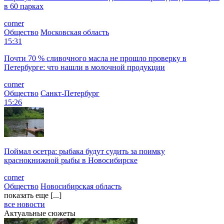
в 60 парках
corner
Общество
Московская область
15:31
Почти 70 % сливочного масла не прошло проверку в
Петербурге: что нашли в молочной продукции
corner
Общество
Санкт-Петербург
15:26
Поймал осетра: рыбака будут судить за поимку
краснокнижной рыбы в Новосибирске
corner
Общество
Новосибирская область
показать еще [...]
все новости
Актуальные сюжеты