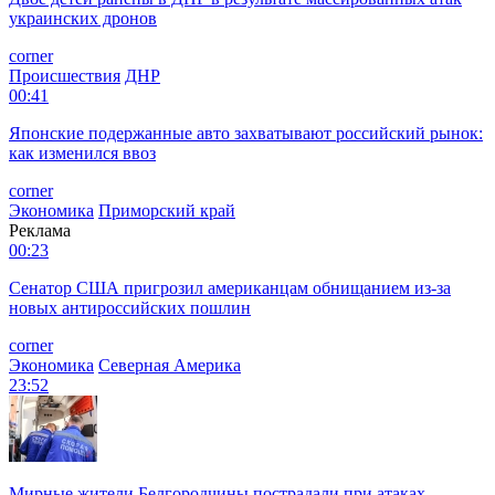
украинских дронов
corner
Происшествия
ДНР
00:41
Японские подержанные авто захватывают российский рынок:
как изменился ввоз
corner
Экономика
Приморский край
Реклама
00:23
Сенатор США пригрозил американцам обнищанием из-за
новых антироссийских пошлин
corner
Экономика
Северная Америка
23:52
Мирные жители Белгородчины пострадали при атаках