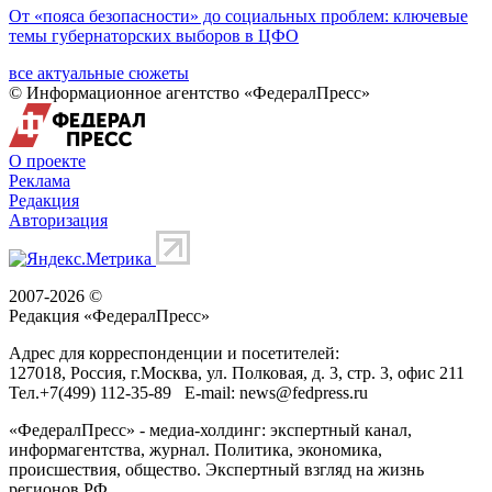
От «пояса безопасности» до социальных проблем: ключевые
темы губернаторских выборов в ЦФО
все актуальные сюжеты
© Информационное агентство «ФедералПресс»
О проекте
Реклама
Редакция
Авторизация
2007-2026 ©
Редакция «
ФедералПресс
»
Адрес для корреспонденции и посетителей:
127018
, Россия, г.
Москва
,
ул. Полковая, д. 3, стр. 3
, офис 211
Тел.
+7(499) 112-35-89
E-mail:
news@fedpress.ru
«ФедералПресс» - медиа-холдинг: экспертный канал,
информагентства, журнал. Политика, экономика,
происшествия, общество. Экспертный взгляд на жизнь
регионов РФ