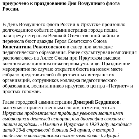
приурочено к празднованию Дня Воздушного флота
России.
В День Воздушного флота России в Иркутске произошло
долгожданное событие: администрация города пошла
навстречу ветеранам Великой Отечественной войны и
перенесла бюст дважды Героя Советского Союза
Константина Рокоссовского
в сквер при колледже
педагогического образования. Ранее скульптурная композиция
располагалась на Аллее Славы при Иркутском высшем
военном авиационном инженерном училище. Праздничное
мероприятие по случаю открытия бюста на новом месте
собрало представителей общественных ветеранских
организаций, сотрудников колледжа педагогического
образования, воспитанников иркутского центра «Патриот» и
простых горожан.
Глава городской администрации
Дмитрий Бердников
,
выступая с приветственным словом, отметил, что
«в
Иркутске продолжается традиция увековечивания имен
выдающихся деятелей истории, чьи биографии связаны с
нашим городом»
.
«Именно в Иркутске в 1920 году находился
штаб 30-й стрелковой дивизии 5-й армии, в которой
отдельным кавалерийским полком командовал будущий