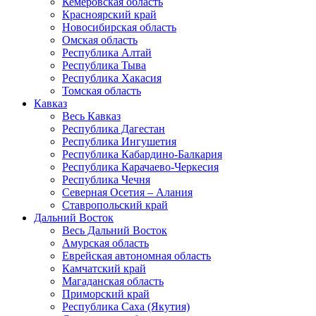
Кемеровская область
Красноярский край
Новосибирская область
Омская область
Республика Алтай
Республика Тыва
Республика Хакасия
Томская область
Кавказ
Весь Кавказ
Республика Дагестан
Республика Ингушетия
Республика Кабардино-Балкария
Республика Карачаево-Черкесия
Республика Чечня
Северная Осетия – Алания
Ставропольский край
Дальний Восток
Весь Дальний Восток
Амурская область
Еврейская автономная область
Камчатский край
Магаданская область
Приморский край
Республика Саха (Якутия)