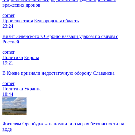
вражеских дронов
corner
Происшествия
Белгородская область
23:24
Визит Зеленского в Сербию назвали ударом по связям с
Россией
corner
Политика
Европа
19:21
В Киеве признали недостаточную оборону Славянска
corner
Политика
Украина
18:44
Жителям Оренбуржья напомнили о мерах безопасности на
воде