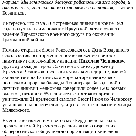
маршал. Мы занимаемся благоустройством нашего города, и
очень важно, что при этом сохраняем его историю»
, – заявил
Бердников.
Интересно, что сама 30-я стрелковая дивизия в конце 1920
года получила наименование Иркутской, хотя и отошла в
ведение Харьковского военного округа по окончании
Гражданской войны.
Помимо открытия бюста Рокоссовского, в День Воздушного
флота состоялось торжественное возложение цветов к
памятнику генерал-майору авиации
Николаю Челнокову
,
другому дважды Герою Советского Союза, уроженцу
Иркутска. Челноков прославился как командир штурмовой
авиадивизии на Балтийском море, которая занималась
попытками прорыва блокады Ленинграда. За годы войны
летчики дивизии Челнокова совершили более 1200 боевых
вылетов, потопили 55 неприятельских транспортов и
уничтожили 21 вражеский самолет. Бюст Николаю Челнокову
установлен на пересечении улицы в честь его имени и улицы
Маяковского.
Вместе с возложением цветов мэр Бердников наградил
представителей Иркутского регионального отделения
общероссийской общественной организации ветеранов