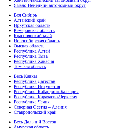
Ханты-Мансийский автономный округ
Ямало-Ненецкий автономный округ
Вся Сибирь
Алтайский край
Иркутская область
Кемеровская область
Красноярский край
Новосибирская область
Омская область
Республика Алтай
Республика Тыва
Республика Хакасия
Томская область
Весь Кавказ
Республика Дагестан
Республика Ингушетия
Республика Кабардино-Балкария
Республика Карачаево-Черкесия
Республика Чечня
Северная Осетия – Алания
Ставропольский край
Весь Дальний Восток
Амурская область