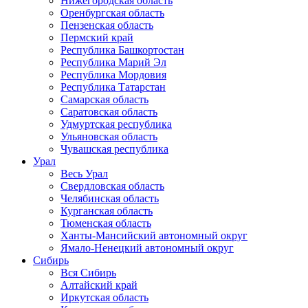
Нижегородская область
Оренбургская область
Пензенская область
Пермский край
Республика Башкортостан
Республика Марий Эл
Республика Мордовия
Республика Татарстан
Самарская область
Саратовская область
Удмуртская республика
Ульяновская область
Чувашская республика
Урал
Весь Урал
Свердловская область
Челябинская область
Курганская область
Тюменская область
Ханты-Мансийский автономный округ
Ямало-Ненецкий автономный округ
Сибирь
Вся Сибирь
Алтайский край
Иркутская область