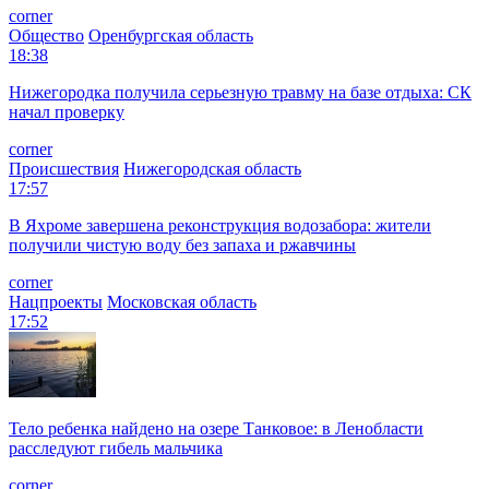
corner
Общество
Оренбургская область
18:38
Нижегородка получила серьезную травму на базе отдыха: СК
начал проверку
corner
Происшествия
Нижегородская область
17:57
В Яхроме завершена реконструкция водозабора: жители
получили чистую воду без запаха и ржавчины
corner
Нацпроекты
Московская область
17:52
Тело ребенка найдено на озере Танковое: в Ленобласти
расследуют гибель мальчика
corner