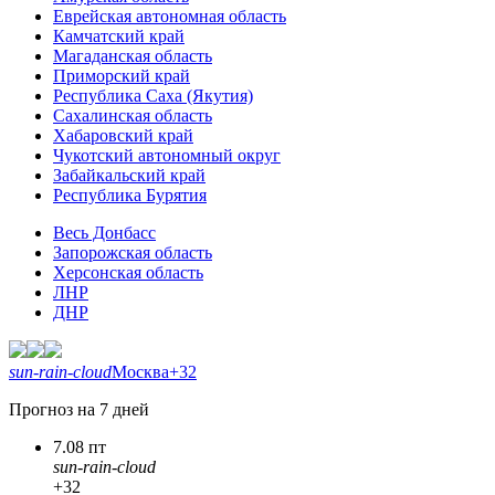
Еврейская автономная область
Камчатский край
Магаданская область
Приморский край
Республика Саха (Якутия)
Сахалинская область
Хабаровский край
Чукотский автономный округ
Забайкальский край
Республика Бурятия
Весь Донбасс
Запорожская область
Херсонская область
ЛНР
ДНР
sun-rain-cloud
Москва
+32
Прогноз на 7 дней
7.08 пт
sun-rain-cloud
+32