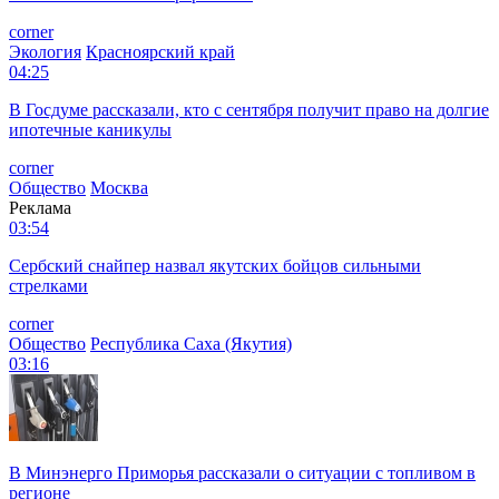
corner
Экология
Красноярский край
04:25
В Госдуме рассказали, кто с сентября получит право на долгие
ипотечные каникулы
corner
Общество
Москва
Реклама
03:54
Сербский снайпер назвал якутских бойцов сильными
стрелками
corner
Общество
Республика Саха (Якутия)
03:16
В Минэнерго Приморья рассказали о ситуации с топливом в
регионе