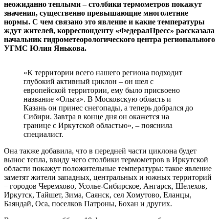
неожиданно теплыми – столбики термометров покажут
значения, существенно превышающие многолетние
нормы. С чем связано это явление и какие температуры
ждут жителей, корреспонденту «ФедералПресс» рассказала
начальник гидрометеорологического центра регионального
УГМС Юлия Янькова.
«К территории всего нашего региона подходит
глубокий активный циклон – он шел с
европейской территории, ему было присвоено
название «Ольга». В Московскую область и
Казань он принес снегопады, а теперь добрался до
Сибири. Завтра в конце дня он окажется на
границе с Иркутской областью», – пояснила
специалист.
Она также добавила, что в передней части циклона будет
вынос тепла, ввиду чего столбики термометров в Иркутской
области покажут положительные температуры: такое явление
заметят жители западных, центральных и южных территорий
– городов Черемхово, Усолье-Сибирское, Ангарск, Шелехов,
Иркутск, Тайшет, Зима, Саянск, сел Хомутово, Еланцы,
Баяндай, Оса, поселков Патроны, Бохан и других.