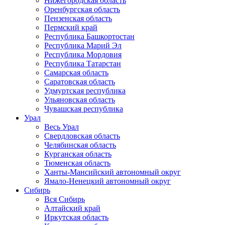
Нижегородская область
Оренбургская область
Пензенская область
Пермский край
Республика Башкортостан
Республика Марий Эл
Республика Мордовия
Республика Татарстан
Самарская область
Саратовская область
Удмуртская республика
Ульяновская область
Чувашская республика
Урал
Весь Урал
Свердловская область
Челябинская область
Курганская область
Тюменская область
Ханты-Мансийский автономный округ
Ямало-Ненецкий автономный округ
Сибирь
Вся Сибирь
Алтайский край
Иркутская область