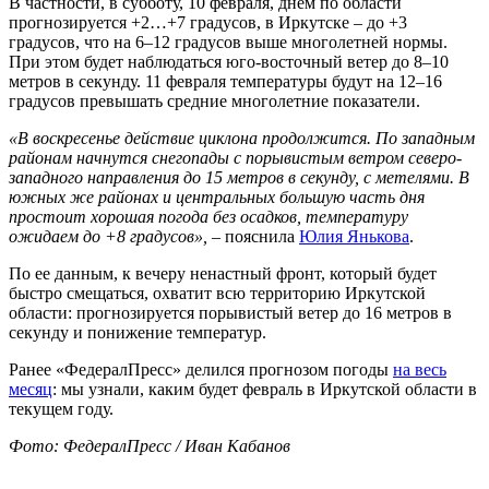
В частности, в субботу, 10 февраля, днем по области
прогнозируется +2…+7 градусов, в Иркутске – до +3
градусов, что на 6–12 градусов выше многолетней нормы.
При этом будет наблюдаться юго-восточный ветер до 8–10
метров в секунду. 11 февраля температуры будут на 12–16
градусов превышать средние многолетние показатели.
«В воскресенье действие циклона продолжится. По западным
районам начнутся снегопады с порывистым ветром северо-
западного направления до 15 метров в секунду, с метелями. В
южных же районах и центральных большую часть дня
простоит хорошая погода без осадков, температуру
ожидаем до +8 градусов»,
– пояснила
Юлия Янькова
.
По ее данным, к вечеру ненастный фронт, который будет
быстро смещаться, охватит всю территорию Иркутской
области: прогнозируется порывистый ветер до 16 метров в
секунду и понижение температур.
Ранее «ФедералПресс» делился прогнозом погоды
на весь
месяц
: мы узнали, каким будет февраль в Иркутской области в
текущем году.
Фото: ФедералПресс / Иван Кабанов