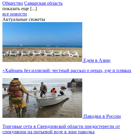
Общество
Самарская область
показать еще [...]
все новости
Актуальные сюжеты
Едем в Азию
«Хайнань без иллюзий: честный рассказ о ценах, еде и пляжах
Паводки в России
Торговые сети в Свердловской области предостерегли от
спекуляции на питьевой воде в зоне паводка