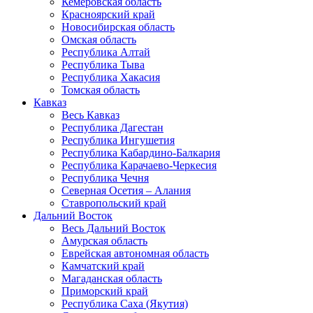
Кемеровская область
Красноярский край
Новосибирская область
Омская область
Республика Алтай
Республика Тыва
Республика Хакасия
Томская область
Кавказ
Весь Кавказ
Республика Дагестан
Республика Ингушетия
Республика Кабардино-Балкария
Республика Карачаево-Черкесия
Республика Чечня
Северная Осетия – Алания
Ставропольский край
Дальний Восток
Весь Дальний Восток
Амурская область
Еврейская автономная область
Камчатский край
Магаданская область
Приморский край
Республика Саха (Якутия)