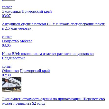
corner
Экономика
Приморский край
03:07
Алаудинов оценил потери ВСУ с начала спецоперации почти
в 2,5 млн человек
corner
Общество
Москва
03:05
Из-за ВЭФ школьникам изменят расписание уроков во
Владивостоке
corner
Общество
Приморский край
02:30
Экономист: стоимость сделки по приватизации Шереметьево
может превысить $2 млрд