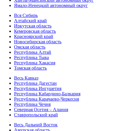
Ханты-Мансийский автономный округ
Ямало-Ненецкий автономный округ
Вся Сибирь
Алтайский край
Иркутская область
Кемеровская область
Красноярский край
Новосибирская область
Омская область
Республика Алтай
Республика Тыва
Республика Хакасия
Томская область
Весь Кавказ
Республика Дагестан
Республика Ингушетия
Республика Кабардино-Балкария
Республика Карачаево-Черкесия
Республика Чечня
Северная Осетия – Алания
Ставропольский край
Весь Дальний Восток
Амурская область