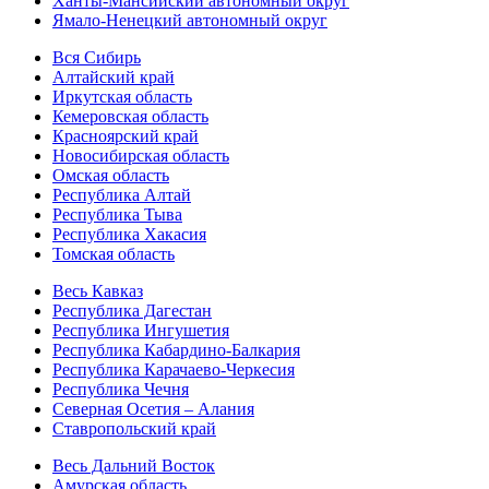
Ханты-Мансийский автономный округ
Ямало-Ненецкий автономный округ
Вся Сибирь
Алтайский край
Иркутская область
Кемеровская область
Красноярский край
Новосибирская область
Омская область
Республика Алтай
Республика Тыва
Республика Хакасия
Томская область
Весь Кавказ
Республика Дагестан
Республика Ингушетия
Республика Кабардино-Балкария
Республика Карачаево-Черкесия
Республика Чечня
Северная Осетия – Алания
Ставропольский край
Весь Дальний Восток
Амурская область