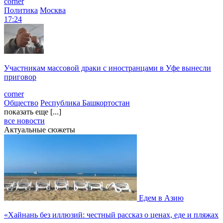
corner
Политика
Москва
17:24
Участникам массовой драки с иностранцами в Уфе вынесли
приговор
corner
Общество
Республика Башкортостан
показать еще [...]
все новости
Актуальные сюжеты
Едем в Азию
«Хайнань без иллюзий: честный рассказ о ценах, еде и пляжах