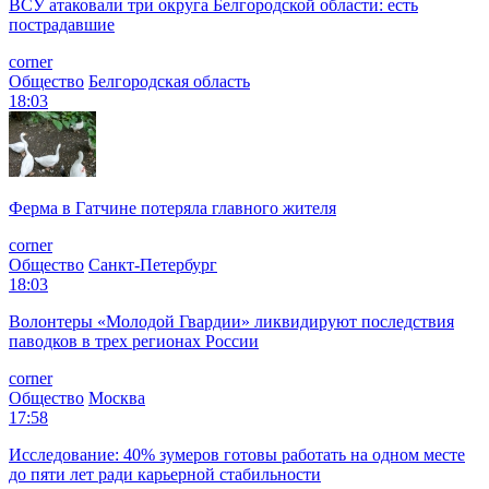
ВСУ атаковали три округа Белгородской области: есть
пострадавшие
corner
Общество
Белгородская область
18:03
Ферма в Гатчине потеряла главного жителя
corner
Общество
Санкт-Петербург
18:03
Волонтеры «Молодой Гвардии» ликвидируют последствия
паводков в трех регионах России
corner
Общество
Москва
17:58
Исследование: 40% зумеров готовы работать на одном месте
до пяти лет ради карьерной стабильности