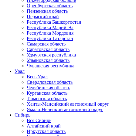
Нижегородская область
Оренбургская область
Пензенская область
Пермский край
Республика Башкортостан
Республика Марий Эл
Республика Мордовия
Республика Татарстан
Самарская область
Саратовская область
Удмуртская республика
Ульяновская область
Чувашская республика
Урал
Весь Урал
Свердловская область
Челябинская область
Курганская область
Тюменская область
Ханты-Мансийский автономный округ
Ямало-Ненецкий автономный округ
Сибирь
Вся Сибирь
Алтайский край
Иркутская область