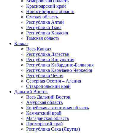
Кемеровская область
Красноярский край
Новосибирская область
Омская область
Республика Алтай
Республика Тыва
Республика Хакасия
Томская область
Кавказ
Весь Кавказ
Республика Дагестан
Республика Ингушетия
Республика Кабардино-Балкария
Республика Карачаево-Черкесия
Республика Чечня
Северная Осетия – Алания
Ставропольский край
Дальний Восток
Весь Дальний Восток
Амурская область
Еврейская автономная область
Камчатский край
Магаданская область
Приморский край
Республика Саха (Якутия)