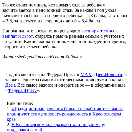
Также стоит помнить, что время ухода за ребенком
засчитывается в пенсионный стаж. За каждый год ухода
начисляются баллы: за первого ребенка – 1,8 балла, за второго
– 3,6, за третьего и следующих детей – 5,4 балла.
Напомним, что государство регулярно
расширяет список
выплат и льгот
, стараясь помочь разным семьям с учетом их
ситуации. Какие выплаты положены при рождении первого,
второго и третьего ребенка.
Фото: ФедералПресс / Ксения Кобалия
Подписывайтесь на ФедералПресс в
МАХ
,
Дзен.Новости
, а
также следите за самыми интересными новостями в канале
Дзен
. Все самое важное и оперативное — в telegram-канале
«
ФедералПресс
».
Еще по теме:
1.
«Традиционные решения больше не работают»: власти
планируют стимулировать рождаемость в Красноярском
крае
2.
В Красноярском крае разработали новую меру
поддержки семей