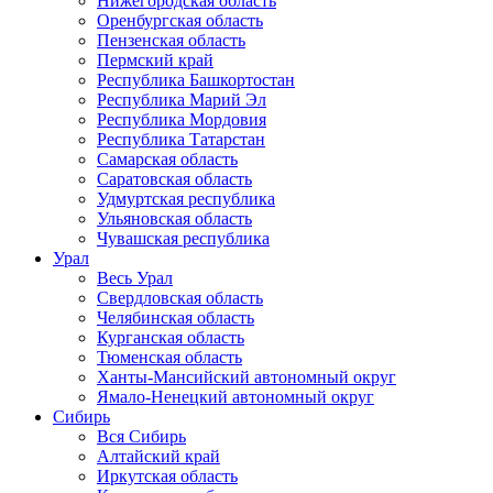
Нижегородская область
Оренбургская область
Пензенская область
Пермский край
Республика Башкортостан
Республика Марий Эл
Республика Мордовия
Республика Татарстан
Самарская область
Саратовская область
Удмуртская республика
Ульяновская область
Чувашская республика
Урал
Весь Урал
Свердловская область
Челябинская область
Курганская область
Тюменская область
Ханты-Мансийский автономный округ
Ямало-Ненецкий автономный округ
Сибирь
Вся Сибирь
Алтайский край
Иркутская область