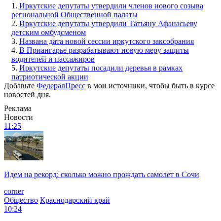
1.
Иркутские депутаты утвердили членов нового созыва
региональной Общественной палаты
2.
Иркутские депутаты утвердили Татьяну Афанасьеву
детским омбудсменом
3.
Названа дата новой сессии иркутского заксобрания
4.
В Приангарье разрабатывают новую меру защиты
водителей и пассажиров
5.
Иркутские депутаты посадили деревья в рамках
патриотической акции
Добавьте
ФедералПресс
в мои источники, чтобы быть в курсе
новостей дня.
Реклама
Новости
11:25
Идем на рекорд: сколько можно прождать самолет в Сочи
corner
Общество
Краснодарский край
10:24