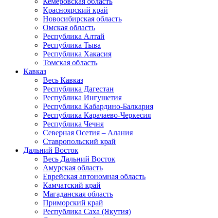
Кемеровская область
Красноярский край
Новосибирская область
Омская область
Республика Алтай
Республика Тыва
Республика Хакасия
Томская область
Кавказ
Весь Кавказ
Республика Дагестан
Республика Ингушетия
Республика Кабардино-Балкария
Республика Карачаево-Черкесия
Республика Чечня
Северная Осетия – Алания
Ставропольский край
Дальний Восток
Весь Дальний Восток
Амурская область
Еврейская автономная область
Камчатский край
Магаданская область
Приморский край
Республика Саха (Якутия)