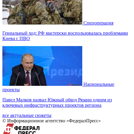
Спецоперация
Гениальный ход: РФ мастерски воспользовалась проблемами
Киева с ПВО
Национальные
проекты
Павел Малков назвал Южный обход Рязани одним из
ключевых инфраструктурных проектов региона
все актуальные сюжеты
© Информационное агентство «ФедералПресс»