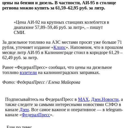
цены на бензин и дизель. В частности, АИ-95 в столице
региона можно купить за 61,59–62,95 руб. за литр.
«Цена АИ-92 на крупных станциях колеблется в
диапазоне 57,89–59,46 руб. за литр», – пишут
СМИ.
За дизельное топливо на АЗС местами просят уже больше 71
рубля, уточняет издание «
Клопс
». Напомним, что в прошлом
месяце литр АИ-95 в Калининграде стоил в коридоре 61,29 –
62,49 руб. за литр.
Ранее «ФедералПресс» сообщал, что цены на дизельное
топливо
взлетели
на калининградских заправках.
Фото: ФедералПресс / Елена Майорова
Подписывайтесь на ФедералПресс в
МАХ
,
Дзен.Новости
, а
также следите за самыми интересными новостями СЗФО в
канале
Дзен
. Все самое важное и оперативное — в telegram-
канале «
ФедералПресс
».
Еще по теме: