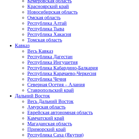
Кемеровская область
Красноярский край
Новосибирская область
Омская область
Республика Алтай
Республика Тыва
Республика Хакасия
Томская область
Кавказ
Весь Кавказ
Республика Дагестан
Республика Ингушетия
Республика Кабардино-Балкария
Республика Карачаево-Черкесия
Республика Чечня
Северная Осетия – Алания
Ставропольский край
Дальний Восток
Весь Дальний Восток
Амурская область
Еврейская автономная область
Камчатский край
Магаданская область
Приморский край
Республика Саха (Якутия)