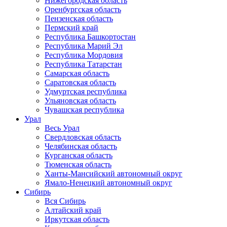
Нижегородская область
Оренбургская область
Пензенская область
Пермский край
Республика Башкортостан
Республика Марий Эл
Республика Мордовия
Республика Татарстан
Самарская область
Саратовская область
Удмуртская республика
Ульяновская область
Чувашская республика
Урал
Весь Урал
Свердловская область
Челябинская область
Курганская область
Тюменская область
Ханты-Мансийский автономный округ
Ямало-Ненецкий автономный округ
Сибирь
Вся Сибирь
Алтайский край
Иркутская область