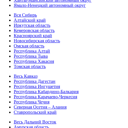
Ханты-Мансийский автономный округ
Ямало-Ненецкий автономный округ
Вся Сибирь
Алтайский край
Иркутская область
Кемеровская область
Красноярский край
Новосибирская область
Омская область
Республика Алтай
Республика Тыва
Республика Хакасия
Томская область
Весь Кавказ
Республика Дагестан
Республика Ингушетия
Республика Кабардино-Балкария
Республика Карачаево-Черкесия
Республика Чечня
Северная Осетия – Алания
Ставропольский край
Весь Дальний Восток
Амурская область