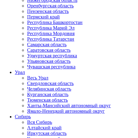
Нижегородская область
Оренбургская область
Пензенская область
Пермский край
Республика Башкортостан
Республика Марий Эл
Республика Мордовия
Республика Татарстан
Самарская область
Саратовская область
Удмуртская республика
Ульяновская область
Чувашская республика
Урал
Весь Урал
Свердловская область
Челябинская область
Курганская область
Тюменская область
Ханты-Мансийский автономный округ
Ямало-Ненецкий автономный округ
Сибирь
Вся Сибирь
Алтайский край
Иркутская область