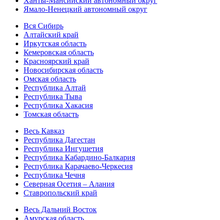
Ханты-Мансийский автономный округ
Ямало-Ненецкий автономный округ
Вся Сибирь
Алтайский край
Иркутская область
Кемеровская область
Красноярский край
Новосибирская область
Омская область
Республика Алтай
Республика Тыва
Республика Хакасия
Томская область
Весь Кавказ
Республика Дагестан
Республика Ингушетия
Республика Кабардино-Балкария
Республика Карачаево-Черкесия
Республика Чечня
Северная Осетия – Алания
Ставропольский край
Весь Дальний Восток
Амурская область