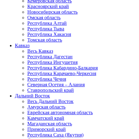
Кемеровская область
Красноярский край
Новосибирская область
Омская область
Республика Алтай
Республика Тыва
Республика Хакасия
Томская область
Кавказ
Весь Кавказ
Республика Дагестан
Республика Ингушетия
Республика Кабардино-Балкария
Республика Карачаево-Черкесия
Республика Чечня
Северная Осетия – Алания
Ставропольский край
Дальний Восток
Весь Дальний Восток
Амурская область
Еврейская автономная область
Камчатский край
Магаданская область
Приморский край
Республика Саха (Якутия)