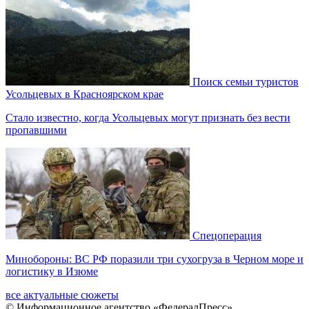
Поиск семьи туристов
Усольцевых в Красноярском крае
Стало известно, когда Усольцевых могут признать без вести
пропавшими
Спецоперация
Минобороны: ВС РФ поразили три сухогруза в Черном море и
логистику в Изюме
все актуальные сюжеты
© Информационное агентство «ФедералПресс»