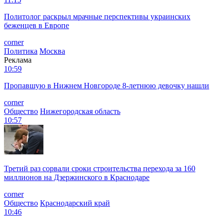
Политолог раскрыл мрачные перспективы украинских
беженцев в Европе
corner
Политика
Москва
Реклама
10:59
Пропавшую в Нижнем Новгороде 8-летнюю девочку нашли
corner
Общество
Нижегородская область
10:57
Третий раз сорвали сроки строительства перехода за 160
миллионов на Дзержинского в Краснодаре
corner
Общество
Краснодарский край
10:46