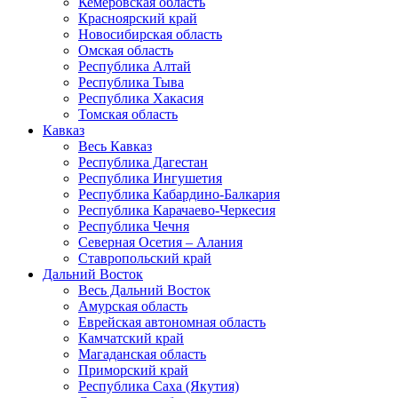
Кемеровская область
Красноярский край
Новосибирская область
Омская область
Республика Алтай
Республика Тыва
Республика Хакасия
Томская область
Кавказ
Весь Кавказ
Республика Дагестан
Республика Ингушетия
Республика Кабардино-Балкария
Республика Карачаево-Черкесия
Республика Чечня
Северная Осетия – Алания
Ставропольский край
Дальний Восток
Весь Дальний Восток
Амурская область
Еврейская автономная область
Камчатский край
Магаданская область
Приморский край
Республика Саха (Якутия)