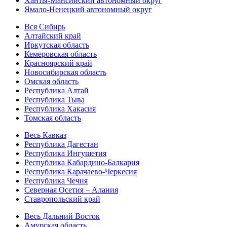
Ханты-Мансийский автономный округ
Ямало-Ненецкий автономный округ
Вся Сибирь
Алтайский край
Иркутская область
Кемеровская область
Красноярский край
Новосибирская область
Омская область
Республика Алтай
Республика Тыва
Республика Хакасия
Томская область
Весь Кавказ
Республика Дагестан
Республика Ингушетия
Республика Кабардино-Балкария
Республика Карачаево-Черкесия
Республика Чечня
Северная Осетия – Алания
Ставропольский край
Весь Дальний Восток
Амурская область