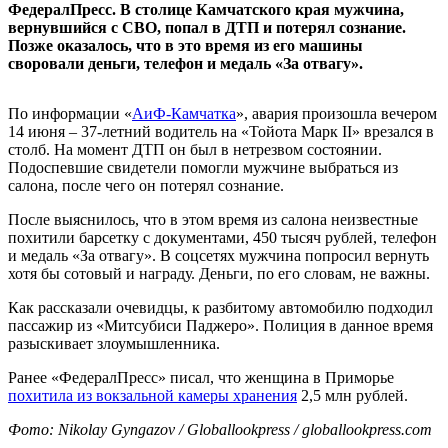
ФедералПресс. В столице Камчатского края мужчина,
вернувшийся с СВО, попал в ДТП и потерял сознание.
Позже оказалось, что в это время из его машины
своровали деньги, телефон и медаль «За отвагу».
По информации «
АиФ-Камчатка
», авария произошла вечером
14 июня – 37-летний водитель на «Тойота Марк II» врезался в
столб. На момент ДТП он был в нетрезвом состоянии.
Подоспевшие свидетели помогли мужчине выбраться из
салона, после чего он потерял сознание.
После выяснилось, что в этом время из салона неизвестные
похитили барсетку с документами, 450 тысяч рублей, телефон
и медаль «За отвагу». В соцсетях мужчина попросил вернуть
хотя бы сотовый и награду. Деньги, по его словам, не важны.
Как рассказали очевидцы, к разбитому автомобилю подходил
пассажир из «Митсубиси Паджеро». Полиция в данное время
разыскивает злоумышленника.
Ранее «ФедералПресс» писал, что женщина в Приморье
похитила из вокзальной камеры хранения
2,5 млн рублей.
Фото: Nikolay Gyngazov / Globallookpress / globallookpress.com