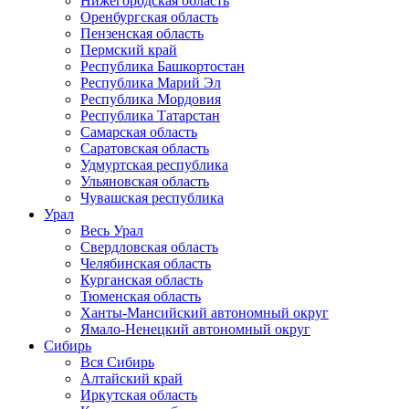
Нижегородская область
Оренбургская область
Пензенская область
Пермский край
Республика Башкортостан
Республика Марий Эл
Республика Мордовия
Республика Татарстан
Самарская область
Саратовская область
Удмуртская республика
Ульяновская область
Чувашская республика
Урал
Весь Урал
Свердловская область
Челябинская область
Курганская область
Тюменская область
Ханты-Мансийский автономный округ
Ямало-Ненецкий автономный округ
Сибирь
Вся Сибирь
Алтайский край
Иркутская область