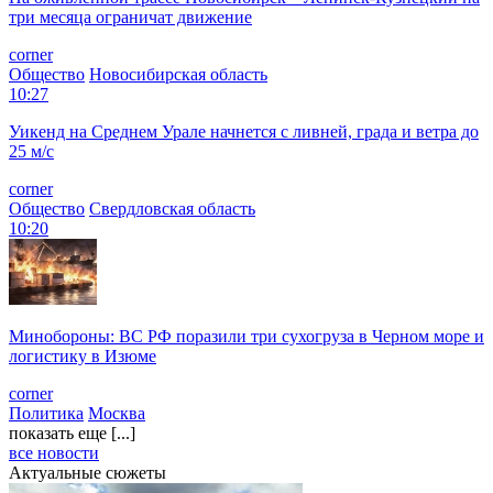
три месяца ограничат движение
corner
Общество
Новосибирская область
10:27
Уикенд на Среднем Урале начнется с ливней, града и ветра до
25 м/с
corner
Общество
Свердловская область
10:20
Минобороны: ВС РФ поразили три сухогруза в Черном море и
логистику в Изюме
corner
Политика
Москва
показать еще [...]
все новости
Актуальные сюжеты