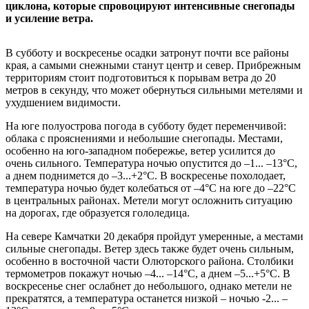
циклона, которые спровоцируют интенсивные снегопады
и усиление ветра.
В субботу и воскресенье осадки затронут почти все районы
края, а самыми снежными станут центр и север. Прибрежным
территориям стоит подготовиться к порывам ветра до 20
метров в секунду, что может обернуться сильными метелями и
ухудшением видимости.
На юге полуострова погода в субботу будет переменчивой:
облака с прояснениями и небольшие снегопады. Местами,
особенно на юго-западном побережье, ветер усилится до
очень сильного. Температура ночью опустится до –1... –13°C,
а днем поднимется до –3...+2°C. В воскресенье похолодает,
температура ночью будет колебаться от –4°C на юге до –22°C
в центральных районах. Метели могут осложнить ситуацию
на дорогах, где образуется гололедица.
На севере Камчатки 20 декабря пройдут умеренные, а местами
сильные снегопады. Ветер здесь также будет очень сильным,
особенно в восточной части Олюторского района. Столбики
термометров покажут ночью –4... –14°C, а днем –5...+5°C. В
воскресенье снег ослабнет до небольшого, однако метели не
прекратятся, а температура останется низкой – ночью -2... –