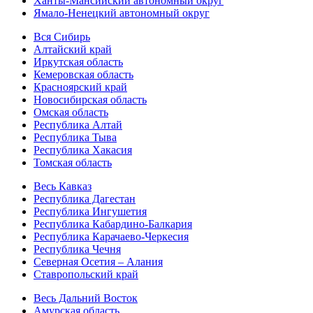
Ханты-Мансийский автономный округ
Ямало-Ненецкий автономный округ
Вся Сибирь
Алтайский край
Иркутская область
Кемеровская область
Красноярский край
Новосибирская область
Омская область
Республика Алтай
Республика Тыва
Республика Хакасия
Томская область
Весь Кавказ
Республика Дагестан
Республика Ингушетия
Республика Кабардино-Балкария
Республика Карачаево-Черкесия
Республика Чечня
Северная Осетия – Алания
Ставропольский край
Весь Дальний Восток
Амурская область