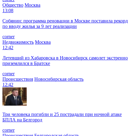
Общество
Москва
13:08
Собянин: программа реновации в Москве поставила рекорд
по вводу жилья за 9 лет реализации
corner
Недвижимость
Москва
12:42
Летевший из Хабаровска в Новосибирск самолет экстренно
приземлился в Братске
corner
Происшествия
Новосибирская область
12:42
Три человека погибли и 25 пострадали при ночной атаке
БПЛА на Белгород
corner
Происшествия
Белгородская область