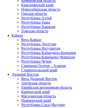
Кемеровская область
Красноярский край
Новосибирская область
Омская область
Республика Алтай
Республика Тыва
Республика Хакасия
Томская область
Кавказ
Весь Кавказ
Республика Дагестан
Республика Ингушетия
Республика Кабардино-Балкария
Республика Карачаево-Черкесия
Республика Чечня
Северная Осетия – Алания
Ставропольский край
Дальний Восток
Весь Дальний Восток
Амурская область
Еврейская автономная область
Камчатский край
Магаданская область
Приморский край
Республика Саха (Якутия)