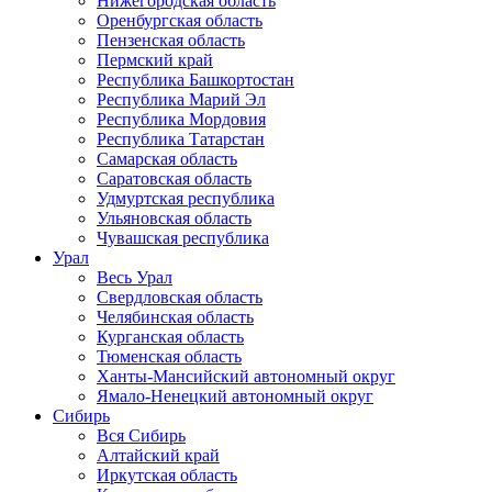
Нижегородская область
Оренбургская область
Пензенская область
Пермский край
Республика Башкортостан
Республика Марий Эл
Республика Мордовия
Республика Татарстан
Самарская область
Саратовская область
Удмуртская республика
Ульяновская область
Чувашская республика
Урал
Весь Урал
Свердловская область
Челябинская область
Курганская область
Тюменская область
Ханты-Мансийский автономный округ
Ямало-Ненецкий автономный округ
Сибирь
Вся Сибирь
Алтайский край
Иркутская область