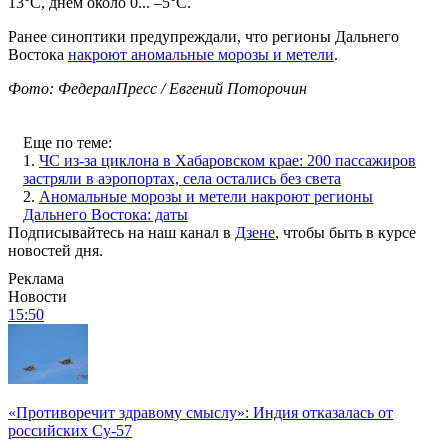
13°C, днем около 0... –5°C.
Ранее синоптики предупреждали, что регионы Дальнего
Востока
накроют аномальные морозы и метели
.
Фото: ФедералПресс / Евгений Поторочин
Еще по теме:
1.
ЧС из-за циклона в Хабаровском крае: 200 пассажиров
застряли в аэропортах, села остались без света
2.
Аномальные морозы и метели накроют регионы
Дальнего Востока: даты
Подписывайтесь на наш канал в
Дзене
, чтобы быть в курсе
новостей дня.
Реклама
Новости
15:50
«Противоречит здравому смыслу»: Индия отказалась от
российских Су-57