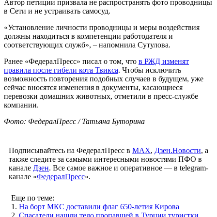
Автор петиции призвала не распространять фото проводницы
в Сети и не устраивать самосуд.
«Установление личности проводницы и меры воздействия
должны находиться в компетенции работодателя и
соответствующих служб», – напомнила Сутулова.
Ранее «ФедералПресс» писал о том, что
в РЖД изменят
правила после гибели кота Твикса
. Чтобы исключить
возможность повторения подобных случаев в будущем, уже
сейчас вносятся изменения в документы, касающиеся
перевозки домашних животных, отметили в пресс-службе
компании.
Фото: ФедералПресс / Татьяна Буторина
Подписывайтесь на ФедералПресс в
МАХ
,
Дзен.Новости
, а
также следите за самыми интересными новостями ПФО в
канале
Дзен
. Все самое важное и оперативное — в telegram-
канале «
ФедералПресс
».
Еще по теме:
1.
На борт МКС доставили флаг 650-летия Кирова
2.
Спасатели нашли тело пропавшей в Турции туристки