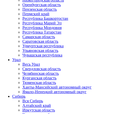
Нижегородская область
Оренбургская область
Пензенская область
Пермский край
Республика Башкортостан
Республика Марий Эл
Республика Мордовия
Республика Татарстан
Самарская область
Саратовская область
Удмуртская республика
Ульяновская область
Чувашская республика
Урал
Весь Урал
Свердловская область
Челябинская область
Курганская область
Тюменская область
Ханты-Мансийский автономный округ
Ямало-Ненецкий автономный округ
Сибирь
Вся Сибирь
Алтайский край
Иркутская область