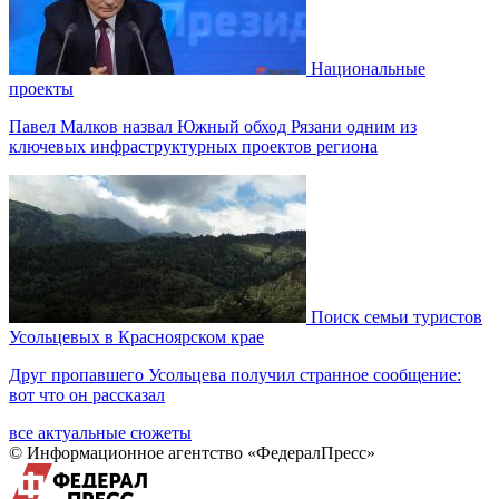
Национальные
проекты
Павел Малков назвал Южный обход Рязани одним из
ключевых инфраструктурных проектов региона
Поиск семьи туристов
Усольцевых в Красноярском крае
Друг пропавшего Усольцева получил странное сообщение:
вот что он рассказал
все актуальные сюжеты
© Информационное агентство «ФедералПресс»