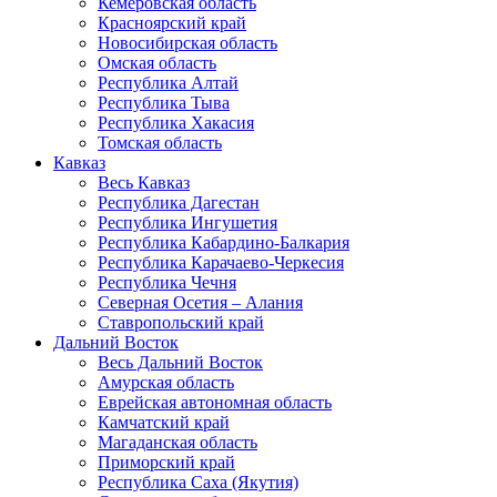
Кемеровская область
Красноярский край
Новосибирская область
Омская область
Республика Алтай
Республика Тыва
Республика Хакасия
Томская область
Кавказ
Весь Кавказ
Республика Дагестан
Республика Ингушетия
Республика Кабардино-Балкария
Республика Карачаево-Черкесия
Республика Чечня
Северная Осетия – Алания
Ставропольский край
Дальний Восток
Весь Дальний Восток
Амурская область
Еврейская автономная область
Камчатский край
Магаданская область
Приморский край
Республика Саха (Якутия)