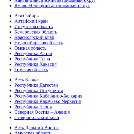
Ханты-Мансийский автономный округ
Ямало-Ненецкий автономный округ
Вся Сибирь
Алтайский край
Иркутская область
Кемеровская область
Красноярский край
Новосибирская область
Омская область
Республика Алтай
Республика Тыва
Республика Хакасия
Томская область
Весь Кавказ
Республика Дагестан
Республика Ингушетия
Республика Кабардино-Балкария
Республика Карачаево-Черкесия
Республика Чечня
Северная Осетия – Алания
Ставропольский край
Весь Дальний Восток
Амурская область