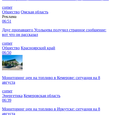
corner
Общество
Омская область
Реклама
06:51
Друг пропавшего Усольцева получил странное сообщение:
вот что он рассказал
corner
Общество
Красноярский край
06:50
Мониторинг цен на топливо в Кемерове: ситуация на 8
августа
corner
Энергетика
Кемеровская область
06:39
Мониторинг цен на топливо в Иркутске: ситуация на 8
августа