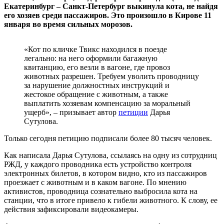
Екатеринбург – Санкт-Петербург выкинула кота, не найдя
его хозяев среди пассажиров. Это произошло в Кирове 11
января во время сильных морозов.
«Кот по кличке Твикс находился в поезде
легально: на него оформили багажную
квитанцию, его везли в вагоне, где провоз
животных разрешен. Требуем уволить проводницу
за нарушение должностных инструкций и
жестокое обращение с животным, а также
выплатить хозяевам компенсацию за моральный
ущерб», – призывает автор
петиции
Дарья
Сутулова.
Только сегодня петицию подписали более 80 тысяч человек.
Как написала Дарья Сутулова, ссылаясь на одну из сотрудниц
РЖД, у каждого проводника есть устройство контроля
электронных билетов, в котором видно, кто из пассажиров
проезжает с животным и в каком вагоне. По мнению
активистов, проводница сознательно выбросила кота на
станции, что в итоге привело к гибели животного. К слову, ее
действия зафиксировали видеокамеры.