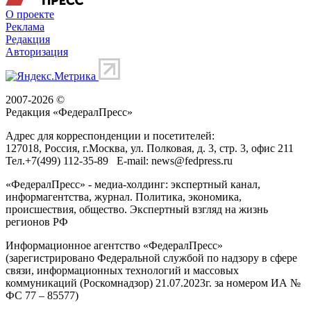
О проекте
Реклама
Редакция
Авторизация
2007-2026 ©
Редакция «
ФедералПресс
»
Адрес для корреспонденции и посетителей:
127018
, Россия, г.
Москва
,
ул. Полковая, д. 3, стр. 3
, офис 211
Тел.
+7(499) 112-35-89
E-mail:
news@fedpress.ru
«ФедералПресс» - медиа-холдинг: экспертный канал,
информагентства, журнал. Политика, экономика,
происшествия, общество. Экспертный взгляд на жизнь
регионов РФ
Информационное агентство «ФедералПресс»
(зарегистрировано Федеральной службой по надзору в сфере
связи, информационных технологий и массовых
коммуникаций (Роскомнадзор) 21.07.2023г. за номером ИА №
ФС 77 – 85577)