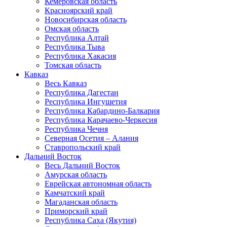
Кемеровская область
Красноярский край
Новосибирская область
Омская область
Республика Алтай
Республика Тыва
Республика Хакасия
Томская область
Кавказ
Весь Кавказ
Республика Дагестан
Республика Ингушетия
Республика Кабардино-Балкария
Республика Карачаево-Черкесия
Республика Чечня
Северная Осетия – Алания
Ставропольский край
Дальний Восток
Весь Дальний Восток
Амурская область
Еврейская автономная область
Камчатский край
Магаданская область
Приморский край
Республика Саха (Якутия)