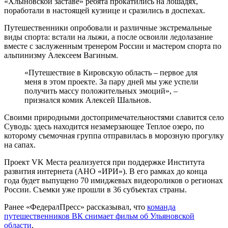
«Хлыновской заставе» ребята прокатились на лошадях,
поработали в настоящей кузнице и сразились в доспехах.
Путешественники опробовали и различные экстремальные
виды спорта: встали на лыжи, а после освоили ледолазание
вместе с заслуженным тренером России и мастером спорта по
альпинизму Алексеем Вагиным.
«Путешествие в Кировскую область – первое для
меня в этом проекте. За пару дней мы уже успели
получить массу положительных эмоций», –
признался комик Алексей Шальнов.
Своими природными достопримечательностями славится село
Суводь: здесь находится незамерзающее Теплое озеро, по
которому съемочная группа отправилась в морозную прогулку
на сапах.
Проект VK Места реализуется при поддержке Института
развития интернета (АНО «ИРИ»). В его рамках до конца
года будет выпущено 70 имиджевых видеороликов о регионах
России. Съемки уже прошли в 36 субъектах страны.
Ранее «ФедералПресс» рассказывал, что
команда
путешественников ВК снимает фильм об Ульяновской
области
.