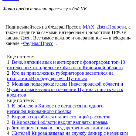
Фото предоставлено пресс-службой VK
Подписывайтесь на ФедералПресс в
МАХ
,
Дзен.Новости
, а
также следите за самыми интересными новостями ПФО в
канале
Дзен
. Все самое важное и оперативное — в telegram-
канале «
ФедералПресс
».
Еще по теме:
1.
Вече, вятский язык и антихрист с фонографом: топ-10
интересных исторических фактов о Кировской области
2.
Кто из приволжских губернаторов засветился на
открытии «Игр будущего» с Путиным
3.
Мощная поддержка: главы Нижегородской области и
Чувашии высказались о решении Путина списать часть
кредитов
Еще по теме:
1.
К юбилею в Кирове не останется ни одного
негазифицированного поселка
2.
Киров в год юбилея станет столицей рассветов
3.
В Кировской области вводят выплаты врачам,
работающим только в государственных клиниках
4.
Жителей Кирова зазывал на службу баннер с немецким