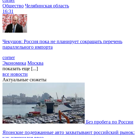
corner
Общество
Челябинская область
16:31
Чекушов: Россия пока не планирует сокращать перечень
параллельного импорта
corner
Экономика
Москва
показать еще [...]
все новости
Актуальные сюжеты
Без пробега по России
Японские подержанные авто захватывают российский рынок:
как изменился ввоз