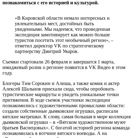
познакомиться с его историей и культурой.
«В Кировской области немало интересных и
увлекательных мест, достойных быть
увиденными. Мы надеемся, что проведенная
экспедиция замотивирует как можно больше
туристов посетить этот необычный регион», –
отметил директор VK по стратегическому
партнерству Дмитрий Уваров.
Съемки стартовали 26 февраля и завершатся 1 марта,
имиджевый ролик о регионе появится в VK Видео в этом
году.
Блогеры Тим Сорокин и Алиша, а также комик и актер
Алексей Шальнов приехали сюда, чтобы опробовать
туристические маршруты и увидеть уникальные точки
притяжения. В ходе съемок участники экспедиции
познакомились с художественными промыслами области:
создали собственные дымковские игрушки, расписали
вятские матрешки. К слову, самая большая в мире коллекция
дымковской игрушки – в «Вятском художественном музее
братьев Васнецовых». С богатой историей региона команда
познакомилась в вотчине вятского воеводы. А на