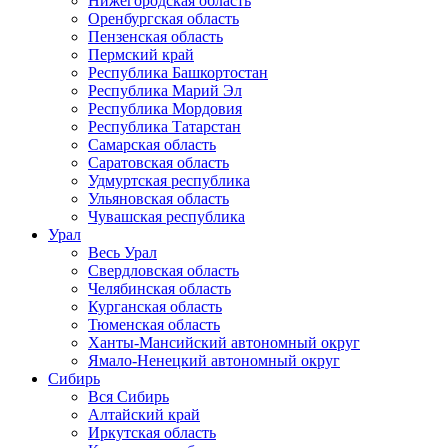
Нижегородская область
Оренбургская область
Пензенская область
Пермский край
Республика Башкортостан
Республика Марий Эл
Республика Мордовия
Республика Татарстан
Самарская область
Саратовская область
Удмуртская республика
Ульяновская область
Чувашская республика
Урал
Весь Урал
Свердловская область
Челябинская область
Курганская область
Тюменская область
Ханты-Мансийский автономный округ
Ямало-Ненецкий автономный округ
Сибирь
Вся Сибирь
Алтайский край
Иркутская область