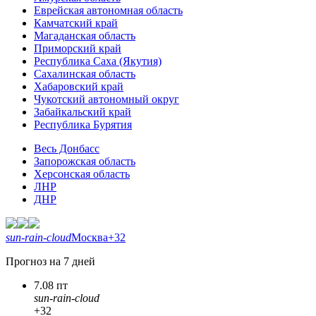
Еврейская автономная область
Камчатский край
Магаданская область
Приморский край
Республика Саха (Якутия)
Сахалинская область
Хабаровский край
Чукотский автономный округ
Забайкальский край
Республика Бурятия
Весь Донбасс
Запорожская область
Херсонская область
ЛНР
ДНР
sun-rain-cloud
Москва
+32
Прогноз на 7 дней
7.08 пт
sun-rain-cloud
+32