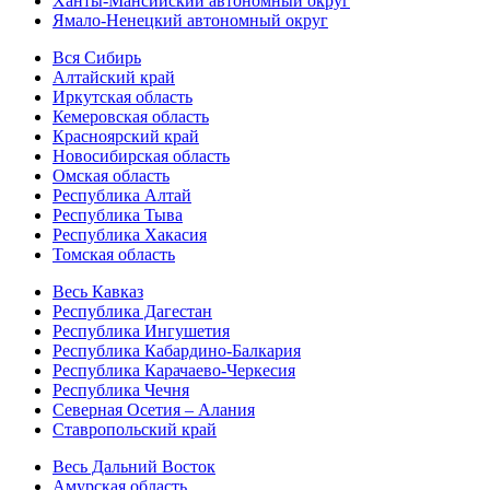
Ханты-Мансийский автономный округ
Ямало-Ненецкий автономный округ
Вся Сибирь
Алтайский край
Иркутская область
Кемеровская область
Красноярский край
Новосибирская область
Омская область
Республика Алтай
Республика Тыва
Республика Хакасия
Томская область
Весь Кавказ
Республика Дагестан
Республика Ингушетия
Республика Кабардино-Балкария
Республика Карачаево-Черкесия
Республика Чечня
Северная Осетия – Алания
Ставропольский край
Весь Дальний Восток
Амурская область