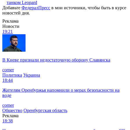
танком Leopard
Добавьте
ФедералПресс
в мои источники, чтобы быть в курсе
новостей дня.
Реклама
Новости
19:21
В Киеве признали недостаточную оборону Славянска
corner
Политика
Украина
18:44
Жителям Оренбуржья напомнили о мерах безопасности на
воде
corner
Общество
Оренбургская область
Реклама
18:38