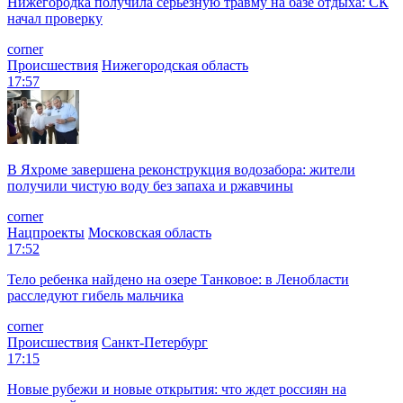
Нижегородка получила серьезную травму на базе отдыха: СК
начал проверку
corner
Происшествия
Нижегородская область
17:57
В Яхроме завершена реконструкция водозабора: жители
получили чистую воду без запаха и ржавчины
corner
Нацпроекты
Московская область
17:52
Тело ребенка найдено на озере Танковое: в Ленобласти
расследуют гибель мальчика
corner
Происшествия
Санкт-Петербург
17:15
Новые рубежи и новые открытия: что ждет россиян на