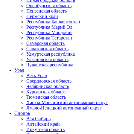
Нижегородская область
Оренбургская область
Пензенская область
Пермский край
Республика Башкортостан
Республика Марий Эл
Республика Мордовия
Республика Татарстан
Самарская область
Саратовская область
Удмуртская республика
Ульяновская область
Чувашская республика
Урал
Весь Урал
Свердловская область
Челябинская область
Курганская область
Тюменская область
Ханты-Мансийский автономный округ
Ямало-Ненецкий автономный округ
Сибирь
Вся Сибирь
Алтайский край
Иркутская область