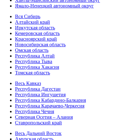
Ханты-Мансийский автономный округ
Ямало-Ненецкий автономный округ
Вся Сибирь
Алтайский край
Иркутская область
Кемеровская область
Красноярский край
Новосибирская область
Омская область
Республика Алтай
Республика Тыва
Республика Хакасия
Томская область
Весь Кавказ
Республика Дагестан
Республика Ингушетия
Республика Кабардино-Балкария
Республика Карачаево-Черкесия
Республика Чечня
Северная Осетия – Алания
Ставропольский край
Весь Дальний Восток
Амурская область