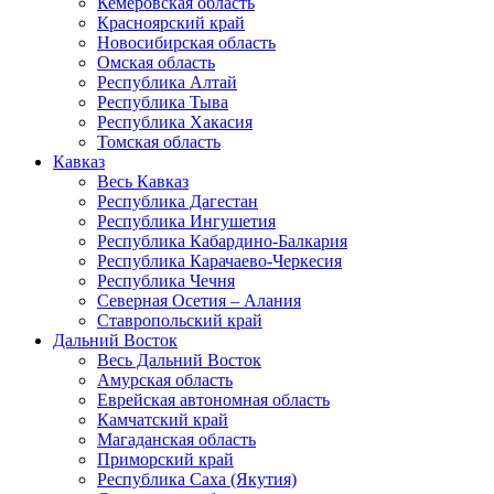
Кемеровская область
Красноярский край
Новосибирская область
Омская область
Республика Алтай
Республика Тыва
Республика Хакасия
Томская область
Кавказ
Весь Кавказ
Республика Дагестан
Республика Ингушетия
Республика Кабардино-Балкария
Республика Карачаево-Черкесия
Республика Чечня
Северная Осетия – Алания
Ставропольский край
Дальний Восток
Весь Дальний Восток
Амурская область
Еврейская автономная область
Камчатский край
Магаданская область
Приморский край
Республика Саха (Якутия)