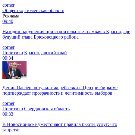
corner
Общество
Тюменская область
Реклама
09:40
Находил нарушения при строительстве трамвая в Краснодаре
будущий глава Брюховецкого района
corner
Политика
Краснодарский край
09:34
Денис Паслер: результат жеребьевки в Центризбиркоме
подтверждает прозрачность и легитимность выборов
corner
Политика
Свердловская область
09:33
В Новосибирске ужесточают правила бьюти-услуг: что
запретят