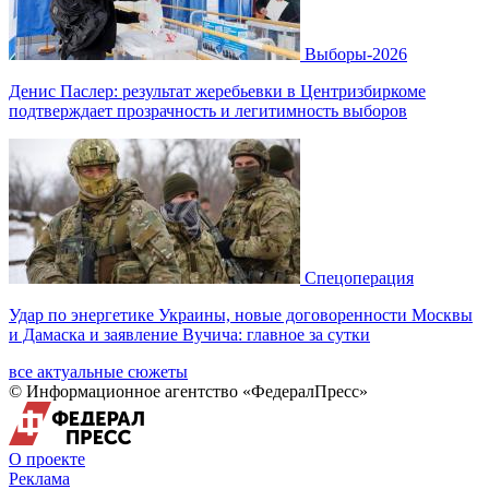
Выборы-2026
Денис Паслер: результат жеребьевки в Центризбиркоме
подтверждает прозрачность и легитимность выборов
Спецоперация
Удар по энергетике Украины, новые договоренности Москвы
и Дамаска и заявление Вучича: главное за сутки
все актуальные сюжеты
© Информационное агентство «ФедералПресс»
О проекте
Реклама