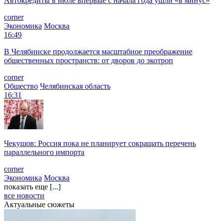
Автокредиты в июле впервые с начала года ушли «в минус»
corner
Экономика
Москва
16:49
В Челябинске продолжается масштабное преображение
общественных пространств: от дворов до экотроп
corner
Общество
Челябинская область
16:31
Чекушов: Россия пока не планирует сокращать перечень
параллельного импорта
corner
Экономика
Москва
показать еще [...]
все новости
Актуальные сюжеты