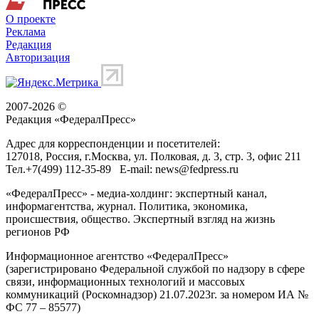
О проекте
Реклама
Редакция
Авторизация
2007-2026 ©
Редакция «
ФедералПресс
»
Адрес для корреспонденции и посетителей:
127018
, Россия, г.
Москва
,
ул. Полковая, д. 3, стр. 3
, офис 211
Тел.
+7(499) 112-35-89
E-mail:
news@fedpress.ru
«ФедералПресс» - медиа-холдинг: экспертный канал,
информагентства, журнал. Политика, экономика,
происшествия, общество. Экспертный взгляд на жизнь
регионов РФ
Информационное агентство «ФедералПресс»
(зарегистрировано Федеральной службой по надзору в сфере
связи, информационных технологий и массовых
коммуникаций (Роскомнадзор) 21.07.2023г. за номером ИА №
ФС 77 – 85577)