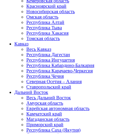
Кемеровская область
Красноярский край
Новосибирская область
Омская область
Республика Алтай
Республика Тыва
Республика Хакасия
Томская область
Кавказ
Весь Кавказ
Республика Дагестан
Республика Ингушетия
Республика Кабардино-Балкария
Республика Карачаево-Черкесия
Республика Чечня
Северная Осетия – Алания
Ставропольский край
Дальний Восток
Весь Дальний Восток
Амурская область
Еврейская автономная область
Камчатский край
Магаданская область
Приморский край
Республика Саха (Якутия)