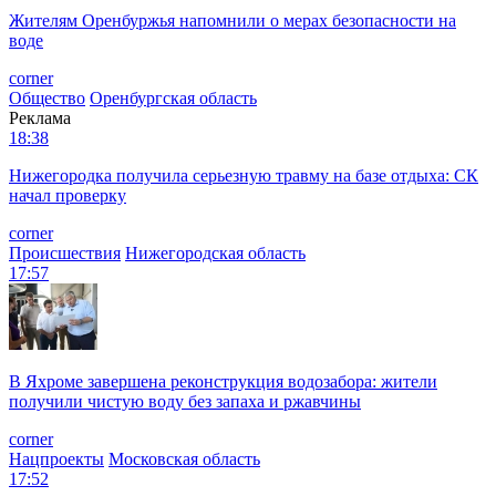
Жителям Оренбуржья напомнили о мерах безопасности на
воде
corner
Общество
Оренбургская область
Реклама
18:38
Нижегородка получила серьезную травму на базе отдыха: СК
начал проверку
corner
Происшествия
Нижегородская область
17:57
В Яхроме завершена реконструкция водозабора: жители
получили чистую воду без запаха и ржавчины
corner
Нацпроекты
Московская область
17:52