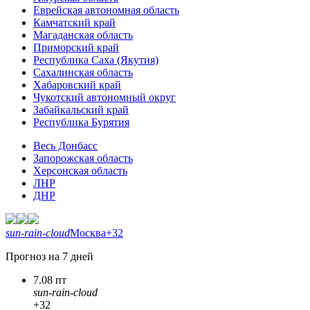
Еврейская автономная область
Камчатский край
Магаданская область
Приморский край
Республика Саха (Якутия)
Сахалинская область
Хабаровский край
Чукотский автономный округ
Забайкальский край
Республика Бурятия
Весь Донбасс
Запорожская область
Херсонская область
ЛНР
ДНР
sun-rain-cloud
Москва
+32
Прогноз на 7 дней
7.08 пт
sun-rain-cloud
+32