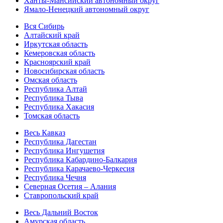
Ханты-Мансийский автономный округ
Ямало-Ненецкий автономный округ
Вся Сибирь
Алтайский край
Иркутская область
Кемеровская область
Красноярский край
Новосибирская область
Омская область
Республика Алтай
Республика Тыва
Республика Хакасия
Томская область
Весь Кавказ
Республика Дагестан
Республика Ингушетия
Республика Кабардино-Балкария
Республика Карачаево-Черкесия
Республика Чечня
Северная Осетия – Алания
Ставропольский край
Весь Дальний Восток
Амурская область