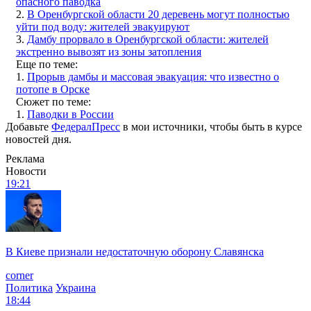
опасного паводка
2.
В Оренбургской области 20 деревень могут полностью
уйти под воду: жителей эвакуируют
3.
Дамбу прорвало в Оренбургской области: жителей
экстренно вывозят из зоны затопления
Еще по теме:
1.
Прорыв дамбы и массовая эвакуация: что известно о
потопе в Орске
Сюжет по теме:
1.
Паводки в России
Добавьте
ФедералПресс
в мои источники, чтобы быть в курсе
новостей дня.
Реклама
Новости
19:21
В Киеве признали недостаточную оборону Славянска
corner
Политика
Украина
18:44