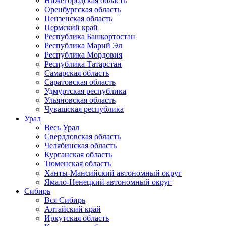
Нижегородская область
Оренбургская область
Пензенская область
Пермский край
Республика Башкортостан
Республика Марий Эл
Республика Мордовия
Республика Татарстан
Самарская область
Саратовская область
Удмуртская республика
Ульяновская область
Чувашская республика
Урал
Весь Урал
Свердловская область
Челябинская область
Курганская область
Тюменская область
Ханты-Мансийский автономный округ
Ямало-Ненецкий автономный округ
Сибирь
Вся Сибирь
Алтайский край
Иркутская область