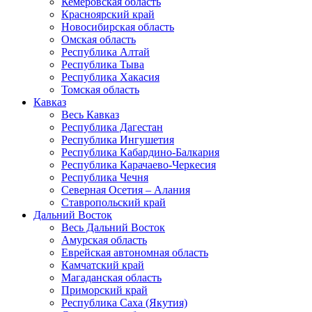
Кемеровская область
Красноярский край
Новосибирская область
Омская область
Республика Алтай
Республика Тыва
Республика Хакасия
Томская область
Кавказ
Весь Кавказ
Республика Дагестан
Республика Ингушетия
Республика Кабардино-Балкария
Республика Карачаево-Черкесия
Республика Чечня
Северная Осетия – Алания
Ставропольский край
Дальний Восток
Весь Дальний Восток
Амурская область
Еврейская автономная область
Камчатский край
Магаданская область
Приморский край
Республика Саха (Якутия)