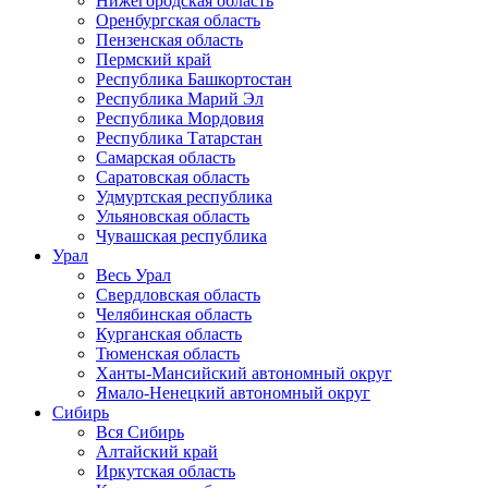
Нижегородская область
Оренбургская область
Пензенская область
Пермский край
Республика Башкортостан
Республика Марий Эл
Республика Мордовия
Республика Татарстан
Самарская область
Саратовская область
Удмуртская республика
Ульяновская область
Чувашская республика
Урал
Весь Урал
Свердловская область
Челябинская область
Курганская область
Тюменская область
Ханты-Мансийский автономный округ
Ямало-Ненецкий автономный округ
Сибирь
Вся Сибирь
Алтайский край
Иркутская область