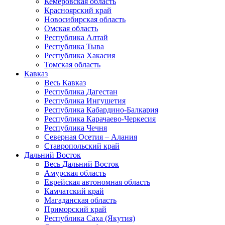
Кемеровская область
Красноярский край
Новосибирская область
Омская область
Республика Алтай
Республика Тыва
Республика Хакасия
Томская область
Кавказ
Весь Кавказ
Республика Дагестан
Республика Ингушетия
Республика Кабардино-Балкария
Республика Карачаево-Черкесия
Республика Чечня
Северная Осетия – Алания
Ставропольский край
Дальний Восток
Весь Дальний Восток
Амурская область
Еврейская автономная область
Камчатский край
Магаданская область
Приморский край
Республика Саха (Якутия)