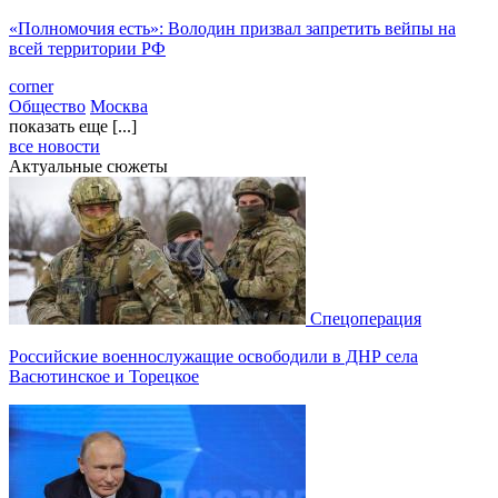
«Полномочия есть»: Володин призвал запретить вейпы на
всей территории РФ
corner
Общество
Москва
показать еще [...]
все новости
Актуальные сюжеты
Спецоперация
Российские военнослужащие освободили в ДНР села
Васютинское и Торецкое