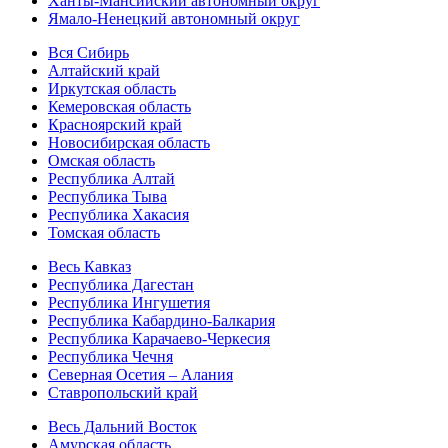
Ханты-Мансийский автономный округ
Ямало-Ненецкий автономный округ
Вся Сибирь
Алтайский край
Иркутская область
Кемеровская область
Красноярский край
Новосибирская область
Омская область
Республика Алтай
Республика Тыва
Республика Хакасия
Томская область
Весь Кавказ
Республика Дагестан
Республика Ингушетия
Республика Кабардино-Балкария
Республика Карачаево-Черкесия
Республика Чечня
Северная Осетия – Алания
Ставропольский край
Весь Дальний Восток
Амурская область