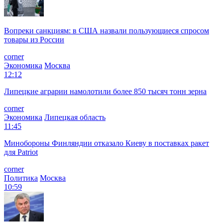
Вопреки санкциям: в США назвали пользующиеся спросом
товары из России
corner
Экономика
Москва
12:12
Липецкие аграрии намолотили более 850 тысяч тонн зерна
corner
Экономика
Липецкая область
11:45
Минобороны Финляндии отказало Киеву в поставках ракет
для Patriot
corner
Политика
Москва
10:59