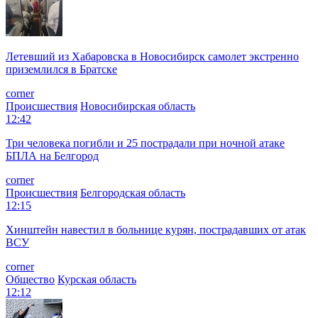
Летевший из Хабаровска в Новосибирск самолет экстренно
приземлился в Братске
corner
Происшествия
Новосибирская область
12:42
Три человека погибли и 25 пострадали при ночной атаке
БПЛА на Белгород
corner
Происшествия
Белгородская область
12:15
Хинштейн навестил в больнице курян, пострадавших от атак
ВСУ
corner
Общество
Курская область
12:12