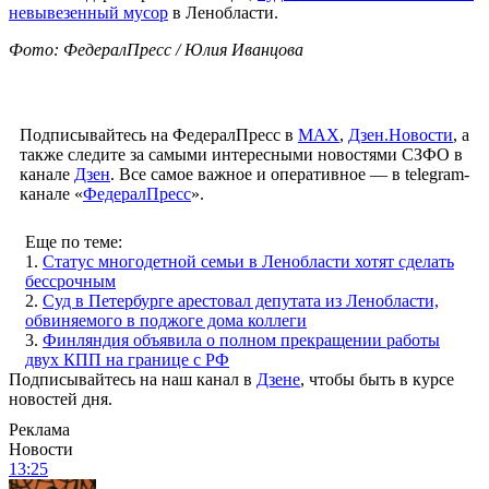
невывезенный мусор
в Ленобласти.
Фото: ФедералПресс / Юлия Иванцова
Подписывайтесь на ФедералПресс в
МАХ
,
Дзен.Новости
, а
также следите за самыми интересными новостями СЗФО в
канале
Дзен
. Все самое важное и оперативное — в telegram-
канале «
ФедералПресс
».
Еще по теме:
1.
Статус многодетной семьи в Ленобласти хотят сделать
бессрочным
2.
Суд в Петербурге арестовал депутата из Ленобласти,
обвиняемого в поджоге дома коллеги
3.
Финляндия объявила о полном прекращении работы
двух КПП на границе с РФ
Подписывайтесь на наш канал в
Дзене
, чтобы быть в курсе
новостей дня.
Реклама
Новости
13:25