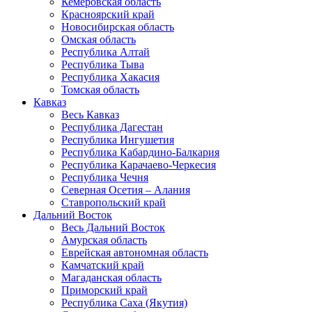
Кемеровская область
Красноярский край
Новосибирская область
Омская область
Республика Алтай
Республика Тыва
Республика Хакасия
Томская область
Кавказ
Весь Кавказ
Республика Дагестан
Республика Ингушетия
Республика Кабардино-Балкария
Республика Карачаево-Черкесия
Республика Чечня
Северная Осетия – Алания
Ставропольский край
Дальний Восток
Весь Дальний Восток
Амурская область
Еврейская автономная область
Камчатский край
Магаданская область
Приморский край
Республика Саха (Якутия)