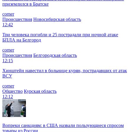
приземлился в Братске
corner
Происшествия
Новосибирская область
12:42
Три человека погибли и 25 пострадали при ночной атаке
БПЛА на Белгород
corner
Происшествия
Белгородская область
12:15
Хинштейн навестил в больнице курян, пострадавших от атак
ВСУ
corner
Общество
Курская область
12:12
Вопреки санкциям: в США назвали пользующиеся спросом
товары из России