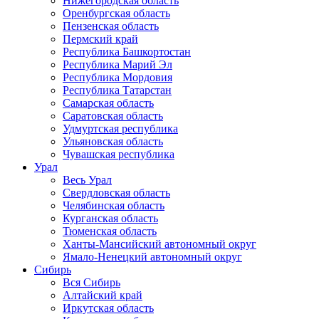
Нижегородская область
Оренбургская область
Пензенская область
Пермский край
Республика Башкортостан
Республика Марий Эл
Республика Мордовия
Республика Татарстан
Самарская область
Саратовская область
Удмуртская республика
Ульяновская область
Чувашская республика
Урал
Весь Урал
Свердловская область
Челябинская область
Курганская область
Тюменская область
Ханты-Мансийский автономный округ
Ямало-Ненецкий автономный округ
Сибирь
Вся Сибирь
Алтайский край
Иркутская область