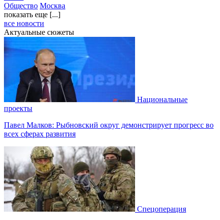
Общество
Москва
показать еще [...]
все новости
Актуальные сюжеты
Национальные
проекты
Павел Малков: Рыбновский округ демонстрирует прогресс во
всех сферах развития
Спецоперация