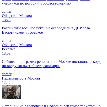
учебников по истории и обществознанию
corner
Общество
Москва
13:23
Российские военнослужащие освободили в ДНР села
Васютинское и Торецкое
corner
Общество
Москва
Реклама
13:08
Собянин: программа реновации в Москве поставила рекорд
по вводу жилья за 9 лет реализации
corner
Недвижимость
Москва
12:42
Летевший из Хабаровска в Новосибирск самолет экстренно