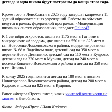
детсада и одна школа будут построены до конца этого года.
Кроме того, в Ленобласти в 2025 году завершат капремонт 11
зданий образовательных учреждений. Работы на объектах
ведутся в рамках федеральной программы «Модернизация
школьных систем образования», передает
Оnline47
.
К 1 сентября откроются: школа на 1175 мест в Гатчине в
микрорайоне «Аэродом», две школы на 550 и на 825 мест в
г.п. Новоселье Ломоносовского района, модернизированная
школа № 68 в Лодейном поле, детский сад на 350 мест в
деревне Новое Девяткино, детский сад на 110 мест в Кудрово,
детский сад на 320 мест в Мурино, детсад на 240 мест в
поселке Ковалево Всеволожского района и детсад на 350 мест
в г.п. Янино-1.
К концу 2025 года появится детсад на 180 мест в поселке
Новогорелово Ломоносовского района, детсад на 200 мест в
Кудрово и школа на 825 мест в Кудрово.
Ранее «ФедералПресс» писал, каких
учителей критически не
хватает
в Ленобласти.
Фото: ФедералПресс / Иван Кабанов