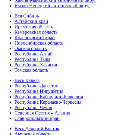
Ханты-Мансийский автономный округ
Ямало-Ненецкий автономный округ
Вся Сибирь
Алтайский край
Иркутская область
Кемеровская область
Красноярский край
Новосибирская область
Омская область
Республика Алтай
Республика Тыва
Республика Хакасия
Томская область
Весь Кавказ
Республика Дагестан
Республика Ингушетия
Республика Кабардино-Балкария
Республика Карачаево-Черкесия
Республика Чечня
Северная Осетия – Алания
Ставропольский край
Весь Дальний Восток
Амурская область