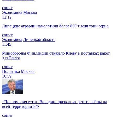
corner
Экономика
Москва
12:12
Липецкие аграрии намолотили более 850 тысяч тонн зерна
corner
Экономика
Липецкая область
11:45
Минобороны Финляндии отказало Киеву в поставках ракет
для Patriot
corner
Политика
Москва
10:59
«Полномочия есть»: Володин призвал запретить вейпы на
всей территории РФ
corner