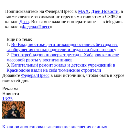
Подписывайтесь на ФедералПресс в
МАХ
,
Дзен.Новости
, а
также следите за самыми интересными новостями СЗФО в
канале
Дзен
. Все самое важное и оперативное — в telegram-
канале «
ФедералПресс
».
Еще по теме:
1.
Во Владивостоке дети-инвалиды остались без сада из-
за обрушения стены: родители и педагоги бьют тревогу
2.
Роспотребнадзор проверяет детсад в Хабаровске после
массовой рвоты у воспитанников
3.
Капитальный ремонт жилья и детских учреждений в
Краснодоне взяли на себя тюменские строители
Добавьте
ФедералПресс
в мои источники, чтобы быть в курсе
новостей дня.
Реклама
Новости
13:25
Кравцов анонсировал завершение внедрения единых