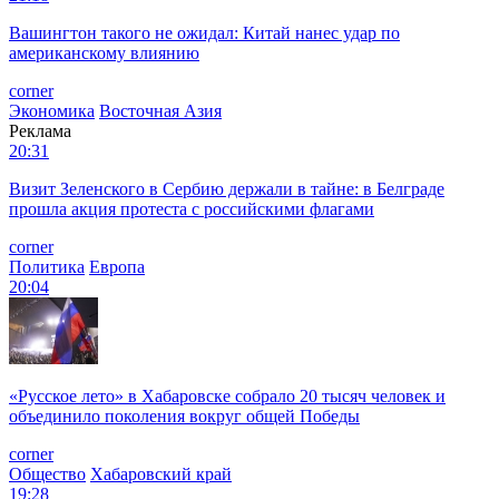
Вашингтон такого не ожидал: Китай нанес удар по
американскому влиянию
corner
Экономика
Восточная Азия
Реклама
20:31
Визит Зеленского в Сербию держали в тайне: в Белграде
прошла акция протеста с российскими флагами
corner
Политика
Европа
20:04
«Русское лето» в Хабаровске собрало 20 тысяч человек и
объединило поколения вокруг общей Победы
corner
Общество
Хабаровский край
19:28