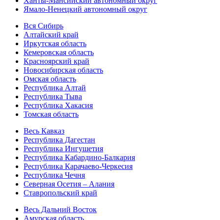
Ханты-Мансийский автономный округ
Ямало-Ненецкий автономный округ
Вся Сибирь
Алтайский край
Иркутская область
Кемеровская область
Красноярский край
Новосибирская область
Омская область
Республика Алтай
Республика Тыва
Республика Хакасия
Томская область
Весь Кавказ
Республика Дагестан
Республика Ингушетия
Республика Кабардино-Балкария
Республика Карачаево-Черкесия
Республика Чечня
Северная Осетия – Алания
Ставропольский край
Весь Дальний Восток
Амурская область