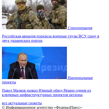
Спецоперация
Российская авиация поразила военные грузы ВСУ сразу в
двух украинских портах
Национальные
проекты
Павел Малков назвал Южный обход Рязани одним из
ключевых инфраструктурных проектов региона
все актуальные сюжеты
© Информационное агентство «ФедералПресс»