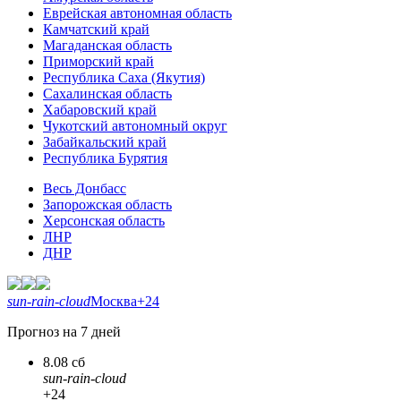
Еврейская автономная область
Камчатский край
Магаданская область
Приморский край
Республика Саха (Якутия)
Сахалинская область
Хабаровский край
Чукотский автономный округ
Забайкальский край
Республика Бурятия
Весь Донбасс
Запорожская область
Херсонская область
ЛНР
ДНР
sun-rain-cloud
Москва
+24
Прогноз на 7 дней
8.08 сб
sun-rain-cloud
+24