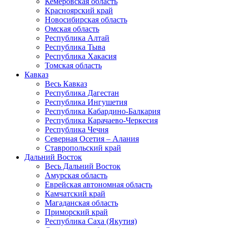
Кемеровская область
Красноярский край
Новосибирская область
Омская область
Республика Алтай
Республика Тыва
Республика Хакасия
Томская область
Кавказ
Весь Кавказ
Республика Дагестан
Республика Ингушетия
Республика Кабардино-Балкария
Республика Карачаево-Черкесия
Республика Чечня
Северная Осетия – Алания
Ставропольский край
Дальний Восток
Весь Дальний Восток
Амурская область
Еврейская автономная область
Камчатский край
Магаданская область
Приморский край
Республика Саха (Якутия)