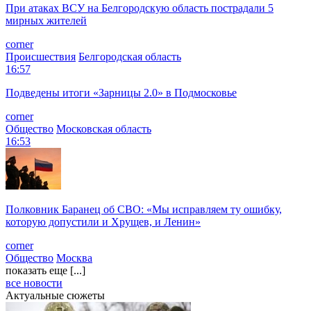
При атаках ВСУ на Белгородскую область пострадали 5
мирных жителей
corner
Происшествия
Белгородская область
16:57
Подведены итоги «Зарницы 2.0» в Подмосковье
corner
Общество
Московская область
16:53
Полковник Баранец об СВО: «Мы исправляем ту ошибку,
которую допустили и Хрущев, и Ленин»
corner
Общество
Москва
показать еще [...]
все новости
Актуальные сюжеты