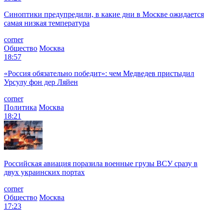
Синоптики предупредили, в какие дни в Москве ожидается
самая низкая температура
corner
Общество
Москва
18:57
«Россия обязательно победит»: чем Медведев пристыдил
Урсулу фон дер Ляйен
corner
Политика
Москва
18:21
Российская авиация поразила военные грузы ВСУ сразу в
двух украинских портах
corner
Общество
Москва
17:23