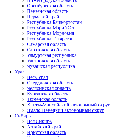
Нижегородская область
Оренбургская область
Пензенская область
Пермский край
Республика Башкортостан
Республика Марий Эл
Республика Мордовия
Республика Татарстан
Самарская область
Саратовская область
Удмуртская республика
Ульяновская область
Чувашская республика
Урал
Весь Урал
Свердловская область
Челябинская область
Курганская область
Тюменская область
Ханты-Мансийский автономный округ
Ямало-Ненецкий автономный округ
Сибирь
Вся Сибирь
Алтайский край
Иркутская область