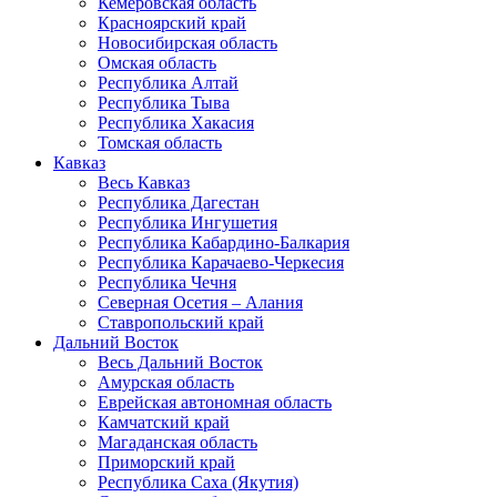
Кемеровская область
Красноярский край
Новосибирская область
Омская область
Республика Алтай
Республика Тыва
Республика Хакасия
Томская область
Кавказ
Весь Кавказ
Республика Дагестан
Республика Ингушетия
Республика Кабардино-Балкария
Республика Карачаево-Черкесия
Республика Чечня
Северная Осетия – Алания
Ставропольский край
Дальний Восток
Весь Дальний Восток
Амурская область
Еврейская автономная область
Камчатский край
Магаданская область
Приморский край
Республика Саха (Якутия)