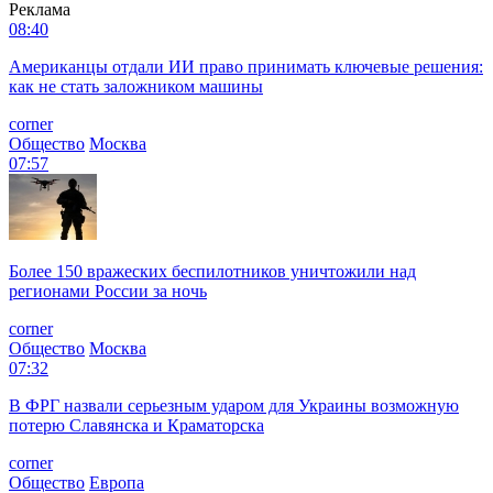
Реклама
08:40
Американцы отдали ИИ право принимать ключевые решения:
как не стать заложником машины
corner
Общество
Москва
07:57
Более 150 вражеских беспилотников уничтожили над
регионами России за ночь
corner
Общество
Москва
07:32
В ФРГ назвали серьезным ударом для Украины возможную
потерю Славянска и Краматорска
corner
Общество
Европа