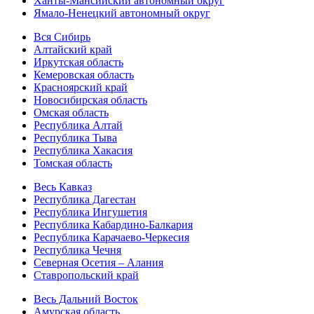
Ханты-Мансийский автономный округ
Ямало-Ненецкий автономный округ
Вся Сибирь
Алтайский край
Иркутская область
Кемеровская область
Красноярский край
Новосибирская область
Омская область
Республика Алтай
Республика Тыва
Республика Хакасия
Томская область
Весь Кавказ
Республика Дагестан
Республика Ингушетия
Республика Кабардино-Балкария
Республика Карачаево-Черкесия
Республика Чечня
Северная Осетия – Алания
Ставропольский край
Весь Дальний Восток
Амурская область