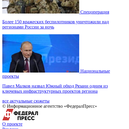
Спецоперация
Более 150 вражеских беспилотников уничтожили над
регионами России за ночь
Национальные
проекты
Павел Малков назвал Южный обход Рязани одним из
ключевых инфраструктурных проектов региона
все актуальные сюжеты
© Информационное агентство «ФедералПресс»
О проекте