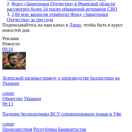
2.
Фонд «Защитники Отечества» в Рязанской области
рассмотрел более 24 тысяч обращений ветеранов СВО
3.
2,66 млн запросов отработал Фонд «Защитники
Отечества» за три года
Подписывайтесь на наш канал в
Дзене
, чтобы быть в курсе
новостей дня.
Реклама
Новости
09:16
Зеленский раскрыл правду о производстве баллистики на
Украине
corner
Общество
Украина
09:13
Падение беспилотника ВСУ спровоцировало пожар в Уфе
corner
Происшествия
Республика Башкортостан