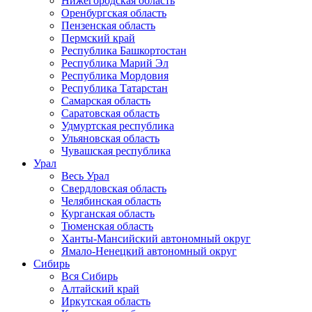
Нижегородская область
Оренбургская область
Пензенская область
Пермский край
Республика Башкортостан
Республика Марий Эл
Республика Мордовия
Республика Татарстан
Самарская область
Саратовская область
Удмуртская республика
Ульяновская область
Чувашская республика
Урал
Весь Урал
Свердловская область
Челябинская область
Курганская область
Тюменская область
Ханты-Мансийский автономный округ
Ямало-Ненецкий автономный округ
Сибирь
Вся Сибирь
Алтайский край
Иркутская область