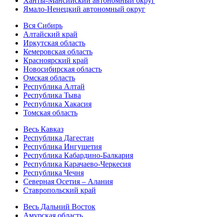
Ханты-Мансийский автономный округ
Ямало-Ненецкий автономный округ
Вся Сибирь
Алтайский край
Иркутская область
Кемеровская область
Красноярский край
Новосибирская область
Омская область
Республика Алтай
Республика Тыва
Республика Хакасия
Томская область
Весь Кавказ
Республика Дагестан
Республика Ингушетия
Республика Кабардино-Балкария
Республика Карачаево-Черкесия
Республика Чечня
Северная Осетия – Алания
Ставропольский край
Весь Дальний Восток
Амурская область