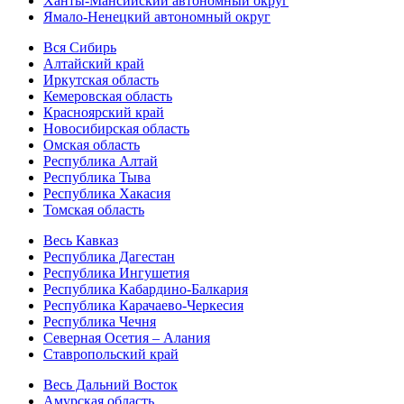
Ханты-Мансийский автономный округ
Ямало-Ненецкий автономный округ
Вся Сибирь
Алтайский край
Иркутская область
Кемеровская область
Красноярский край
Новосибирская область
Омская область
Республика Алтай
Республика Тыва
Республика Хакасия
Томская область
Весь Кавказ
Республика Дагестан
Республика Ингушетия
Республика Кабардино-Балкария
Республика Карачаево-Черкесия
Республика Чечня
Северная Осетия – Алания
Ставропольский край
Весь Дальний Восток
Амурская область