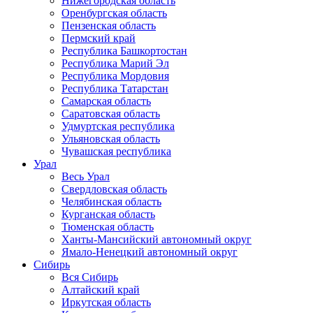
Нижегородская область
Оренбургская область
Пензенская область
Пермский край
Республика Башкортостан
Республика Марий Эл
Республика Мордовия
Республика Татарстан
Самарская область
Саратовская область
Удмуртская республика
Ульяновская область
Чувашская республика
Урал
Весь Урал
Свердловская область
Челябинская область
Курганская область
Тюменская область
Ханты-Мансийский автономный округ
Ямало-Ненецкий автономный округ
Сибирь
Вся Сибирь
Алтайский край
Иркутская область