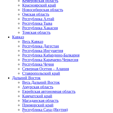
Кемеровская область
Красноярский край
Новосибирская область
Омская область
Республика Алтай
Республика Тыва
Республика Хакасия
Томская область
Кавказ
Весь Кавказ
Республика Дагестан
Республика Ингушетия
Республика Кабардино-Балкария
Республика Карачаево-Черкесия
Республика Чечня
Северная Осетия – Алания
Ставропольский край
Дальний Восток
Весь Дальний Восток
Амурская область
Еврейская автономная область
Камчатский край
Магаданская область
Приморский край
Республика Саха (Якутия)