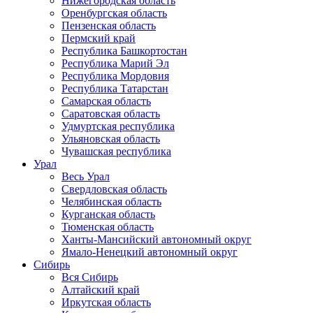
Нижегородская область
Оренбургская область
Пензенская область
Пермский край
Республика Башкортостан
Республика Марий Эл
Республика Мордовия
Республика Татарстан
Самарская область
Саратовская область
Удмуртская республика
Ульяновская область
Чувашская республика
Урал
Весь Урал
Свердловская область
Челябинская область
Курганская область
Тюменская область
Ханты-Мансийский автономный округ
Ямало-Ненецкий автономный округ
Сибирь
Вся Сибирь
Алтайский край
Иркутская область