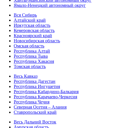
Ханты-Мансийский автономный округ
Ямало-Ненецкий автономный округ
Вся Сибирь
Алтайский край
Иркутская область
Кемеровская область
Красноярский край
Новосибирская область
Омская область
Республика Алтай
Республика Тыва
Республика Хакасия
Томская область
Весь Кавказ
Республика Дагестан
Республика Ингушетия
Республика Кабардино-Балкария
Республика Карачаево-Черкесия
Республика Чечня
Северная Осетия – Алания
Ставропольский край
Весь Дальний Восток
Амурская область