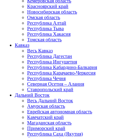
Кемеровская область
Красноярский край
Новосибирская область
Омская область
Республика Алтай
Республика Тыва
Республика Хакасия
Томская область
Кавказ
Весь Кавказ
Республика Дагестан
Республика Ингушетия
Республика Кабардино-Балкария
Республика Карачаево-Черкесия
Республика Чечня
Северная Осетия – Алания
Ставропольский край
Дальний Восток
Весь Дальний Восток
Амурская область
Еврейская автономная область
Камчатский край
Магаданская область
Приморский край
Республика Саха (Якутия)