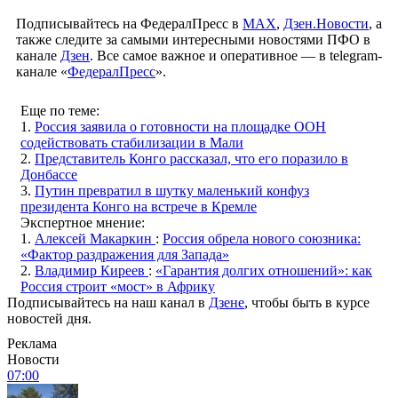
Подписывайтесь на ФедералПресс в
МАХ
,
Дзен.Новости
, а
также следите за самыми интересными новостями ПФО в
канале
Дзен
. Все самое важное и оперативное — в telegram-
канале «
ФедералПресс
».
Еще по теме:
1.
Россия заявила о готовности на площадке ООН
содействовать стабилизации в Мали
2.
Представитель Конго рассказал, что его поразило в
Донбассе
3.
Путин превратил в шутку маленький конфуз
президента Конго на встрече в Кремле
Экспертное мнение:
1.
Алексей Макаркин
:
Россия обрела нового союзника:
«Фактор раздражения для Запада»
2.
Владимир Киреев
:
«Гарантия долгих отношений»: как
Россия строит «мост» в Африку
Подписывайтесь на наш канал в
Дзене
, чтобы быть в курсе
новостей дня.
Реклама
Новости
07:00