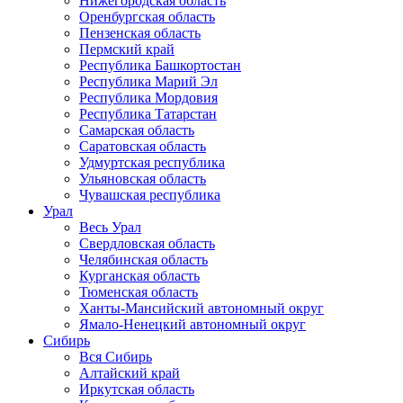
Нижегородская область
Оренбургская область
Пензенская область
Пермский край
Республика Башкортостан
Республика Марий Эл
Республика Мордовия
Республика Татарстан
Самарская область
Саратовская область
Удмуртская республика
Ульяновская область
Чувашская республика
Урал
Весь Урал
Свердловская область
Челябинская область
Курганская область
Тюменская область
Ханты-Мансийский автономный округ
Ямало-Ненецкий автономный округ
Сибирь
Вся Сибирь
Алтайский край
Иркутская область