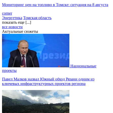
Мониторинг цен на топливо в Томске: ситуация на 8 августа
corner
Энергетика
Томская область
показать еще [...]
все новости
Актуальные сюжеты
Национальные
проекты
Павел Малков назвал Южный обход Рязани одним из
ключевых инфраструктурных проектов региона