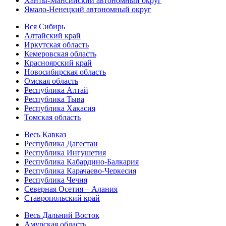
Ханты-Мансийский автономный округ
Ямало-Ненецкий автономный округ
Вся Сибирь
Алтайский край
Иркутская область
Кемеровская область
Красноярский край
Новосибирская область
Омская область
Республика Алтай
Республика Тыва
Республика Хакасия
Томская область
Весь Кавказ
Республика Дагестан
Республика Ингушетия
Республика Кабардино-Балкария
Республика Карачаево-Черкесия
Республика Чечня
Северная Осетия – Алания
Ставропольский край
Весь Дальний Восток
Амурская область