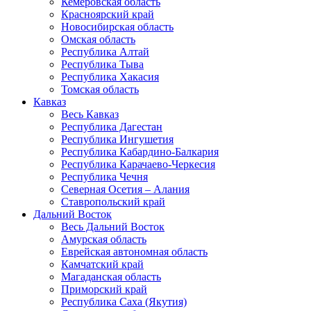
Кемеровская область
Красноярский край
Новосибирская область
Омская область
Республика Алтай
Республика Тыва
Республика Хакасия
Томская область
Кавказ
Весь Кавказ
Республика Дагестан
Республика Ингушетия
Республика Кабардино-Балкария
Республика Карачаево-Черкесия
Республика Чечня
Северная Осетия – Алания
Ставропольский край
Дальний Восток
Весь Дальний Восток
Амурская область
Еврейская автономная область
Камчатский край
Магаданская область
Приморский край
Республика Саха (Якутия)