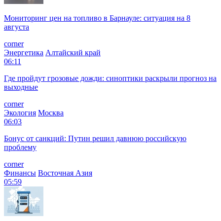
Мониторинг цен на топливо в Барнауле: ситуация на 8
августа
corner
Энергетика
Алтайский край
06:11
Где пройдут грозовые дожди: синоптики раскрыли прогноз на
выходные
corner
Экология
Москва
06:03
Бонус от санкций: Путин решил давнюю российскую
проблему
corner
Финансы
Восточная Азия
05:59