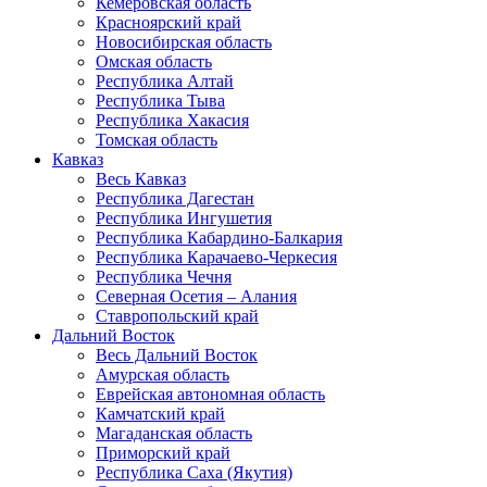
Кемеровская область
Красноярский край
Новосибирская область
Омская область
Республика Алтай
Республика Тыва
Республика Хакасия
Томская область
Кавказ
Весь Кавказ
Республика Дагестан
Республика Ингушетия
Республика Кабардино-Балкария
Республика Карачаево-Черкесия
Республика Чечня
Северная Осетия – Алания
Ставропольский край
Дальний Восток
Весь Дальний Восток
Амурская область
Еврейская автономная область
Камчатский край
Магаданская область
Приморский край
Республика Саха (Якутия)