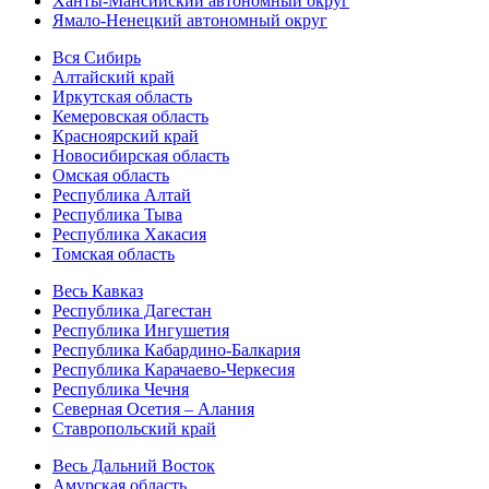
Ханты-Мансийский автономный округ
Ямало-Ненецкий автономный округ
Вся Сибирь
Алтайский край
Иркутская область
Кемеровская область
Красноярский край
Новосибирская область
Омская область
Республика Алтай
Республика Тыва
Республика Хакасия
Томская область
Весь Кавказ
Республика Дагестан
Республика Ингушетия
Республика Кабардино-Балкария
Республика Карачаево-Черкесия
Республика Чечня
Северная Осетия – Алания
Ставропольский край
Весь Дальний Восток
Амурская область