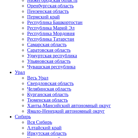
Нижегородская область
Оренбургская область
Пензенская область
Пермский край
Республика Башкортостан
Республика Марий Эл
Республика Мордовия
Республика Татарстан
Самарская область
Саратовская область
Удмуртская республика
Ульяновская область
Чувашская республика
Урал
Весь Урал
Свердловская область
Челябинская область
Курганская область
Тюменская область
Ханты-Мансийский автономный округ
Ямало-Ненецкий автономный округ
Сибирь
Вся Сибирь
Алтайский край
Иркутская область