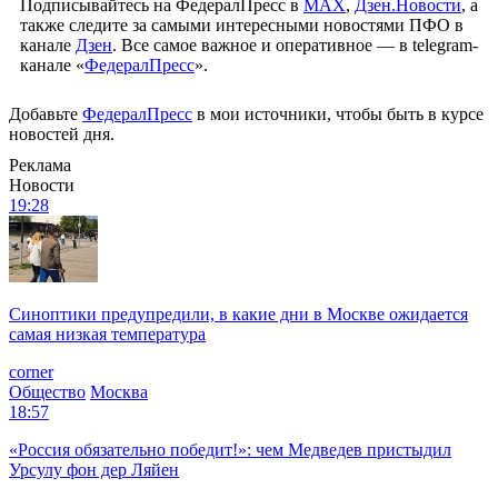
Подписывайтесь на ФедералПресс в
МАХ
,
Дзен.Новости
, а
также следите за самыми интересными новостями ПФО в
канале
Дзен
. Все самое важное и оперативное — в telegram-
канале «
ФедералПресс
».
Добавьте
ФедералПресс
в мои источники, чтобы быть в курсе
новостей дня.
Реклама
Новости
19:28
Синоптики предупредили, в какие дни в Москве ожидается
самая низкая температура
corner
Общество
Москва
18:57
«Россия обязательно победит!»: чем Медведев пристыдил
Урсулу фон дер Ляйен