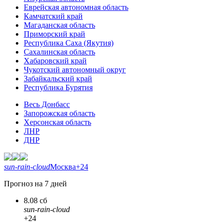
Еврейская автономная область
Камчатский край
Магаданская область
Приморский край
Республика Саха (Якутия)
Сахалинская область
Хабаровский край
Чукотский автономный округ
Забайкальский край
Республика Бурятия
Весь Донбасс
Запорожская область
Херсонская область
ЛНР
ДНР
sun-rain-cloud
Москва
+24
Прогноз на 7 дней
8.08 сб
sun-rain-cloud
+24