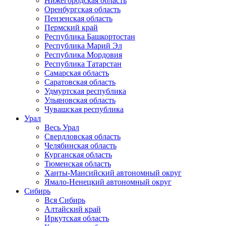
Нижегородская область
Оренбургская область
Пензенская область
Пермский край
Республика Башкортостан
Республика Марий Эл
Республика Мордовия
Республика Татарстан
Самарская область
Саратовская область
Удмуртская республика
Ульяновская область
Чувашская республика
Урал
Весь Урал
Свердловская область
Челябинская область
Курганская область
Тюменская область
Ханты-Мансийский автономный округ
Ямало-Ненецкий автономный округ
Сибирь
Вся Сибирь
Алтайский край
Иркутская область