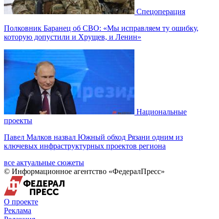
Спецоперация
Полковник Баранец об СВО: «Мы исправляем ту ошибку,
которую допустили и Хрущев, и Ленин»
Национальные
проекты
Павел Малков назвал Южный обход Рязани одним из
ключевых инфраструктурных проектов региона
все актуальные сюжеты
© Информационное агентство «ФедералПресс»
О проекте
Реклама