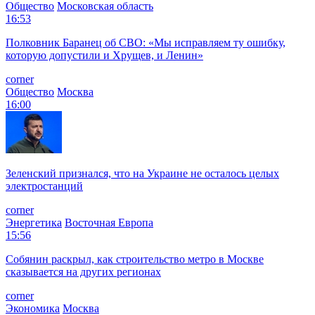
Общество
Московская область
16:53
Полковник Баранец об СВО: «Мы исправляем ту ошибку,
которую допустили и Хрущев, и Ленин»
corner
Общество
Москва
16:00
Зеленский признался, что на Украине не осталось целых
электростанций
corner
Энергетика
Восточная Европа
15:56
Собянин раскрыл, как строительство метро в Москве
сказывается на других регионах
corner
Экономика
Москва