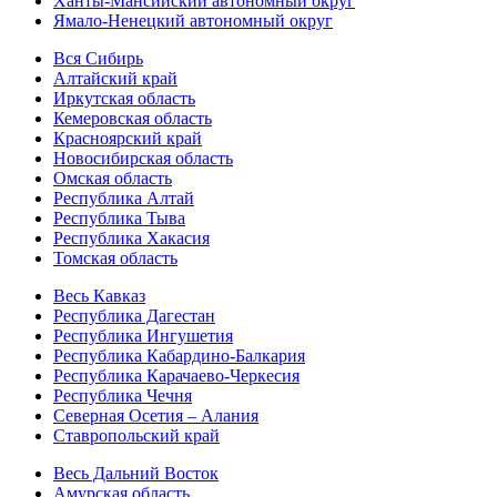
Ханты-Мансийский автономный округ
Ямало-Ненецкий автономный округ
Вся Сибирь
Алтайский край
Иркутская область
Кемеровская область
Красноярский край
Новосибирская область
Омская область
Республика Алтай
Республика Тыва
Республика Хакасия
Томская область
Весь Кавказ
Республика Дагестан
Республика Ингушетия
Республика Кабардино-Балкария
Республика Карачаево-Черкесия
Республика Чечня
Северная Осетия – Алания
Ставропольский край
Весь Дальний Восток
Амурская область