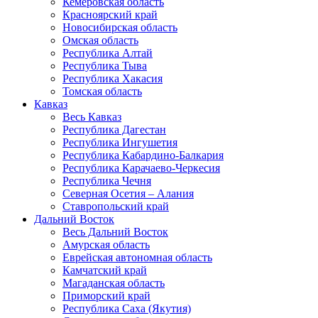
Кемеровская область
Красноярский край
Новосибирская область
Омская область
Республика Алтай
Республика Тыва
Республика Хакасия
Томская область
Кавказ
Весь Кавказ
Республика Дагестан
Республика Ингушетия
Республика Кабардино-Балкария
Республика Карачаево-Черкесия
Республика Чечня
Северная Осетия – Алания
Ставропольский край
Дальний Восток
Весь Дальний Восток
Амурская область
Еврейская автономная область
Камчатский край
Магаданская область
Приморский край
Республика Саха (Якутия)