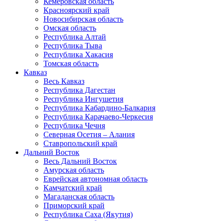
Кемеровская область
Красноярский край
Новосибирская область
Омская область
Республика Алтай
Республика Тыва
Республика Хакасия
Томская область
Кавказ
Весь Кавказ
Республика Дагестан
Республика Ингушетия
Республика Кабардино-Балкария
Республика Карачаево-Черкесия
Республика Чечня
Северная Осетия – Алания
Ставропольский край
Дальний Восток
Весь Дальний Восток
Амурская область
Еврейская автономная область
Камчатский край
Магаданская область
Приморский край
Республика Саха (Якутия)