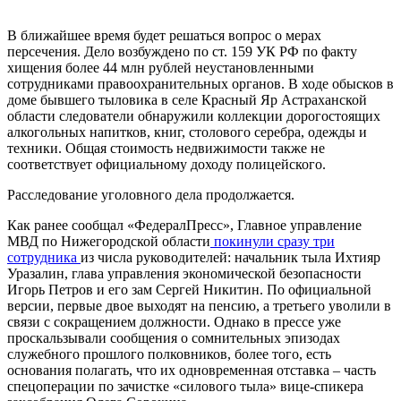
В ближайшее время будет решаться вопрос о мерах
персечения. Дело возбуждено по ст. 159 УК РФ по факту
хищения более 44 млн рублей неустановленными
сотрудниками правоохранительных органов. В ходе обысков в
доме бывшего тыловика в селе Красный Яр Астраханской
области следователи обнаружили коллекции дорогостоящих
алкогольных напитков, книг, столового серебра, одежды и
техники. Общая стоимость недвижимости также не
соответствует официальному доходу полицейского.
Расследование уголовного дела продолжается.
Как ранее сообщал «ФедералПресс», Главное управление
МВД по Нижегородской области
покинули сразу три
сотрудника
из числа руководителей: начальник тыла Ихтияр
Уразалин, глава управления экономической безопасности
Игорь Петров и его зам Сергей Никитин. По официальной
версии, первые двое выходят на пенсию, а третьего уволили в
связи с сокращением должности. Однако в прессе уже
проскальзывали сообщения о сомнительных эпизодах
служебного прошлого полковников, более того, есть
основания полагать, что их одновременная отставка – часть
спецоперации по зачистке «силового тыла» вице-спикера