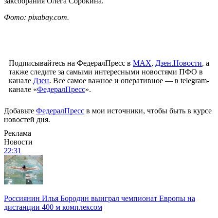
заксобрания Олега Сорокина.
Фото: pixabay.com.
Подписывайтесь на ФедералПресс в
МАХ
,
Дзен.Новости
, а
также следите за самыми интересными новостями ПФО в
канале
Дзен
. Все самое важное и оперативное — в telegram-
канале «
ФедералПресс
».
Добавьте
ФедералПресс
в мои источники, чтобы быть в курсе
новостей дня.
Реклама
Новости
22:31
Россиянин Илья Бородин выиграл чемпионат Европы на
дистанции 400 м комплексом