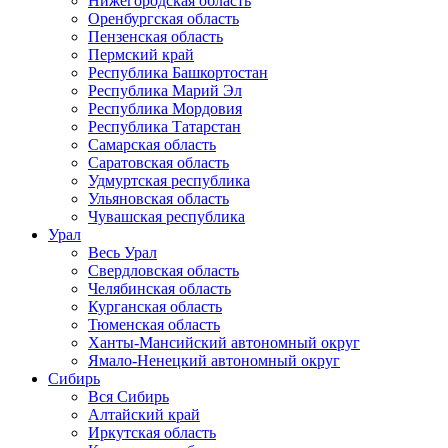
Нижегородская область
Оренбургская область
Пензенская область
Пермский край
Республика Башкортостан
Республика Марий Эл
Республика Мордовия
Республика Татарстан
Самарская область
Саратовская область
Удмуртская республика
Ульяновская область
Чувашская республика
Урал
Весь Урал
Свердловская область
Челябинская область
Курганская область
Тюменская область
Ханты-Мансийский автономный округ
Ямало-Ненецкий автономный округ
Сибирь
Вся Сибирь
Алтайский край
Иркутская область