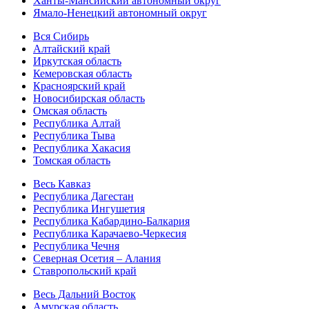
Ханты-Мансийский автономный округ
Ямало-Ненецкий автономный округ
Вся Сибирь
Алтайский край
Иркутская область
Кемеровская область
Красноярский край
Новосибирская область
Омская область
Республика Алтай
Республика Тыва
Республика Хакасия
Томская область
Весь Кавказ
Республика Дагестан
Республика Ингушетия
Республика Кабардино-Балкария
Республика Карачаево-Черкесия
Республика Чечня
Северная Осетия – Алания
Ставропольский край
Весь Дальний Восток
Амурская область