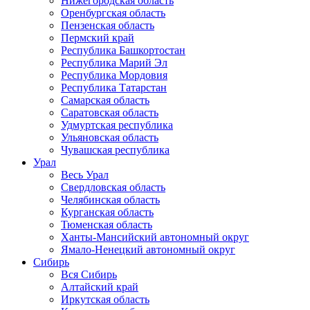
Нижегородская область
Оренбургская область
Пензенская область
Пермский край
Республика Башкортостан
Республика Марий Эл
Республика Мордовия
Республика Татарстан
Самарская область
Саратовская область
Удмуртская республика
Ульяновская область
Чувашская республика
Урал
Весь Урал
Свердловская область
Челябинская область
Курганская область
Тюменская область
Ханты-Мансийский автономный округ
Ямало-Ненецкий автономный округ
Сибирь
Вся Сибирь
Алтайский край
Иркутская область