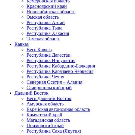
Кемеровская область
Красноярский край
Новосибирская область
Омская область
Республика Алтай
Республика Тыва
Республика Хакасия
Томская область
Кавказ
Весь Кавказ
Республика Дагестан
Республика Ингушетия
Республика Кабардино-Балкария
Республика Карачаево-Черкесия
Республика Чечня
Северная Осетия – Алания
Ставропольский край
Дальний Восток
Весь Дальний Восток
Амурская область
Еврейская автономная область
Камчатский край
Магаданская область
Приморский край
Республика Саха (Якутия)