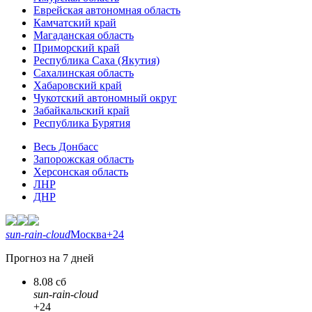
Еврейская автономная область
Камчатский край
Магаданская область
Приморский край
Республика Саха (Якутия)
Сахалинская область
Хабаровский край
Чукотский автономный округ
Забайкальский край
Республика Бурятия
Весь Донбасс
Запорожская область
Херсонская область
ЛНР
ДНР
sun-rain-cloud
Москва
+24
Прогноз на 7 дней
8.08 сб
sun-rain-cloud
+24