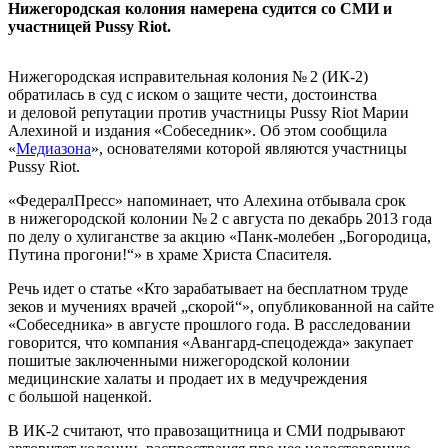
Нижегородская колония намерена судится со СМИ и
участницей Pussy Riot.
Нижегородская исправительная колония № 2 (ИК-2)
обратилась в суд с иском о защите чести, достоинства
и деловой репутации против участницы Pussy Riot Марии
Алехиной и издания «Собеседник». Об этом сообщила
«
Медиазона
», основателями которой являются участницы
Pussy Riot.
«ФедералПресс» напоминает, что Алехина отбывала срок
в нижегородской колонии № 2 с августа по декабрь 2013 года
по делу о хулиганстве за акцию «Панк-молебен „Богородица,
Путина прогони!“» в храме Христа Спасителя.
Речь идет о статье «Кто зарабатывает на бесплатном труде
зеков и мучениях врачей „скорой“», опубликованной на сайте
«Собеседника» в августе прошлого года. В расследовании
говорится, что компания «Авангард-спецодежда» закупает
пошитые заключенными нижегородской колонии
медицинские халаты и продает их в медучреждения
с большой наценкой.
В ИК-2 считают, что правозащитница и СМИ подрывают