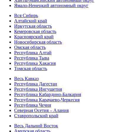
Ханты-Мансийский автономный округ
Ямало-Ненецкий автономный округ
Вся Сибирь
Алтайский край
Иркутская область
Кемеровская область
Красноярский край
Новосибирская область
Омская область
Республика Алтай
Республика Тыва
Республика Хакасия
Томская область
Весь Кавказ
Республика Дагестан
Республика Ингушетия
Республика Кабардино-Балкария
Республика Карачаево-Черкесия
Республика Чечня
Северная Осетия – Алания
Ставропольский край
Весь Дальний Восток
Амурская область