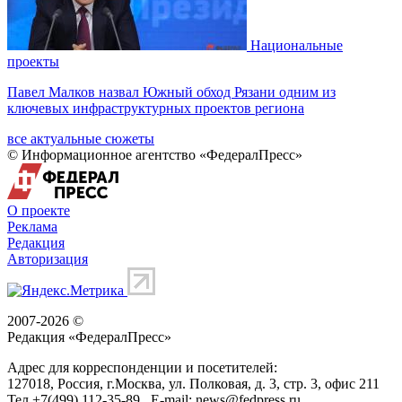
Национальные
проекты
Павел Малков назвал Южный обход Рязани одним из
ключевых инфраструктурных проектов региона
все актуальные сюжеты
© Информационное агентство «ФедералПресс»
О проекте
Реклама
Редакция
Авторизация
2007-2026 ©
Редакция «
ФедералПресс
»
Адрес для корреспонденции и посетителей:
127018
, Россия, г.
Москва
,
ул. Полковая, д. 3, стр. 3
, офис 211
Тел.
+7(499) 112-35-89
E-mail:
news@fedpress.ru