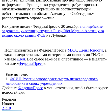
авторитет колонии, распространяя про нее недостоверную
информацию. Руководство учреждения требует признать
опубликованную информацию не соответствующей
действительности и обязать Алехину и «Собеседник»
распространить опровержение.
Как ранее писал «ФедералПресс», 20 декабря
полицейские
задержали участницу группы Pussy Riot Марию Алехину за
акцию около здания ФСБ
на Лубянке.
Подписывайтесь на ФедералПресс в
МАХ
,
Дзен.Новости
, а
также следите за самыми интересными новостями ПФО в
канале
Дзен
. Все самое важное и оперативное — в telegram-
канале «
ФедералПресс
».
Еще по теме:
1.
ФСИН России опровергает смерть нижегородского
налоговика в своих учреждениях
Добавьте
ФедералПресс
в мои источники, чтобы быть в курсе
новостей дня.
Реклама
Новости
21:18