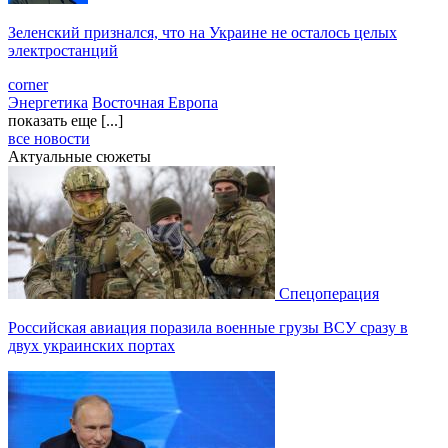
Зеленский признался, что на Украине не осталось целых
электростанций
corner
Энергетика
Восточная Европа
показать еще [...]
все новости
Актуальные сюжеты
Спецоперация
Российская авиация поразила военные грузы ВСУ сразу в
двух украинских портах