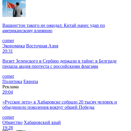
Вашингтон такого не ожидал: Китай нанес удар по
американскому влиянию
corner
Экономика
Восточная Азия
20:31
Визит Зеленского в Сербию держали в тайне: в Белграде
прошла акция протеста с российскими флагами
corner
Политика
Европа
Реклама
20:04
«Русское лето» в Хабаровске собрало 20 тысяч человек и
объединило поколения вокруг общей Победы
corner
Общество
Хабаровский край
19:28