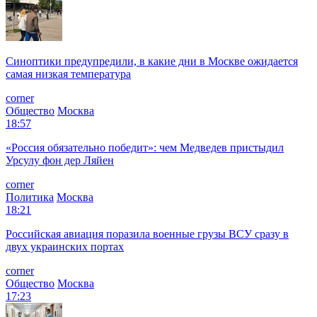
Синоптики предупредили, в какие дни в Москве ожидается
самая низкая температура
corner
Общество
Москва
18:57
«Россия обязательно победит»: чем Медведев пристыдил
Урсулу фон дер Ляйен
corner
Политика
Москва
18:21
Российская авиация поразила военные грузы ВСУ сразу в
двух украинских портах
corner
Общество
Москва
17:23