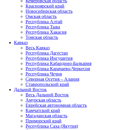
Кемеровская область
Красноярский край
Новосибирская область
Омская область
Республика Алтай
Республика Тыва
Республика Хакасия
Томская область
Кавказ
Весь Кавказ
Республика Дагестан
Республика Ингушетия
Республика Кабардино-Балкария
Республика Карачаево-Черкесия
Республика Чечня
Северная Осетия – Алания
Ставропольский край
Дальний Восток
Весь Дальний Восток
Амурская область
Еврейская автономная область
Камчатский край
Магаданская область
Приморский край
Республика Саха (Якутия)