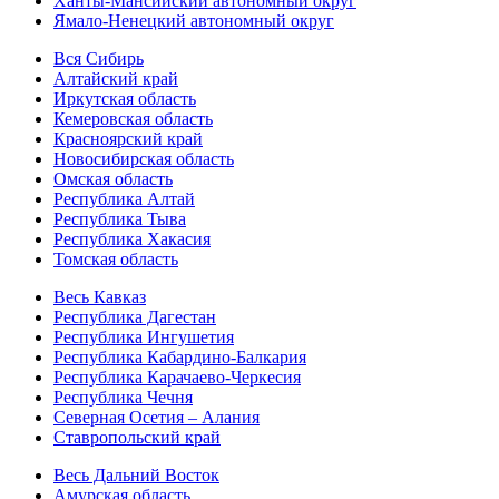
Ханты-Мансийский автономный округ
Ямало-Ненецкий автономный округ
Вся Сибирь
Алтайский край
Иркутская область
Кемеровская область
Красноярский край
Новосибирская область
Омская область
Республика Алтай
Республика Тыва
Республика Хакасия
Томская область
Весь Кавказ
Республика Дагестан
Республика Ингушетия
Республика Кабардино-Балкария
Республика Карачаево-Черкесия
Республика Чечня
Северная Осетия – Алания
Ставропольский край
Весь Дальний Восток
Амурская область