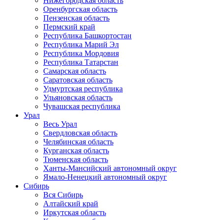
Нижегородская область
Оренбургская область
Пензенская область
Пермский край
Республика Башкортостан
Республика Марий Эл
Республика Мордовия
Республика Татарстан
Самарская область
Саратовская область
Удмуртская республика
Ульяновская область
Чувашская республика
Урал
Весь Урал
Свердловская область
Челябинская область
Курганская область
Тюменская область
Ханты-Мансийский автономный округ
Ямало-Ненецкий автономный округ
Сибирь
Вся Сибирь
Алтайский край
Иркутская область