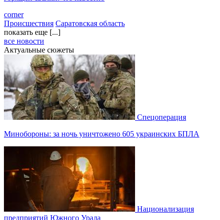
corner
Происшествия
Саратовская область
показать еще [...]
все новости
Актуальные сюжеты
Спецоперация
Минобороны: за ночь уничтожено 605 украинских БПЛА
Национализация
предприятий Южного Урала