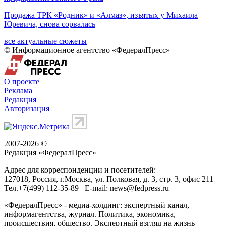
Продажа ТРК «Родник» и «Алмаз», изъятых у Михаила
Юревича, снова сорвалась
все актуальные сюжеты
© Информационное агентство «ФедералПресс»
О проекте
Реклама
Редакция
Авторизация
2007-2026 ©
Редакция «
ФедералПресс
»
Адрес для корреспонденции и посетителей:
127018
, Россия, г.
Москва
,
ул. Полковая, д. 3, стр. 3
, офис 211
Тел.
+7(499) 112-35-89
E-mail:
news@fedpress.ru
«ФедералПресс» - медиа-холдинг: экспертный канал,
информагентства, журнал. Политика, экономика,
происшествия, общество. Экспертный взгляд на жизнь