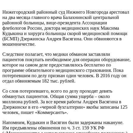
Нижегородский районный суд Нижнего Новгорода арестовал
на два месяца главного врача Балахнинской центральной
районной больницы, вице-президента Ассоциации
флебологов России, доктора медицинских наук Максима
Кудыкина и хирурга больницы скорой медицинской помощи
(БСМП) Дзержинска Андрея Васягина. Они обвиняются в
мошенничестве.
Следствие полагает, что медики обманом заставляли
пациентов покупать необходимое для операции оборудование,
которое на самом деле предоставлялось бесплатно по
программе обязательного медицинского страхования. Пока
потерпевшим по делу признан один человек. В 2016 году он
отдал обвиняемым 182 тыс. рублей.
Со слов потерпевшего, всего по делу проходят девять
обманутых пациентов. Общая сумма ущерба – около
миллиона рублей. За все время работы Андрея Васягина в
Дзержинске в его «черной бухгалтерии» якобы записаны 125
человек, пишет «Коммерсантъ».
Напомним, Кудыкин и Васягин были задержаны накануне.
Им предъявлены обвинения по ч. 3 ст. 159 УК РФ