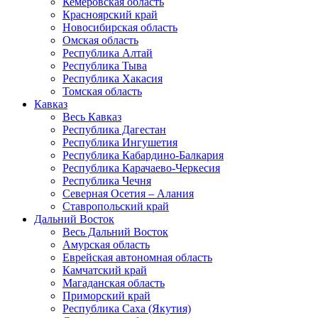
Кемеровская область
Красноярский край
Новосибирская область
Омская область
Республика Алтай
Республика Тыва
Республика Хакасия
Томская область
Кавказ
Весь Кавказ
Республика Дагестан
Республика Ингушетия
Республика Кабардино-Балкария
Республика Карачаево-Черкесия
Республика Чечня
Северная Осетия – Алания
Ставропольский край
Дальний Восток
Весь Дальний Восток
Амурская область
Еврейская автономная область
Камчатский край
Магаданская область
Приморский край
Республика Саха (Якутия)