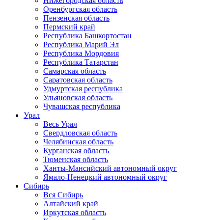
Нижегородская область
Оренбургская область
Пензенская область
Пермский край
Республика Башкортостан
Республика Марий Эл
Республика Мордовия
Республика Татарстан
Самарская область
Саратовская область
Удмуртская республика
Ульяновская область
Чувашская республика
Урал
Весь Урал
Свердловская область
Челябинская область
Курганская область
Тюменская область
Ханты-Мансийский автономный округ
Ямало-Ненецкий автономный округ
Сибирь
Вся Сибирь
Алтайский край
Иркутская область