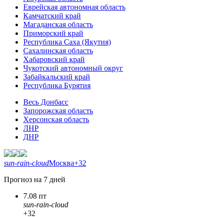
Еврейская автономная область
Камчатский край
Магаданская область
Приморский край
Республика Саха (Якутия)
Сахалинская область
Хабаровский край
Чукотский автономный округ
Забайкальский край
Республика Бурятия
Весь Донбасс
Запорожская область
Херсонская область
ЛНР
ДНР
sun-rain-cloud
Москва
+32
Прогноз на 7 дней
7.08 пт
sun-rain-cloud
+32