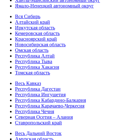
Ханты-Мансийский автономный округ
Ямало-Ненецкий автономный округ
Вся Сибирь
Алтайский край
Иркутская область
Кемеровская область
Красноярский край
Новосибирская область
Омская область
Республика Алтай
Республика Тыва
Республика Хакасия
Томская область
Весь Кавказ
Республика Дагестан
Республика Ингушетия
Республика Кабардино-Балкария
Республика Карачаево-Черкесия
Республика Чечня
Северная Осетия – Алания
Ставропольский край
Весь Дальний Восток
Амурская область