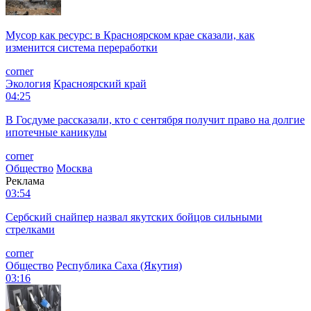
Мусор как ресурс: в Красноярском крае сказали, как
изменится система переработки
corner
Экология
Красноярский край
04:25
В Госдуме рассказали, кто с сентября получит право на долгие
ипотечные каникулы
corner
Общество
Москва
Реклама
03:54
Сербский снайпер назвал якутских бойцов сильными
стрелками
corner
Общество
Республика Саха (Якутия)
03:16