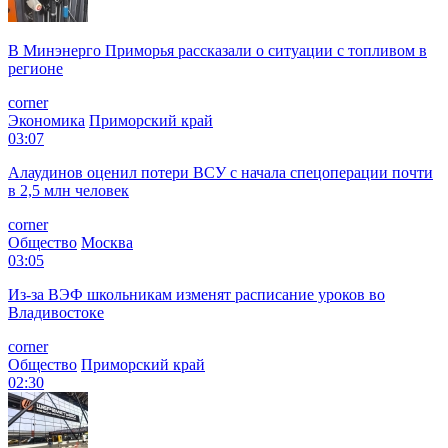
В Минэнерго Приморья рассказали о ситуации с топливом в
регионе
corner
Экономика
Приморский край
03:07
Алаудинов оценил потери ВСУ с начала спецоперации почти
в 2,5 млн человек
corner
Общество
Москва
03:05
Из-за ВЭФ школьникам изменят расписание уроков во
Владивостоке
corner
Общество
Приморский край
02:30