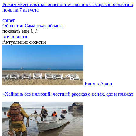
Режим «Беспилотная опасность» ввели в Самарской области в
ночь на 7 августа
corner
Общество
Самарская область
показать еще [...]
все новости
Актуальные сюжеты
Едем в Азию
«Хайнань без иллюзий: честный рассказ о ценах, еде и пляжах