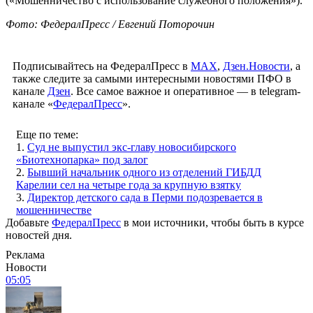
(«Мошенничество с использование служебного положения»).
Фото: ФедералПресс / Евгений Поторочин
Подписывайтесь на ФедералПресс в
МАХ
,
Дзен.Новости
, а
также следите за самыми интересными новостями ПФО в
канале
Дзен
. Все самое важное и оперативное — в telegram-
канале «
ФедералПресс
».
Еще по теме:
1.
Суд не выпустил экс-главу новосибирского
«Биотехнопарка» под залог
2.
Бывший начальник одного из отделений ГИБДД
Карелии сел на четыре года за крупную взятку
3.
Директор детского сада в Перми подозревается в
мошенничестве
Добавьте
ФедералПресс
в мои источники, чтобы быть в курсе
новостей дня.
Реклама
Новости
05:05