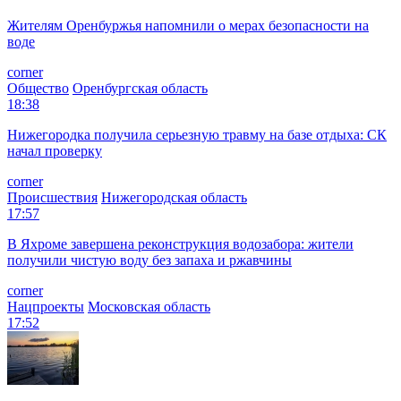
Жителям Оренбуржья напомнили о мерах безопасности на
воде
corner
Общество
Оренбургская область
18:38
Нижегородка получила серьезную травму на базе отдыха: СК
начал проверку
corner
Происшествия
Нижегородская область
17:57
В Яхроме завершена реконструкция водозабора: жители
получили чистую воду без запаха и ржавчины
corner
Нацпроекты
Московская область
17:52