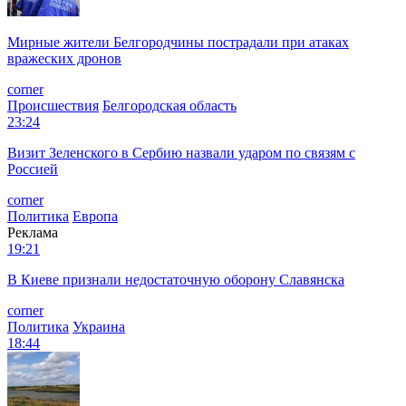
Мирные жители Белгородчины пострадали при атаках
вражеских дронов
corner
Происшествия
Белгородская область
23:24
Визит Зеленского в Сербию назвали ударом по связям с
Россией
corner
Политика
Европа
Реклама
19:21
В Киеве признали недостаточную оборону Славянска
corner
Политика
Украина
18:44