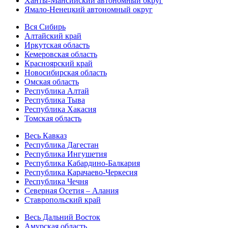
Ханты-Мансийский автономный округ
Ямало-Ненецкий автономный округ
Вся Сибирь
Алтайский край
Иркутская область
Кемеровская область
Красноярский край
Новосибирская область
Омская область
Республика Алтай
Республика Тыва
Республика Хакасия
Томская область
Весь Кавказ
Республика Дагестан
Республика Ингушетия
Республика Кабардино-Балкария
Республика Карачаево-Черкесия
Республика Чечня
Северная Осетия – Алания
Ставропольский край
Весь Дальний Восток
Амурская область