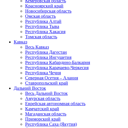
Кемеровская область
Красноярский край
Новосибирская область
Омская область
Республика Алтай
Республика Тыва
Республика Хакасия
Томская область
Кавказ
Весь Кавказ
Республика Дагестан
Республика Ингушетия
Республика Кабардино-Балкария
Республика Карачаево-Черкесия
Республика Чечня
Северная Осетия – Алания
Ставропольский край
Дальний Восток
Весь Дальний Восток
Амурская область
Еврейская автономная область
Камчатский край
Магаданская область
Приморский край
Республика Саха (Якутия)