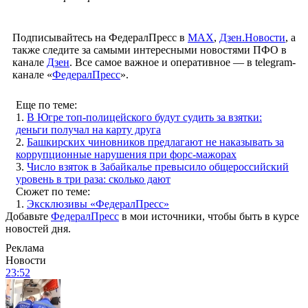
Подписывайтесь на ФедералПресс в
МАХ
,
Дзен.Новости
, а
также следите за самыми интересными новостями ПФО в
канале
Дзен
. Все самое важное и оперативное — в telegram-
канале «
ФедералПресс
».
Еще по теме:
1.
В Югре топ-полицейского будут судить за взятки:
деньги получал на карту друга
2.
Башкирских чиновников предлагают не наказывать за
коррупционные нарушения при форс-мажорах
3.
Число взяток в Забайкалье превысило общероссийский
уровень в три раза: сколько дают
Сюжет по теме:
1.
Эксклюзивы «ФедералПресс»
Добавьте
ФедералПресс
в мои источники, чтобы быть в курсе
новостей дня.
Реклама
Новости
23:52