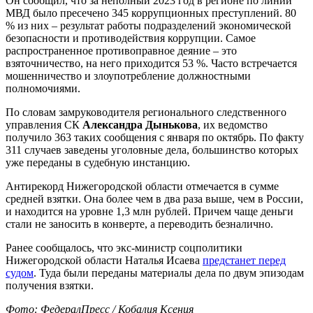
Он сообщил, что за неполный 2023 год в регионе по линии
МВД было пресечено 345 коррупционных преступлений. 80
% из них – результат работы подразделений экономической
безопасности и противодействия коррупции. Самое
распространенное противоправное деяние – это
взяточничество, на него приходится 53 %. Часто встречается
мошенничество и злоупотребление должностными
полномочиями.
По словам замруководителя регионального следственного
управления СК
Александра Дынькова
, их ведомство
получило 363 таких сообщения с января по октябрь. По факту
311 случаев заведены уголовные дела, большинство которых
уже переданы в судебную инстанцию.
Антирекорд Нижегородской области отмечается в сумме
средней взятки. Она более чем в два раза выше, чем в России,
и находится на уровне 1,3 млн рублей. Причем чаще деньги
стали не заносить в конверте, а переводить безналично.
Ранее сообщалось, что экс-министр соцполитики
Нижегородской области Наталья Исаева
предстанет перед
судом
. Туда были переданы материалы дела по двум эпизодам
получения взятки.
Фото: ФедералПресс / Кобалия Ксения