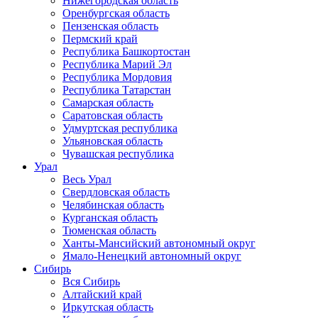
Нижегородская область
Оренбургская область
Пензенская область
Пермский край
Республика Башкортостан
Республика Марий Эл
Республика Мордовия
Республика Татарстан
Самарская область
Саратовская область
Удмуртская республика
Ульяновская область
Чувашская республика
Урал
Весь Урал
Свердловская область
Челябинская область
Курганская область
Тюменская область
Ханты-Мансийский автономный округ
Ямало-Ненецкий автономный округ
Сибирь
Вся Сибирь
Алтайский край
Иркутская область