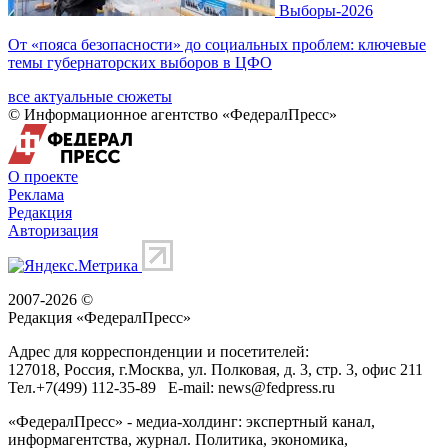
Выборы-2026
От «пояса безопасности» до социальных проблем: ключевые
темы губернаторских выборов в ЦФО
все актуальные сюжеты
© Информационное агентство «ФедералПресс»
О проекте
Реклама
Редакция
Авторизация
2007-2026 ©
Редакция «
ФедералПресс
»
Адрес для корреспонденции и посетителей:
127018
, Россия, г.
Москва
,
ул. Полковая, д. 3, стр. 3
, офис 211
Тел.
+7(499) 112-35-89
E-mail:
news@fedpress.ru
«ФедералПресс» - медиа-холдинг: экспертный канал,
информагентства, журнал. Политика, экономика,