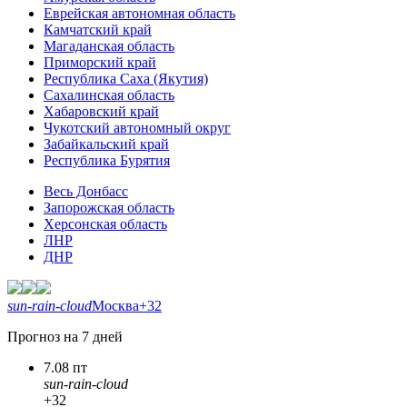
Еврейская автономная область
Камчатский край
Магаданская область
Приморский край
Республика Саха (Якутия)
Сахалинская область
Хабаровский край
Чукотский автономный округ
Забайкальский край
Республика Бурятия
Весь Донбасс
Запорожская область
Херсонская область
ЛНР
ДНР
sun-rain-cloud
Москва
+32
Прогноз на 7 дней
7.08 пт
sun-rain-cloud
+32