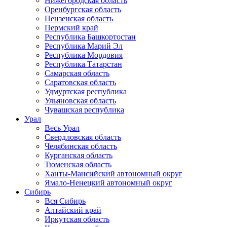
Нижегородская область
Оренбургская область
Пензенская область
Пермский край
Республика Башкортостан
Республика Марий Эл
Республика Мордовия
Республика Татарстан
Самарская область
Саратовская область
Удмуртская республика
Ульяновская область
Чувашская республика
Урал
Весь Урал
Свердловская область
Челябинская область
Курганская область
Тюменская область
Ханты-Мансийский автономный округ
Ямало-Ненецкий автономный округ
Сибирь
Вся Сибирь
Алтайский край
Иркутская область