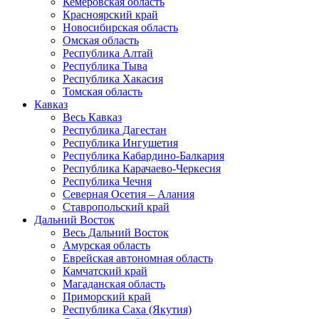
Кемеровская область
Красноярский край
Новосибирская область
Омская область
Республика Алтай
Республика Тыва
Республика Хакасия
Томская область
Кавказ
Весь Кавказ
Республика Дагестан
Республика Ингушетия
Республика Кабардино-Балкария
Республика Карачаево-Черкесия
Республика Чечня
Северная Осетия – Алания
Ставропольский край
Дальний Восток
Весь Дальний Восток
Амурская область
Еврейская автономная область
Камчатский край
Магаданская область
Приморский край
Республика Саха (Якутия)