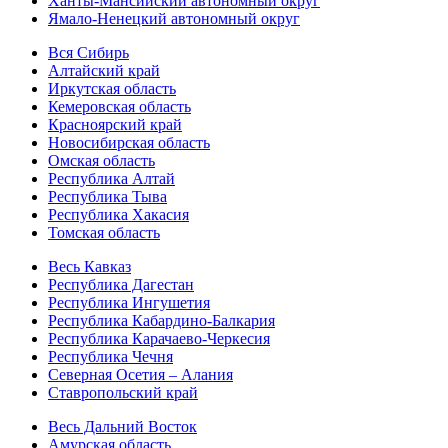
Ханты-Мансийский автономный округ
Ямало-Ненецкий автономный округ
Вся Сибирь
Алтайский край
Иркутская область
Кемеровская область
Красноярский край
Новосибирская область
Омская область
Республика Алтай
Республика Тыва
Республика Хакасия
Томская область
Весь Кавказ
Республика Дагестан
Республика Ингушетия
Республика Кабардино-Балкария
Республика Карачаево-Черкесия
Республика Чечня
Северная Осетия – Алания
Ставропольский край
Весь Дальний Восток
Амурская область