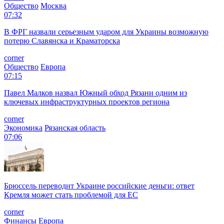
Общество
Москва
07:32
В ФРГ назвали серьезным ударом для Украины возможную
потерю Славянска и Краматорска
corner
Общество
Европа
07:15
Павел Малков назвал Южный обход Рязани одним из
ключевых инфраструктурных проектов региона
corner
Экономика
Рязанская область
07:06
Брюссель переводит Украине российские деньги: ответ
Кремля может стать проблемой для EC
corner
Финансы
Европа