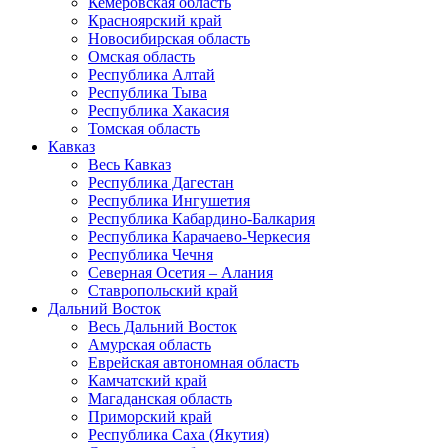
Кемеровская область
Красноярский край
Новосибирская область
Омская область
Республика Алтай
Республика Тыва
Республика Хакасия
Томская область
Кавказ
Весь Кавказ
Республика Дагестан
Республика Ингушетия
Республика Кабардино-Балкария
Республика Карачаево-Черкесия
Республика Чечня
Северная Осетия – Алания
Ставропольский край
Дальний Восток
Весь Дальний Восток
Амурская область
Еврейская автономная область
Камчатский край
Магаданская область
Приморский край
Республика Саха (Якутия)