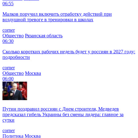
06:55
Малков поручил включить отработку действий при
воздушной тревоге в тренировки в школах
corner
Общество
Рязанская область
06:30
Сколько коротких рабочих недель будет у россиян в 2027 году:
подробности
corner
Общество
Москва
06:00
Путин поздравил россиян с Днем строителя, Медведев
предсказал гибель Украины без смены лидера: главное за
сутки
corner
Политика
Москва