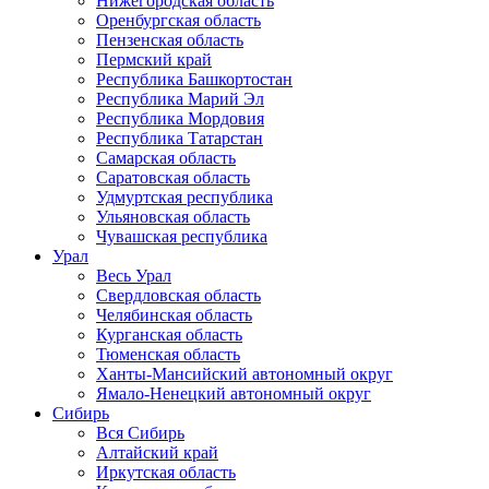
Нижегородская область
Оренбургская область
Пензенская область
Пермский край
Республика Башкортостан
Республика Марий Эл
Республика Мордовия
Республика Татарстан
Самарская область
Саратовская область
Удмуртская республика
Ульяновская область
Чувашская республика
Урал
Весь Урал
Свердловская область
Челябинская область
Курганская область
Тюменская область
Ханты-Мансийский автономный округ
Ямало-Ненецкий автономный округ
Сибирь
Вся Сибирь
Алтайский край
Иркутская область