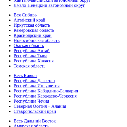
Ханты-Мансийский автономный округ
Ямало-Ненецкий автономный округ
Вся Сибирь
Алтайский край
Иркутская область
Кемеровская область
Красноярский край
Новосибирская область
Омская область
Республика Алтай
Республика Тыва
Республика Хакасия
Томская область
Весь Кавказ
Республика Дагестан
Республика Ингушетия
Республика Кабардино-Балкария
Республика Карачаево-Черкесия
Республика Чечня
Северная Осетия – Алания
Ставропольский край
Весь Дальний Восток
Амурская область