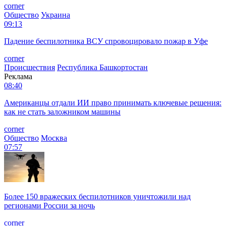
corner
Общество
Украина
09:13
Падение беспилотника ВСУ спровоцировало пожар в Уфе
corner
Происшествия
Республика Башкортостан
Реклама
08:40
Американцы отдали ИИ право принимать ключевые решения:
как не стать заложником машины
corner
Общество
Москва
07:57
Более 150 вражеских беспилотников уничтожили над
регионами России за ночь
corner