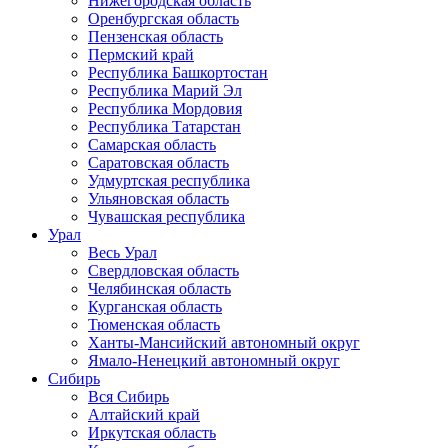
Нижегородская область
Оренбургская область
Пензенская область
Пермский край
Республика Башкортостан
Республика Марий Эл
Республика Мордовия
Республика Татарстан
Самарская область
Саратовская область
Удмуртская республика
Ульяновская область
Чувашская республика
Урал
Весь Урал
Свердловская область
Челябинская область
Курганская область
Тюменская область
Ханты-Мансийский автономный округ
Ямало-Ненецкий автономный округ
Сибирь
Вся Сибирь
Алтайский край
Иркутская область