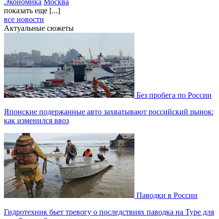
Экономика
Москва
показать еще [...]
все новости
Актуальные сюжеты
Без пробега по России
Японские подержанные авто захватывают российский рынок:
как изменился ввоз
Паводки в России
Гидротехник бьет тревогу о последствиях паводка на Туре для