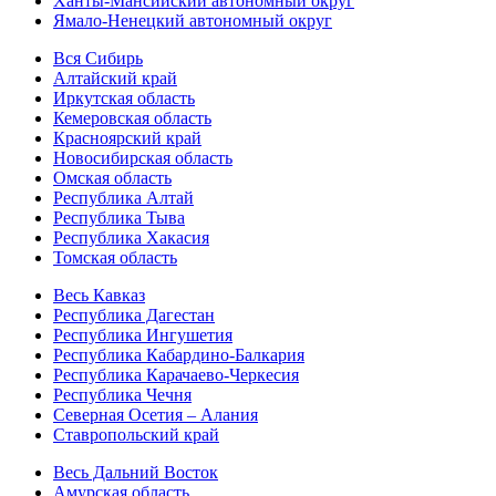
Ханты-Мансийский автономный округ
Ямало-Ненецкий автономный округ
Вся Сибирь
Алтайский край
Иркутская область
Кемеровская область
Красноярский край
Новосибирская область
Омская область
Республика Алтай
Республика Тыва
Республика Хакасия
Томская область
Весь Кавказ
Республика Дагестан
Республика Ингушетия
Республика Кабардино-Балкария
Республика Карачаево-Черкесия
Республика Чечня
Северная Осетия – Алания
Ставропольский край
Весь Дальний Восток
Амурская область