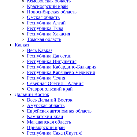
Кемеровская область
Красноярский край
Новосибирская область
Омская область
Республика Алтай
Республика Тыва
Республика Хакасия
Томская область
Кавказ
Весь Кавказ
Республика Дагестан
Республика Ингушетия
Республика Кабардино-Балкария
Республика Карачаево-Черкесия
Республика Чечня
Северная Осетия – Алания
Ставропольский край
Дальний Восток
Весь Дальний Восток
Амурская область
Еврейская автономная область
Камчатский край
Магаданская область
Приморский край
Республика Саха (Якутия)