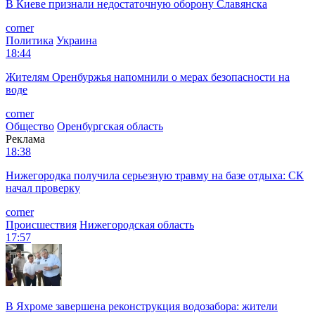
В Киеве признали недостаточную оборону Славянска
corner
Политика
Украина
18:44
Жителям Оренбуржья напомнили о мерах безопасности на
воде
corner
Общество
Оренбургская область
Реклама
18:38
Нижегородка получила серьезную травму на базе отдыха: СК
начал проверку
corner
Происшествия
Нижегородская область
17:57
В Яхроме завершена реконструкция водозабора: жители