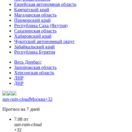
Еврейская автономная область
Камчатский край
Магаданская область
Приморский край
Республика Саха (Якутия)
Сахалинская область
Хабаровский край
Чукотский автономный округ
Забайкальский край
Республика Бурятия
Весь Донбасс
Запорожская область
Херсонская область
ЛНР
ДНР
sun-rain-cloud
Москва
+32
Прогноз на 7 дней
7.08 пт
sun-rain-cloud
+32