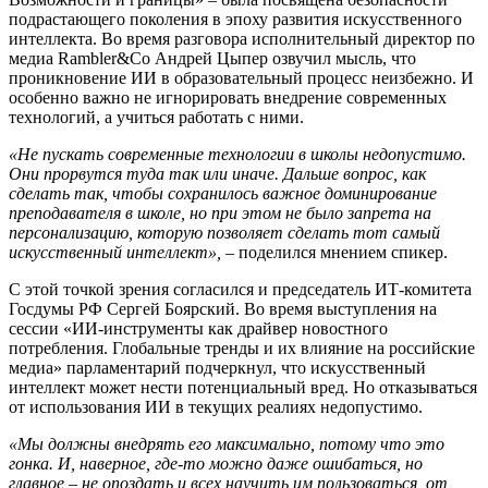
подрастающего поколения в эпоху развития искусственного
интеллекта. Во время разговора исполнительный директор по
медиа Rambler&Co Андрей Цыпер озвучил мысль, что
проникновение ИИ в образовательный процесс неизбежно. И
особенно важно не игнорировать внедрение современных
технологий, а учиться работать с ними.
«Не пускать современные технологии в школы недопустимо.
Они прорвутся туда так или иначе. Дальше вопрос, как
сделать так, чтобы сохранилось важное доминирование
преподавателя в школе, но при этом не было запрета на
персонализацию, которую позволяет сделать тот самый
искусственный интеллект»,
– поделился мнением спикер.
С этой точкой зрения согласился и председатель ИТ-комитета
Госдумы РФ Сергей Боярский. Во время выступления на
сессии «ИИ-инструменты как драйвер новостного
потребления. Глобальные тренды и их влияние на российские
медиа» парламентарий подчеркнул, что искусственный
интеллект может нести потенциальный вред. Но отказываться
от использования ИИ в текущих реалиях недопустимо.
«Мы должны внедрять его максимально, потому что это
гонка. И, наверное, где-то можно даже ошибаться, но
главное – не опоздать и всех научить им пользоваться, от