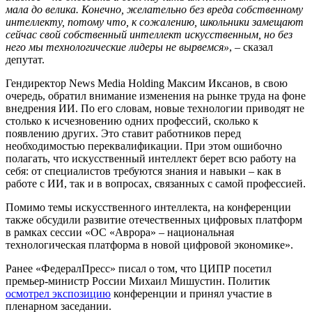
мала до велика. Конечно, желательно без вреда собственному
интеллекту, потому что, к сожалению, школьники замещают
сейчас свой собственный интеллект искусственным, но без
него мы технологические лидеры не вырвемся»
, – сказал
депутат.
Гендиректор News Media Holding Максим Иксанов, в свою
очередь, обратил внимание изменения на рынке труда на фоне
внедрения ИИ. По его словам, новые технологии приводят не
столько к исчезновению одних профессий, сколько к
появлению других. Это ставит работников перед
необходимостью переквалификации. При этом ошибочно
полагать, что искусственный интеллект берет всю работу на
себя: от специалистов требуются знания и навыки – как в
работе с ИИ, так и в вопросах, связанных с самой профессией.
Помимо темы искусственного интеллекта, на конференции
также обсудили развитие отечественных цифровых платформ
в рамках сессии «ОС «Аврора» – национальная
технологическая платформа в новой цифровой экономике».
Ранее «ФедералПресс» писал о том, что ЦИПР посетил
премьер-министр России Михаил Мишустин. Политик
осмотрел экспозицию
конференции и принял участие в
пленарном заседании.